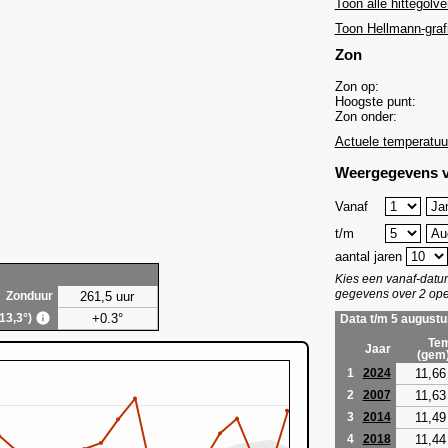
Toon alle hittegolve
Toon Hellmann-graf
Zon
Zon op:
Hoogste punt:
Zon onder:
Actuele temperatuu
Weergegevens v
Vanaf
t/m
aantal jaren
Kies een vanaf-dat
gegevens over 2 ope
261,5 uur
Zonduur
+0.3°
(13,3°)
Data t/m 5 augustu
Tem
Jaar
(gem
11,66
1
2024
11,63
2
2007
11,49
3
2014
11,44
4
2018