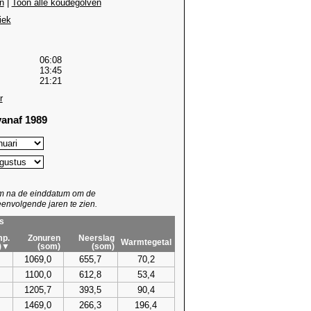
n
|
Toon alle koudegolven
iek
06:08
13:45
21:21
r
anaf 1989
um na de einddatum om de
envolgende jaren te zien.
s
p.
Zonuren
Neerslag
Warmtegetal
)▼
(som)
(som)
1069,0
655,7
70,2
1100,0
612,8
53,4
1205,7
393,5
90,4
1469,0
266,3
196,4