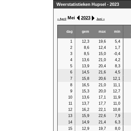
Weerstatistieken Hupsel - 2023
Mei
2023
« April
Juni »
dag
gem
max
min
1
12,3
19,6
5,4
2
8,6
12,4
1,7
3
8,5
15,0
-0,4
4
13,6
21,0
4,2
5
13,9
20,4
8,3
6
14,5
21,6
4,5
7
15,8
20,6
12,1
8
16,5
21,0
11,1
9
15,3
20,0
12,7
10
13,6
17,1
11,9
11
13,7
17,7
11,0
12
16,2
22,1
10,8
13
15,9
22,6
7,9
14
14,9
21,4
6,3
15
12,9
19,7
8,0