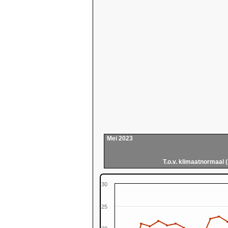
Mei 2023
T.o.v. klimaatnormaal 
30
25