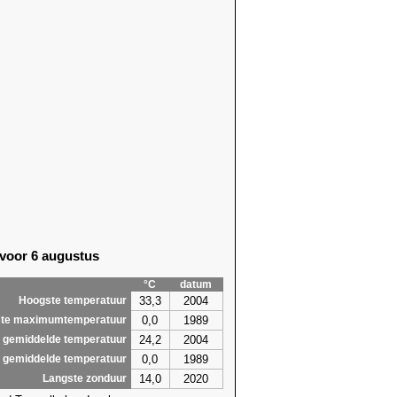
96)
21,2 (2000)
91)
23,5 (2017)
95)
21,6 (2022)
95)
18,9 (2022)
15)
21,1 (2014)
95)
20,4 (2014)
13)
22,2 (2012)
13)
21,6
(2026)
13)
21,7 (1992)
13)
20,6 (1992)
10)
22,8
(2026)
04)
24,0 (2017)
90)
22,9 (2005)
 voor 6 augustus
14)
23,5 (2017)
06)
22,4 (2018)
°C
datum
06)
21,3 (2018)
33,3
2004
Hoogste temperatuur
,9
24,0
0,0
1989
te maximumtemperatuur
24,2
2004
 gemiddelde temperatuur
0,0
1989
 gemiddelde temperatuur
14,0
2020
Langste zonduur