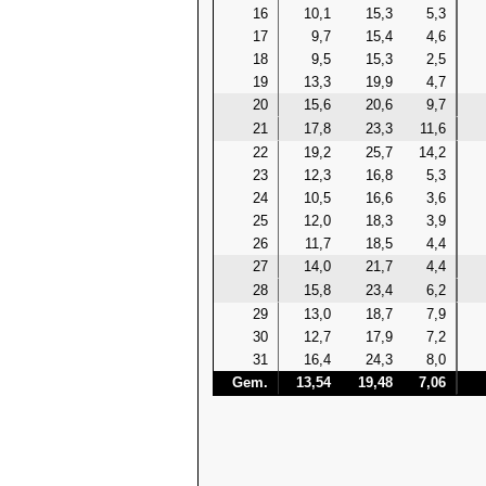
16
10,1
15,3
5,3
17
9,7
15,4
4,6
18
9,5
15,3
2,5
19
13,3
19,9
4,7
20
15,6
20,6
9,7
21
17,8
23,3
11,6
22
19,2
25,7
14,2
23
12,3
16,8
5,3
24
10,5
16,6
3,6
25
12,0
18,3
3,9
26
11,7
18,5
4,4
27
14,0
21,7
4,4
28
15,8
23,4
6,2
29
13,0
18,7
7,9
30
12,7
17,9
7,2
31
16,4
24,3
8,0
Gem.
13,54
19,48
7,06