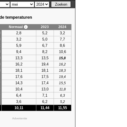
e temperaturen
Normaal
2023
2024
2,8
5,2
3,2
i
3,2
5,0
7,7
i
5,9
6,7
8,6
t
9,4
8,2
10,6
l
13,3
13,5
i
15,8
16,2
19,4
i
16,2
18,1
18,1
i
18,3
17,6
17,5
s
19,4
14,3
17,4
r
15,5
10,4
13,0
r
11,8
6,4
7,1
r
6,3
3,6
6,2
r
5,2
10,11
11,44
11,55
Advertentie