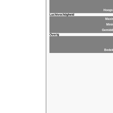
Hoogs
Luchtvochtigheid
Maxim
Mini
Gemidde
Overig
Bedek