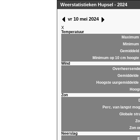
Weerstatistieken Hupsel - 2024
vr 10 mei 2024
X
Temperatuur
Maximum
Minimum
Gemiddeld
Minimum op 10 cm hoogte
Wind
Overheersende 
Gemiddelde 
Hoogste uurgemiddelde 
Hoogs
Zon
Perc. van langst moge
Globale str
Zo
Zon o
Neerslag
E