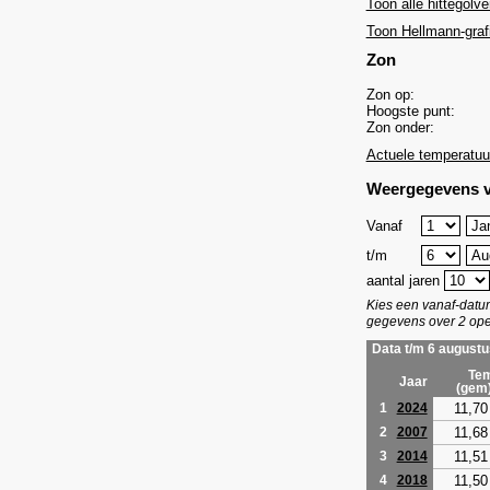
Toon alle hittegolve
Toon Hellmann-graf
Zon
Zon op:
Hoogste punt:
Zon onder:
Actuele temperatuu
Weergegevens v
Vanaf
t/m
aantal jaren
Kies een vanaf-dat
gegevens over 2 ope
Data t/m 6 augustu
Tem
Jaar
(gem
11,70
1
2024
11,68
2
2007
11,51
3
2014
11,50
4
2018