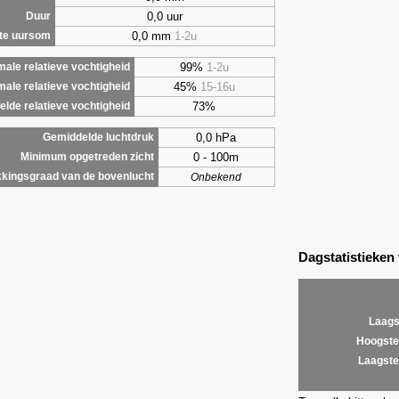
0,0 uur
Duur
0,0 mm
1-2u
te uursom
99%
1-2u
ale relatieve vochtigheid
45%
15-16u
male relatieve vochtigheid
73%
lde relatieve vochtigheid
0,0 hPa
Gemiddelde luchtdruk
0 - 100m
Minimum opgetreden zicht
kingsgraad van de bovenlucht
Onbekend
Dagstatistieken
Laags
Hoogste
Laagste