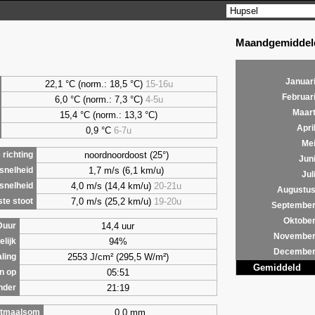
Maandgemiddeld
Januar
22,1 °C (norm.: 18,5 °C)
15-16u
Februar
6,0
°C (norm.: 7,3 °C)
4-5u
Maar
15,4 °C (norm.: 13,3 °C)
Apri
0,9
°C
6-7u
Me
noordnoordoost (25°)
richting
Jun
1,7 m/s (6,1 km/u)
snelheid
Jul
4,0 m/s (14,4 km/u)
20-21u
snelheid
Augustu
7,0 m/s (25,2 km/u)
19-20u
te stoot
Septembe
Oktobe
14,4 uur
Duur
Novembe
94%
lijk
Decembe
2553 J/cm² (295,5 W/m²)
aling
Gemiddeld
05:51
n op
21:19
nder
0,0 mm
tmaalsom