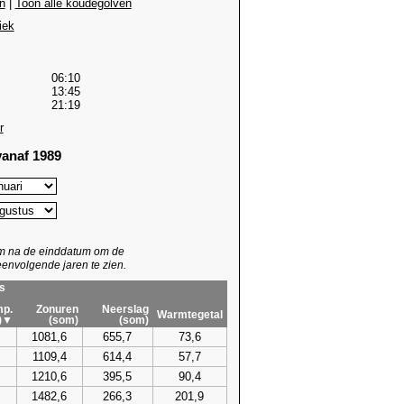
n
|
Toon alle koudegolven
iek
06:10
13:45
21:19
r
anaf 1989
um na de einddatum om de
envolgende jaren te zien.
s
p.
Zonuren
Neerslag
Warmtegetal
)▼
(som)
(som)
1081,6
655,7
73,6
1109,4
614,4
57,7
1210,6
395,5
90,4
1482,6
266,3
201,9