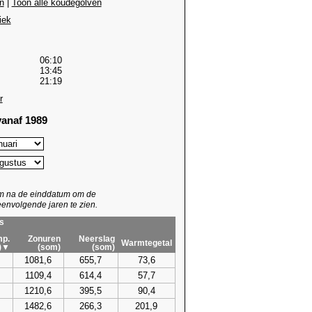
n
|
Toon alle koudegolven
iek
06:10
13:45
21:19
r
anaf 1989
um na de einddatum om de
envolgende jaren te zien.
s
p.
Zonuren
Neerslag
Warmtegetal
)▼
(som)
(som)
1081,6
655,7
73,6
1109,4
614,4
57,7
1210,6
395,5
90,4
1482,6
266,3
201,9