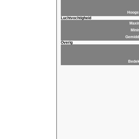
Hoogs
Luchtvochtigheid
Maxim
Mini
Gemidde
Overig
Bedek