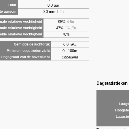
0,0 uur
Duur
0,0 mm
1-2u
te uursom
95%
4-5u
ale relatieve vochtigheid
47%
16-17u
male relatieve vochtigheid
70%
lde relatieve vochtigheid
0,0 hPa
Gemiddelde luchtdruk
0 - 100m
Minimum opgetreden zicht
kingsgraad van de bovenlucht
Onbekend
Dagstatistieken
Laags
Hoogste
Laagste