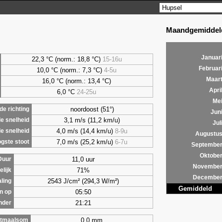
Maandgemiddeld
Januar
22,3 °C (norm.: 18,8 °C)
15-16u
Februar
10,0 °C (norm.: 7,3 °C)
4-5u
Maar
16,0 °C (norm.: 13,4 °C)
Apri
6,0
°C
24-25u
Me
noordoost (51°)
e richting
Jun
3,1 m/s (11,2 km/u)
e snelheid
Jul
4,0 m/s (14,4 km/u)
8-9u
e snelheid
Augustu
7,0 m/s (25,2 km/u)
6-7u
gste stoot
Septembe
Oktobe
11,0 uur
Duur
Novembe
71%
lijk
Decembe
2543 J/cm² (294,3 W/m²)
aling
Gemiddeld
05:50
n op
21:21
nder
0,0 mm
tmaalsom