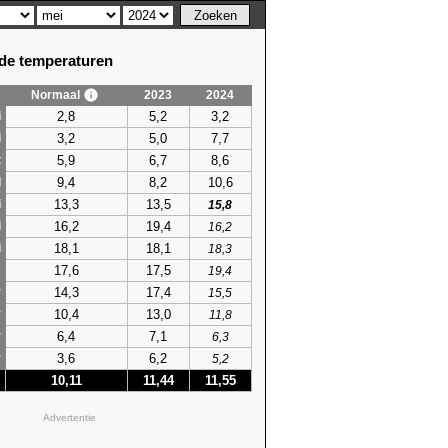
e temperaturen
Normaal
2023
2024
2,8
5,2
3,2
i
3,2
5,0
7,7
i
5,9
6,7
8,6
t
9,4
8,2
10,6
l
13,3
13,5
i
15,8
16,2
19,4
i
16,2
18,1
18,1
i
18,3
17,6
17,5
s
19,4
14,3
17,4
r
15,5
10,4
13,0
r
11,8
6,4
7,1
r
6,3
3,6
6,2
r
5,2
10,11
11,44
11,55
Advertentie