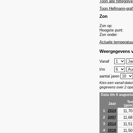
Toon alle hittegolve
Toon Hellmann-graf
Zon
Zon op:
Hoogste punt:
Zon onder:
Actuele temperatuu
Weergegevens v
Vanaf
t/m
aantal jaren
Kies een vanaf-dat
gegevens over 2 ope
Data t/m 6 augustu
Tem
Jaar
(gem
11,70
1
2024
11,68
2
2007
11,51
3
2014
11,50
4
2018