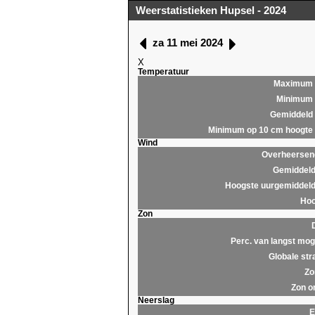
Weerstatistieken Hupsel - 2024
za 11 mei 2024
X
Temperatuur
Maximum
Minimum
Gemiddeld
Minimum op 10 cm hoogte
Wind
Overheersend
Gemiddeld
Hoogste uurgemiddeld
Hoo
Zon
Perc. van langst moge
Globale str
Zo
Zon o
Neerslag
E