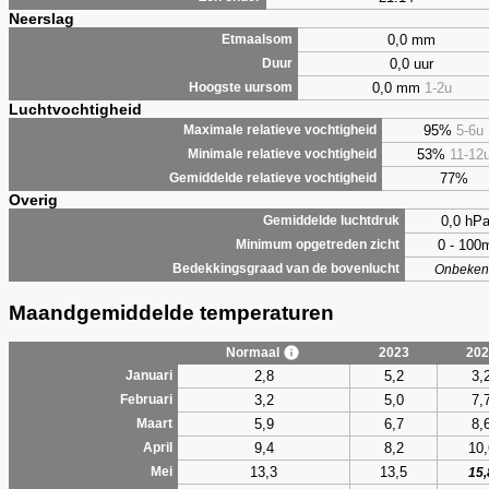
Neerslag
0,0 mm
Etmaalsom
0,0 uur
Duur
0,0 mm
1-2u
Hoogste uursom
Luchtvochtigheid
95%
5-6u
Maximale relatieve vochtigheid
53%
11-12
Minimale relatieve vochtigheid
77%
Gemiddelde relatieve vochtigheid
Overig
0,0 hP
Gemiddelde luchtdruk
0 - 100
Minimum opgetreden zicht
Bedekkingsgraad van de bovenlucht
Onbeken
Maandgemiddelde temperaturen
Normaal
2023
202
2,8
5,2
3,
Januari
3,2
5,0
7,
Februari
5,9
6,7
8,
Maart
9,4
8,2
10,
April
13,3
13,5
Mei
15,