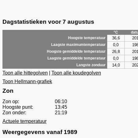
Dagstatistieken voor 7 augustus
°C
dat
36,6
20
Hoogste temperatuur
0,0
19
Laagste maximumtemperatuur
26,8
20
Hoogste gemiddelde temperatuur
0,0
19
Laagste gemiddelde temperatuur
14,0
20
Langste zonduur
Toon alle hittegolven
|
Toon alle koudegolven
Toon Hellmann-grafiek
Zon
Zon op:
06:10
Hoogste punt:
13:45
Zon onder:
21:19
Actuele temperatuur
Weergegevens vanaf 1989