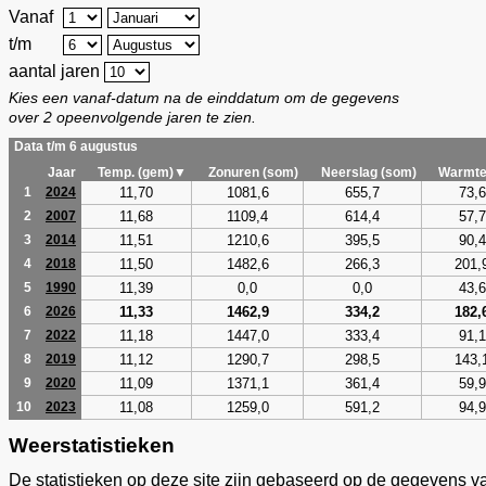
Vanaf
t/m
aantal jaren
Kies een vanaf-datum na de einddatum om de gegevens
over 2 opeenvolgende jaren te zien.
Data t/m 6 augustus
Jaar
Temp. (gem)▼
Zonuren (som)
Neerslag (som)
Warmte
11,70
1081,6
655,7
73,6
1
2024
11,68
1109,4
614,4
57,7
2
2007
11,51
1210,6
395,5
90,4
3
2014
11,50
1482,6
266,3
201,
4
2018
11,39
0,0
0,0
43,6
5
1990
11,33
1462,9
334,2
182,
6
2026
11,18
1447,0
333,4
91,1
7
2022
11,12
1290,7
298,5
143,
8
2019
11,09
1371,1
361,4
59,9
9
2020
11,08
1259,0
591,2
94,9
10
2023
Weerstatistieken
De statistieken op deze site zijn gebaseerd op de gegevens v