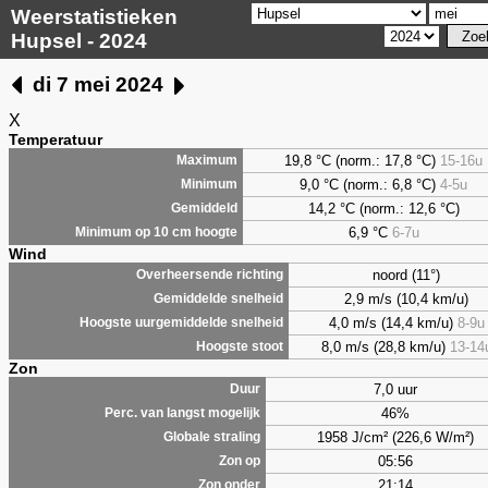
Weerstatistieken
Hupsel - 2024
di 7 mei 2024
X
Temperatuur
19,8 °C (norm.: 17,8 °C)
15-16u
Maximum
9,0
°C (norm.: 6,8 °C)
4-5u
Minimum
14,2 °C (norm.: 12,6 °C)
Gemiddeld
6,9
°C
6-7u
Minimum op 10 cm hoogte
Wind
noord (11°)
Overheersende richting
2,9 m/s (10,4 km/u)
Gemiddelde snelheid
4,0 m/s (14,4 km/u)
8-9u
Hoogste uurgemiddelde snelheid
8,0 m/s (28,8 km/u)
13-14
Hoogste stoot
Zon
7,0 uur
Duur
46%
Perc. van langst mogelijk
1958 J/cm² (226,6 W/m²)
Globale straling
05:56
Zon op
21:14
Zon onder