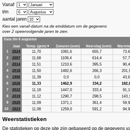
Vanaf
t/m
aantal jaren
Kies een vanaf-datum na de einddatum om de gegevens
over 2 opeenvolgende jaren te zien.
Data t/m 6 augustus
Jaar
Temp. (gem)▼
Zonuren (som)
Neerslag (som)
Warmte
11,70
1081,6
655,7
73,6
1
2024
11,68
1109,4
614,4
57,7
2
2007
11,51
1210,6
395,5
90,4
3
2014
11,50
1482,6
266,3
201,
4
2018
11,39
0,0
0,0
43,6
5
1990
11,33
1462,9
334,2
182,
6
2026
11,18
1447,0
333,4
91,1
7
2022
11,12
1290,7
298,5
143,
8
2019
11,09
1371,1
361,4
59,9
9
2020
11,08
1259,0
591,2
94,9
10
2023
Weerstatistieken
De statistieken op deze site zijn gebaseerd op de gegevens v