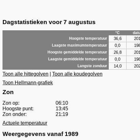
Dagstatistieken voor 7 augustus
°C
dat
36,6
20
Hoogste temperatuur
0,0
19
Laagste maximumtemperatuur
26,8
20
Hoogste gemiddelde temperatuur
0,0
19
Laagste gemiddelde temperatuur
14,0
20
Langste zonduur
Toon alle hittegolven
|
Toon alle koudegolven
Toon Hellmann-grafiek
Zon
Zon op:
06:10
Hoogste punt:
13:45
Zon onder:
21:19
Actuele temperatuur
Weergegevens vanaf 1989