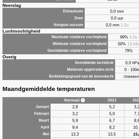
Neerslag
0,0 mm
Etmaalsom
0,0 uur
Duur
0,0 mm
1-2u
Hoogste uursom
Luchtvochtigheid
99%
1-2u
Maximale relatieve vochtigheid
50%
13-14
Minimale relatieve vochtigheid
79%
Gemiddelde relatieve vochtigheid
Overig
0,0 hP
Gemiddelde luchtdruk
0 - 100
Minimum opgetreden zicht
Bedekkingsgraad van de bovenlucht
Onbeken
Maandgemiddelde temperaturen
Normaal
2023
202
2,8
5,2
3,
Januari
3,2
5,0
7,
Februari
5,9
6,7
8,
Maart
9,4
8,2
10,
April
13,3
13,5
Mei
15,