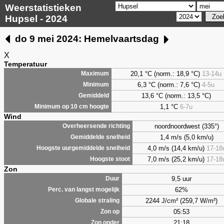
Weerstatistieken
Hupsel - 2024
do 9 mei 2024: Hemelvaartsdag
X
Temperatuur
20,1 °C (norm.: 18,9 °C)
13-14u
Maximum
6,3
°C (norm.: 7,6 °C)
4-5u
Minimum
13,6 °C (norm.: 13,5 °C)
Gemiddeld
1,1
°C
6-7u
Minimum op 10 cm hoogte
Wind
noordnoordwest (335°)
Overheersende richting
1,4 m/s (5,0 km/u)
Gemiddelde snelheid
4,0 m/s (14,4 km/u)
17-18
Hoogste uurgemiddelde snelheid
7,0 m/s (25,2 km/u)
17-18
Hoogste stoot
Zon
9,5 uur
Duur
62%
Perc. van langst mogelijk
2244 J/cm² (259,7 W/m²)
Globale straling
05:53
Zon op
21:18
Zon onder