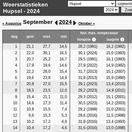
Weerstatistieken
Hupsel - 2024
September
2024
« Augustus
Oktober »
hist. max. temperatuur
dag
gem
max
min
hoogste
laagste
1
21,1
27,7
14,5
28,2 (1991)
16,2 (1992)
2
22,0
30,1
16,5
30,1 (2024)
15,0 (1993)
3
20,7
25,2
16,7
29,5 (1991)
16,1 (1993)
4
17,9
19,6
14,6
27,9 (2022)
14,9 (1992)
5
22,2
28,0
15,4
31,7 (2013)
15,1 (2007)
6
19,6
23,8
14,9
31,8 (2013)
15,9 (1990)
7
20,8
27,0
15,5
29,1 (2023)
13,4 (2010)
8
18,5
23,5
12,0
29,2 (2023)
14,9 (2011)
9
15,4
21,1
11,0
29,3 (2012)
15,1 (2001)
10
14,6
17,3
11,4
30,5 (2023)
14,2 (2003)
11
10,8
15,5
7,4
29,2 (1999)
15,0 (2001)
12
9,6
15,3
5,3
29,6 (2016)
11,5 (1998)
13
10,2
17,2
4,0
31,8 (2016)
13,4 (1993)
14
10,4
17,2
4,6
31,6 (2016)
13,0 (1998)