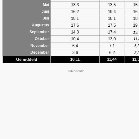
13,3
13,5
15,
Mei
16,2
19,4
16,
Juni
18,1
18,1
18,
Juli
17,6
17,5
19,
Augustus
14,3
17,4
September
15,
10,4
13,0
Oktober
11,
6,4
7,1
November
6,
3,6
6,2
December
5,
Gemiddeld
10,11
11,44
11,
Advertentie