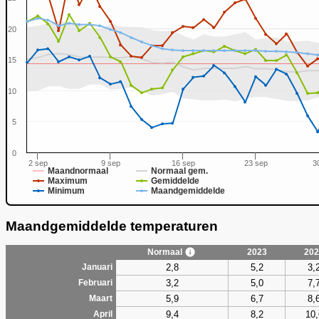
20
0
15
10
5
0
2 sep
9 sep
16 sep
23 sep
3
Maandnormaal
Normaal gem.
Maximum
Gemiddelde
Minimum
Maandgemiddelde
Maandgemiddelde temperaturen
Normaal
2023
202
2,8
5,2
3,
Januari
3,2
5,0
7,
Februari
5,9
6,7
8,
Maart
9,4
8,2
10,
April