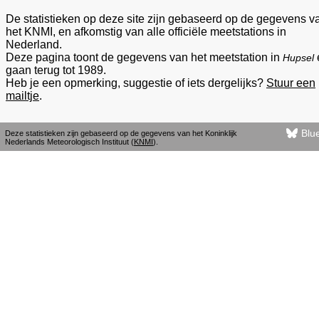
De statistieken op deze site zijn gebaseerd op de gegevens v
het KNMI, en afkomstig van alle officiële meetstations in
Nederland.
Deze pagina toont de gegevens van het meetstation in
Hupsel
gaan terug tot 1989.
Heb je een opmerking, suggestie of iets dergelijks?
Stuur een
mailtje
.
Blu
Deze statistieken zijn gebaseerd op de gegevens van het Koninklijk
Nederlands Meteorologisch Instituut (
KNMI
).