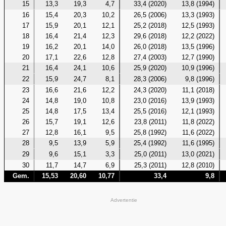
15
13,3
19,3
4,7
33,4 (2020)
13,8 (1994)
16
15,4
20,3
10,2
26,5 (2006)
13,3 (1993)
17
15,9
20,1
12,1
25,2 (2018)
12,5 (1993)
18
16,4
21,4
12,3
29,6 (2018)
12,2 (2022)
19
16,2
20,1
14,0
26,0 (2018)
13,5 (1996)
20
17,1
22,6
12,8
27,4 (2003)
12,7 (1990)
21
16,4
24,1
10,6
25,9 (2020)
10,9 (1996)
22
15,9
24,7
8,1
28,3 (2006)
9,8 (1996)
23
16,6
21,6
12,2
24,3 (2020)
11,1 (2018)
24
14,8
19,0
10,8
23,0 (2016)
13,9 (1993)
25
14,8
17,5
13,4
25,5 (2016)
12,1 (1993)
26
15,7
19,1
12,6
23,8 (2011)
11,8 (2022)
27
12,8
16,1
9,5
25,8 (1992)
11,6 (2022)
28
9,5
13,9
5,9
25,4 (1992)
11,6 (1995)
29
9,6
15,1
3,3
25,0 (2011)
13,0 (2021)
30
11,7
14,7
6,9
25,3 (2011)
12,8 (2010)
Gem.
15,53
20,60
10,77
33,4
9,8
Advertentie