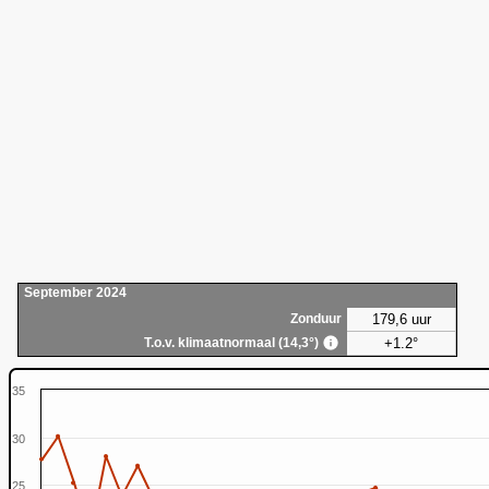
September 2024
179,6 uur
Zonduur
+1.2°
T.o.v. klimaatnormaal (14,3°)
35
30
25