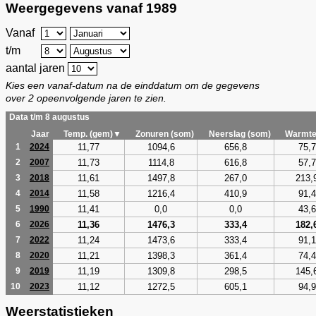
Weergegevens vanaf 1989
Vanaf
t/m
aantal jaren
Kies een vanaf-datum na de einddatum om de gegevens
over 2 opeenvolgende jaren te zien.
Data t/m 8 augustus
Jaar
Temp. (gem)▼
Zonuren (som)
Neerslag (som)
Warmte
11,77
1094,6
656,8
75,7
1
2024
11,73
1114,8
616,8
57,7
2
2007
11,61
1497,8
267,0
213,
3
2018
11,58
1216,4
410,9
91,4
4
2014
11,41
0,0
0,0
43,6
5
1990
11,36
1476,3
333,4
182,
6
2026
11,24
1473,6
333,4
91,1
7
2022
11,21
1398,3
361,4
74,4
8
2020
11,19
1309,8
298,5
145,
9
2019
11,12
1272,5
605,1
94,9
10
2023
Weerstatistieken