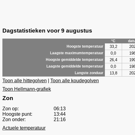
Dagstatistieken voor 9 augustus
°C
dat
33,2
20
Hoogste temperatuur
0,0
19
Laagste maximumtemperatuur
26,4
19
Hoogste gemiddelde temperatuur
0,0
19
Laagste gemiddelde temperatuur
13,8
20
Langste zonduur
Toon alle hittegolven
|
Toon alle koudegolven
Toon Hellmann-grafiek
Zon
Zon op:
06:13
Hoogste punt:
13:44
Zon onder:
21:16
Actuele temperatuur