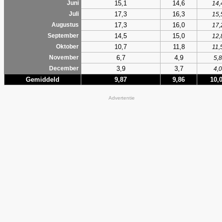
15,1
14,6
Juni
14,
17,3
16,3
Juli
15,
17,3
16,0
Augustus
17,
14,5
15,0
September
12,
10,7
11,8
Oktober
11,
6,7
4,9
November
5,8
3,9
3,7
December
4,0
Gemiddeld
9,87
9,86
10,
Advertentie