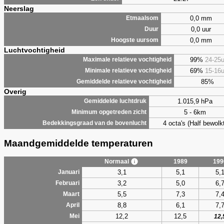
Neerslag
0,0 mm
Etmaalsom
0,0 uur
Duur
0,0 mm
Hoogste uursom
Luchtvochtigheid
99%
24-25
Maximale relatieve vochtigheid
69%
15-16
Minimale relatieve vochtigheid
85%
Gemiddelde relatieve vochtigheid
Overig
1.015,9 hPa
Gemiddelde luchtdruk
5 - 6km
Minimum opgetreden zicht
4 octa's (Half bewolkt
Bedekkingsgraad van de bovenlucht
Maandgemiddelde temperaturen
Normaal
1989
199
3,1
5,1
5,
Januari
3,2
5,0
6,
Februari
5,5
7,3
7,
Maart
8,8
6,1
7,
April
12,2
12,5
Mei
12,