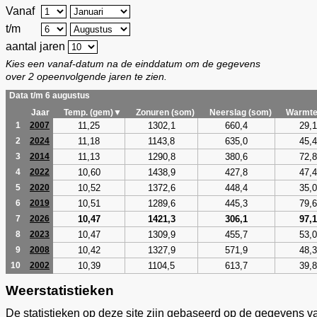
Vanaf
t/m
aantal jaren
Kies een vanaf-datum na de einddatum om de gegevens
over 2 opeenvolgende jaren te zien.
Data t/m 6 augustus
Jaar
Temp. (gem)▼
Zonuren (som)
Neerslag (som)
Warmte
11,25
1302,1
660,4
29,1
1
2007
11,18
1143,8
635,0
45,4
2
2024
11,13
1290,8
380,6
72,8
3
2014
10,60
1438,9
427,8
47,4
4
2022
10,52
1372,6
448,4
35,0
5
2020
10,51
1289,6
445,3
79,6
6
2019
10,47
1421,3
306,1
97,1
7
2026
10,47
1309,9
455,7
53,0
8
2023
10,42
1327,9
571,9
48,3
9
2008
10,39
1104,5
613,7
39,8
10
2002
Weerstatistieken
De statistieken op deze site zijn gebaseerd op de gegevens v