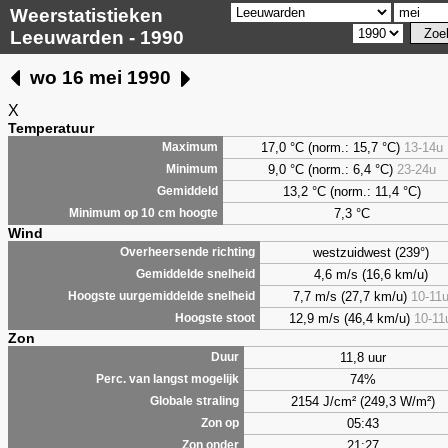
Weerstatistieken
Leeuwarden - 1990
wo 16 mei 1990
X
Temperatuur
17,0 °C (norm.: 15,7 °C)
13-14u
Maximum
9,0
°C (norm.: 6,4 °C)
23-24u
Minimum
13,2 °C (norm.: 11,4 °C)
Gemiddeld
7,3
°C
Minimum op 10 cm hoogte
Wind
westzuidwest (239°)
Overheersende richting
4,6 m/s (16,6 km/u)
Gemiddelde snelheid
7,7 m/s (27,7 km/u)
10-11
Hoogste uurgemiddelde snelheid
12,9 m/s (46,4 km/u)
10-11
Hoogste stoot
Zon
11,8 uur
Duur
74%
Perc. van langst mogelijk
2154 J/cm² (249,3 W/m²)
Globale straling
05:43
Zon op
21:27
Zon onder