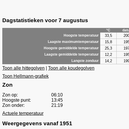
Dagstatistieken voor 7 augustus
°C
dat
33,5
20
Hoogste temperatuur
15,8
19
Laagste maximumtemperatuur
25,3
19
Hoogste gemiddelde temperatuur
12,2
19
Laagste gemiddelde temperatuur
14,2
19
Langste zonduur
Toon alle hittegolven
|
Toon alle koudegolven
Toon Hellmann-grafiek
Zon
Zon op:
06:10
Hoogste punt:
13:45
Zon onder:
21:19
Actuele temperatuur
Weergegevens vanaf 1951