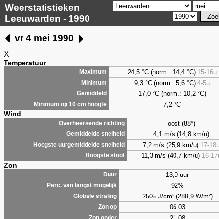
Weerstatistieken
Leeuwarden - 1990
vr 4 mei 1990
X
Temperatuur
24,5 °C (norm.: 14,4 °C)
15-16u
Maximum
9,3
°C (norm.: 5,6 °C)
4-5u
Minimum
17,0 °C (norm.: 10,2 °C)
Gemiddeld
7,2
°C
Minimum op 10 cm hoogte
Wind
oost (88°)
Overheersende richting
4,1 m/s (14,8 km/u)
Gemiddelde snelheid
7,2 m/s (25,9 km/u)
17-18
Hoogste uurgemiddelde snelheid
11,3 m/s (40,7 km/u)
16-17
Hoogste stoot
Zon
13,9 uur
Duur
92%
Perc. van langst mogelijk
2505 J/cm² (289,9 W/m²)
Globale straling
06:03
Zon op
21:08
Zon onder