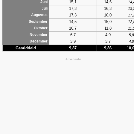
15,1
14,6
Juni
14,
17,3
16,3
Juli
15,
17,3
16,0
Augustus
17,
14,5
15,0
September
12,
10,7
11,8
Oktober
11,
6,7
4,9
November
5,8
3,9
3,7
December
4,0
Gemiddeld
9,87
9,86
10,
Advertentie