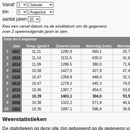
Vanaf
t/m
aantal jaren
Kies een vanaf-datum na de einddatum om de gegevens
over 2 opeenvolgende jaren te zien.
Data t/m 5 augustus
Jaar
Temp. (gem)▼
Zonuren (som)
Neerslag (som)
Warmte
11,21
1292,9
660,1
25,7
1
2007
11,14
1131,6
635,0
41,6
2
2024
11,09
1286,5
380,0
71,9
3
2014
10,58
1427,0
427,9
47,4
4
2022
10,47
1359,9
448,4
32,1
5
2020
10,47
1279,2
445,3
79,0
6
2019
10,45
1307,7
454,5
53,0
7
2023
10,39
1403,1
304,0
93,9
8
2026
10,38
1322,2
571,9
46,6
9
2008
10,35
1097,1
596,4
39,8
10
2002
Weerstatistieken
De statistieken op deze site zijn gebaseerd op de gegevens v