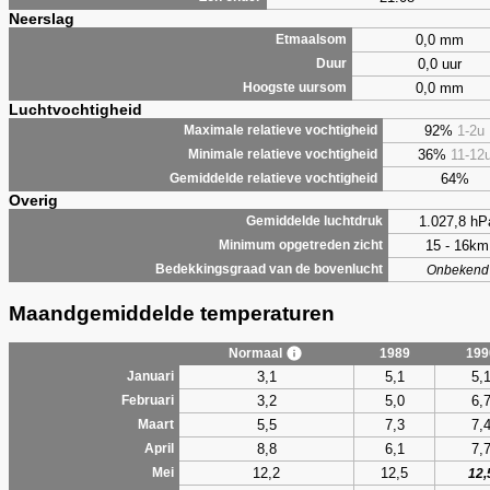
Neerslag
0,0 mm
Etmaalsom
0,0 uur
Duur
0,0 mm
Hoogste uursom
Luchtvochtigheid
92%
1-2u
Maximale relatieve vochtigheid
36%
11-12
Minimale relatieve vochtigheid
64%
Gemiddelde relatieve vochtigheid
Overig
1.027,8 hP
Gemiddelde luchtdruk
15 - 16km
Minimum opgetreden zicht
Bedekkingsgraad van de bovenlucht
Onbekend
Maandgemiddelde temperaturen
Normaal
1989
199
3,1
5,1
5,
Januari
3,2
5,0
6,
Februari
5,5
7,3
7,
Maart
8,8
6,1
7,
April
12,2
12,5
Mei
12,