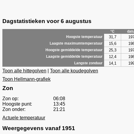
Dagstatistieken voor 6 augustus
°C
dat
31,7
19
Hoogste temperatuur
15,6
19
Laagste maximumtemperatuur
25,3
19
Hoogste gemiddelde temperatuur
12,4
19
Laagste gemiddelde temperatuur
14,1
19
Langste zonduur
Toon alle hittegolven
|
Toon alle koudegolven
Toon Hellmann-grafiek
Zon
Zon op:
06:08
Hoogste punt:
13:45
Zon onder:
21:21
Actuele temperatuur
Weergegevens vanaf 1951