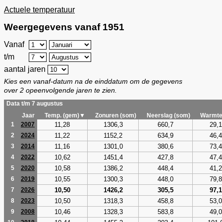
Actuele temperatuur
Weergegevens vanaf 1951
Vanaf
t/m
aantal jaren
Kies een vanaf-datum na de einddatum om de gegevens
over 2 opeenvolgende jaren te zien.
Data t/m 7 augustus
Jaar
Temp. (gem)▼
Zonuren (som)
Neerslag (som)
Warmte
11,28
1306,3
660,7
29,1
1
2007
11,22
1152,2
634,9
46,4
2
2024
11,16
1301,0
380,6
73,4
3
2014
10,62
1451,4
427,8
47,4
4
2022
10,58
1386,2
448,4
41,2
5
2020
10,55
1300,3
448,0
79,8
6
2019
10,50
1426,2
305,5
97,1
7
2026
10,50
1318,3
458,8
53,0
8
2023
10,46
1328,3
583,8
49,0
9
2008