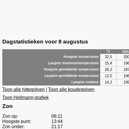
Dagstatistieken voor 8 augustus
°C
dat
32,5
20
Hoogste temperatuur
15,4
19
Laagste maximumtemperatuur
26,2
19
Hoogste gemiddelde temperatuur
12,5
19
Laagste gemiddelde temperatuur
14,2
19
Langste zonduur
Toon alle hittegolven
|
Toon alle koudegolven
Toon Hellmann-grafiek
Zon
Zon op:
06:11
Hoogste punt:
13:44
Zon onder:
21:17