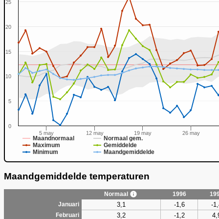
25
20
15
0
10
5
0
5 may
12 may
19 may
26 may
Maandnormaal
Normaal gem.
Maximum
Gemiddelde
Minimum
Maandgemiddelde
Maandgemiddelde temperaturen
Normaal
1996
19
3,1
-1,6
-1
Januari
3,2
-1,2
4,
Februari