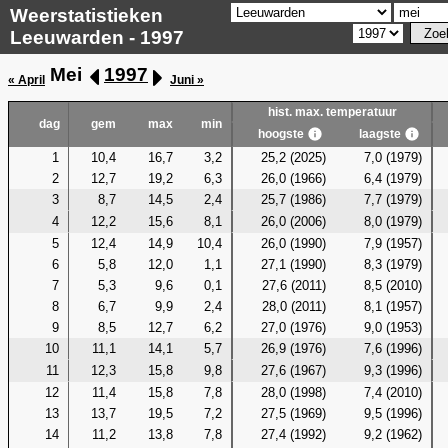
Weerstatistieken
Leeuwarden - 1997
Mei
1997
« April
Juni »
hist. max. temperatuur
dag
gem
max
min
hoogste
laagste
1
10,4
16,7
3,2
25,2 (2025)
7,0 (1979)
2
12,7
19,2
6,3
26,0 (1966)
6,4 (1979)
3
8,7
14,5
2,4
25,7 (1986)
7,7 (1979)
4
12,2
15,6
8,1
26,0 (2006)
8,0 (1979)
5
12,4
14,9
10,4
26,0 (1990)
7,9 (1957)
6
5,8
12,0
1,1
27,1 (1990)
8,3 (1979)
7
5,3
9,6
0,1
27,6 (2011)
8,5 (2010)
8
6,7
9,9
2,4
28,0 (2011)
8,1 (1957)
9
8,5
12,7
6,2
27,0 (1976)
9,0 (1953)
10
11,1
14,1
5,7
26,9 (1976)
7,6 (1996)
11
12,3
15,8
9,8
27,6 (1967)
9,3 (1996)
12
11,4
15,8
7,8
28,0 (1998)
7,4 (2010)
13
13,7
19,5
7,2
27,5 (1969)
9,5 (1996)
14
11,2
13,8
7,8
27,4 (1992)
9,2 (1962)