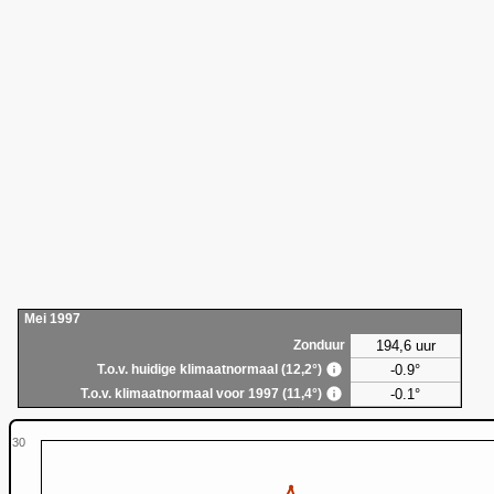
Mei 1997
194,6 uur
Zonduur
-0.9°
T.o.v. huidige klimaatnormaal (12,2°)
-0.1°
T.o.v. klimaatnormaal voor 1997 (11,4°)
30