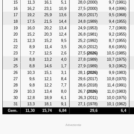
15
11,3
16,1
5,1
28,0 (2000)
9,7 (1991)
16
16,2
23,1
10,9
27,5 (2000)
9,4 (1996)
17
19,2
25,9
13,6
28,0 (2017)
9,5 (1968)
18
17,5
21,5
14,4
24,8 (1989)
9,4 (1955)
19
16,0
20,2
13,4
24,9 (1953)
7,7 (1969)
20
15,2
20,3
12,4
26,8 (1981)
9,2 (1955)
21
12,3
15,2
9,5
25,2 (1992)
8,7 (1955)
22
8,9
11,4
3,5
26,0 (2012)
8,6 (1955)
23
7,7
12,5
2,6
27,5
(2026)
10,5 (1985)
24
8,8
13,2
4,0
27,8 (1989)
10,7 (1975)
25
8,8
14,6
1,7
27,9 (1989)
9,3 (1962)
26
10,3
15,1
3,1
28,1
(2026)
9,9 (1983)
27
9,6
12,1
8,4
29,6 (2017)
10,8 (1970)
28
9,8
12,2
7,7
28,6 (2018)
11,4 (1991)
29
10,3
13,4
8,0
26,7
(2026)
11,0 (1983)
30
12,8
18,9
6,1
26,3 (2011)
10,0 (1975)
31
13,3
18,1
9,1
27,1 (1978)
10,1 (1962)
Gem.
11,30
15,74
6,84
29,6
6,4
Advertentie