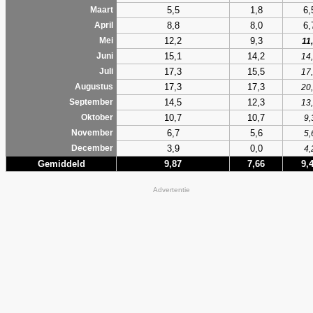
5,5
1,8
6,
Maart
8,8
8,0
6,
April
12,2
9,3
Mei
11
15,1
14,2
Juni
14
17,3
15,5
Juli
17
17,3
17,3
Augustus
20
14,5
12,3
September
13
10,7
10,7
Oktober
9,
6,7
5,6
November
5,
3,9
0,0
December
4,
Gemiddeld
9,87
7,66
9,
Advertentie