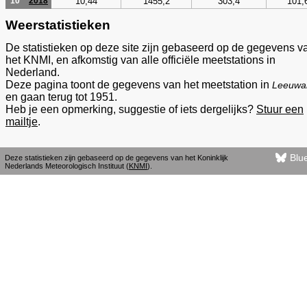
10,44
1455,2
303,4
101,
10
2018
Weerstatistieken
De statistieken op deze site zijn gebaseerd op de gegevens v
het KNMI, en afkomstig van alle officiële meetstations in
Nederland.
Deze pagina toont de gegevens van het meetstation in
Leeuwa
en gaan terug tot 1951.
Heb je een opmerking, suggestie of iets dergelijks?
Stuur een
mailtje
.
Blu
Deze statistieken zijn gebaseerd op de gegevens van het Koninklijk
Nederlands Meteorologisch Instituut (
KNMI
).