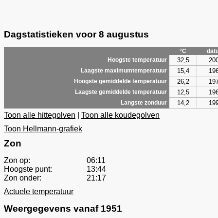
Dagstatistieken voor 8 augustus
°C
dat
32,5
20
Hoogste temperatuur
15,4
19
Laagste maximumtemperatuur
26,2
19
Hoogste gemiddelde temperatuur
12,5
19
Laagste gemiddelde temperatuur
14,2
19
Langste zonduur
Toon alle hittegolven
|
Toon alle koudegolven
Toon Hellmann-grafiek
Zon
Zon op:
06:11
Hoogste punt:
13:44
Zon onder:
21:17
Actuele temperatuur
Weergegevens vanaf 1951