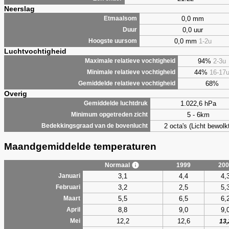
Neerslag
0,0 mm
Etmaalsom
0,0 uur
Duur
0,0 mm
1-2u
Hoogste uursom
Luchtvochtigheid
94%
2-3u
Maximale relatieve vochtigheid
44%
16-17
Minimale relatieve vochtigheid
68%
Gemiddelde relatieve vochtigheid
Overig
1.022,6 hPa
Gemiddelde luchtdruk
5 - 6km
Minimum opgetreden zicht
2 octa's (Licht bewolk
Bedekkingsgraad van de bovenlucht
Maandgemiddelde temperaturen
Normaal
1999
200
3,1
4,4
4,
Januari
3,2
2,5
5,
Februari
5,5
6,5
6,
Maart
8,8
9,0
9,
April
12,2
12,6
Mei
13,