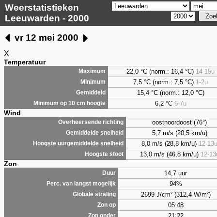
Weerstatistieken
Leeuwarden - 2000
vr 12 mei 2000
X
Temperatuur
22,0 °C (norm.: 16,4 °C)
14-15u
Maximum
7,5
°C (norm.: 7,5 °C)
1-2u
Minimum
15,4 °C (norm.: 12,0 °C)
Gemiddeld
6,2
°C
6-7u
Minimum op 10 cm hoogte
Wind
oostnoordoost (76°)
Overheersende richting
5,7 m/s (20,5 km/u)
Gemiddelde snelheid
8,0 m/s (28,8 km/u)
12-13
Hoogste uurgemiddelde snelheid
13,0 m/s (46,8 km/u)
12-13
Hoogste stoot
Zon
14,7 uur
Duur
94%
Perc. van langst mogelijk
2699 J/cm² (312,4 W/m²)
Globale straling
05:48
Zon op
21:22
Zon onder