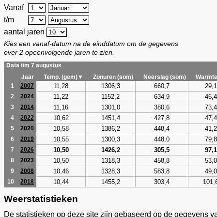
Vanaf
t/m
aantal jaren
Kies een vanaf-datum na de einddatum om de gegevens
over 2 opeenvolgende jaren te zien.
Data t/m 7 augustus
Jaar
Temp. (gem)▼
Zonuren (som)
Neerslag (som)
Warmte
11,28
1306,3
660,7
29,1
1
2007
11,22
1152,2
634,9
46,4
2
2024
11,16
1301,0
380,6
73,4
3
2014
10,62
1451,4
427,8
47,4
4
2022
10,58
1386,2
448,4
41,2
5
2020
10,55
1300,3
448,0
79,8
6
2019
10,50
1426,2
305,5
97,1
7
2026
10,50
1318,3
458,8
53,0
8
2023
10,46
1328,3
583,8
49,0
9
2008
10,44
1455,2
303,4
101,
10
2018
Weerstatistieken
De statistieken op deze site zijn gebaseerd op de gegevens v