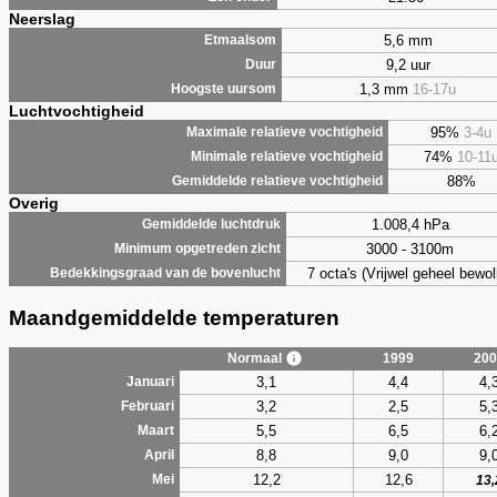
Neerslag
5,6 mm
Etmaalsom
9,2 uur
Duur
1,3 mm
16-17u
Hoogste uursom
Luchtvochtigheid
95%
3-4u
Maximale relatieve vochtigheid
74%
10-11
Minimale relatieve vochtigheid
88%
Gemiddelde relatieve vochtigheid
Overig
1.008,4 hPa
Gemiddelde luchtdruk
3000 - 3100m
Minimum opgetreden zicht
7 octa's (Vrijwel geheel bewol
Bedekkingsgraad van de bovenlucht
Maandgemiddelde temperaturen
Normaal
1999
200
3,1
4,4
4,
Januari
3,2
2,5
5,
Februari
5,5
6,5
6,
Maart
8,8
9,0
9,
April
12,2
12,6
Mei
13,