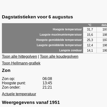
Dagstatistieken voor 6 augustus
°C
dat
31,7
19
Hoogste temperatuur
15,6
19
Laagste maximumtemperatuur
25,3
19
Hoogste gemiddelde temperatuur
12,4
19
Laagste gemiddelde temperatuur
14,1
19
Langste zonduur
Toon alle hittegolven
|
Toon alle koudegolven
Toon Hellmann-grafiek
Zon
Zon op:
06:08
Hoogste punt:
13:45
Zon onder:
21:21
Actuele temperatuur
Weergegevens vanaf 1951