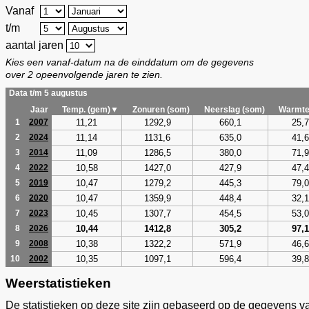
Vanaf
t/m
aantal jaren
Kies een vanaf-datum na de einddatum om de gegevens
over 2 opeenvolgende jaren te zien.
Data t/m 5 augustus
Jaar
Temp. (gem)▼
Zonuren (som)
Neerslag (som)
Warmte
11,21
1292,9
660,1
25,7
1
2007
11,14
1131,6
635,0
41,6
2
2024
11,09
1286,5
380,0
71,9
3
2014
10,58
1427,0
427,9
47,4
4
2022
10,47
1279,2
445,3
79,0
5
2019
10,47
1359,9
448,4
32,1
6
2020
10,45
1307,7
454,5
53,0
7
2023
10,44
1412,8
305,2
97,1
8
2026
10,38
1322,2
571,9
46,6
9
2008
10,35
1097,1
596,4
39,8
10
2002
Weerstatistieken
De statistieken op deze site zijn gebaseerd op de gegevens v