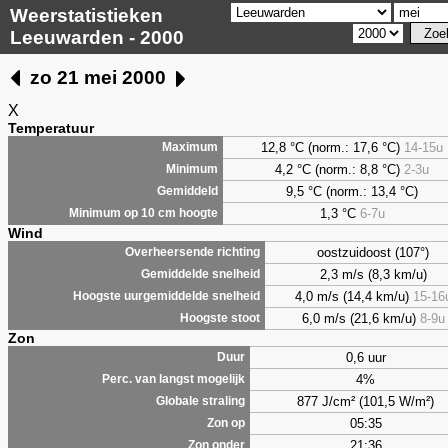
Weerstatistieken
Leeuwarden - 2000
zo 21 mei 2000
X
Temperatuur
12,8 °C (norm.: 17,6 °C)
14-15u
Maximum
4,2
°C (norm.: 8,8 °C)
2-3u
Minimum
9,5
°C (norm.: 13,4 °C)
Gemiddeld
1,3
°C
6-7u
Minimum op 10 cm hoogte
Wind
oostzuidoost (107°)
Overheersende richting
2,3 m/s (8,3 km/u)
Gemiddelde snelheid
4,0 m/s (14,4 km/u)
15-16
Hoogste uurgemiddelde snelheid
6,0 m/s (21,6 km/u)
8-9u
Hoogste stoot
Zon
0,6 uur
Duur
4%
Perc. van langst mogelijk
877 J/cm² (101,5 W/m²)
Globale straling
05:35
Zon op
21:36
Zon onder