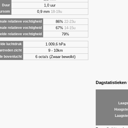
1,0 uur
Duur
0,9 mm
18-19u
uursom
86%
22-23u
ale relatieve vochtigheid
67%
14-15u
male relatieve vochtigheid
79%
lde relatieve vochtigheid
1.009,6 hPa
lde luchtdruk
9 - 10km
etreden zicht
6 octa's (Zwaar bewolkt)
de bovenlucht
Dagstatistieken
Laags
Hoogste
Laagste