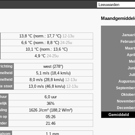
Maandgemiddeld
Januari
13,8 °C (norm.: 17,7 °C)
12-13u
Februari
6,6
°C (norm.: 8,8 °C)
24-25u
Maart
10,1 °C (norm.: 13,6 °C)
April
4,9
°C
24-25u
Mei
west (278°)
ichting
Juni
5,1 m/s (18,4 km/u)
nelheid
Juli
8,0 m/s (28,8 km/u)
12-13u
nelheid
Augustus
13,0 m/s (46,8 km/u)
12-13u
e stoot
September
Oktober
6,0 uur
Duur
November
36%
lijk
December
1626 J/cm² (188,2 W/m²)
aling
Gemiddeld
05:26
n op
21:46
nder
1,1 mm
alsom