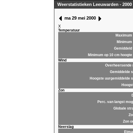
Weerstatistieken Leeuwarden - 2000
ma 29 mei 2000
X
Temperatuur
Maximum
Minimum
Gemiddeld
Minimum op 10 cm hoogte
Wind
Overheersende r
Gemiddelde s
Hoogste uurgemiddelde s
Hoogst
Zon
Perc. van langst moge
Globale str
Zo
Zon o
Neerslag
Etma