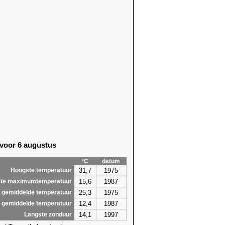
 voor 6 augustus
°C
datum
31,7
1975
Hoogste temperatuur
15,6
1987
te maximumtemperatuur
25,3
1975
 gemiddelde temperatuur
12,4
1987
 gemiddelde temperatuur
14,1
1997
Langste zonduur