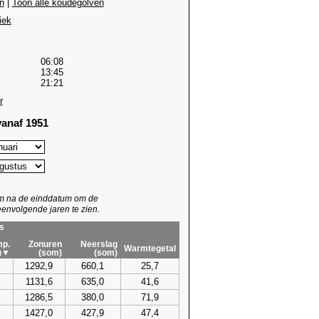
n
|
Toon alle koudegolven
iek
06:08
13:45
21:21
r
anaf 1951
um na de einddatum om de
envolgende jaren te zien.
s
p.
Zonuren
Neerslag
Warmtegetal
)▼
(som)
(som)
1292,9
660,1
25,7
1131,6
635,0
41,6
1286,5
380,0
71,9
1427,0
427,9
47,4