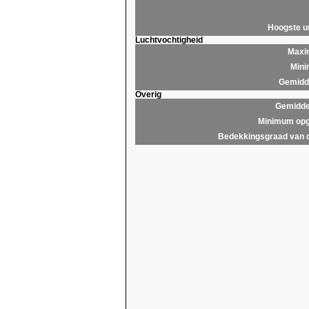
Hoogste 
Luchtvochtigheid
Maxim
Mini
Gemidde
Overig
Gemidde
Minimum opg
Bedekkingsgraad van 