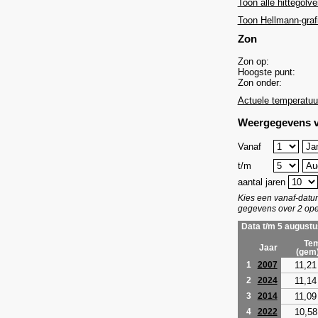
Toon alle hittegolve
Toon Hellmann-graf
Zon
Zon op:
Hoogste punt:
Zon onder:
Actuele temperatuu
Weergegevens v
Vanaf
t/m
aantal jaren
Kies een vanaf-dat
gegevens over 2 ope
Data t/m 5 augustu
Tem
Jaar
(gem
11,21
1
2007
11,14
2
2024
11,09
3
2014
10,58
4
2022