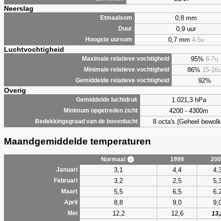
Neerslag
0,8 mm
Etmaalsom
0,9 uur
Duur
0,7 mm
4-5u
Hoogste uursom
Luchtvochtigheid
95%
6-7u
Maximale relatieve vochtigheid
86%
15-16
Minimale relatieve vochtigheid
92%
Gemiddelde relatieve vochtigheid
Overig
1.021,3 hPa
Gemiddelde luchtdruk
4200 - 4300m
Minimum opgetreden zicht
8 octa's (Geheel bewolk
Bedekkingsgraad van de bovenlucht
Maandgemiddelde temperaturen
Normaal
1999
200
3,1
4,4
4,
Januari
3,2
2,5
5,
Februari
5,5
6,5
6,
Maart
8,8
9,0
9,
April
12,2
12,6
Mei
13,