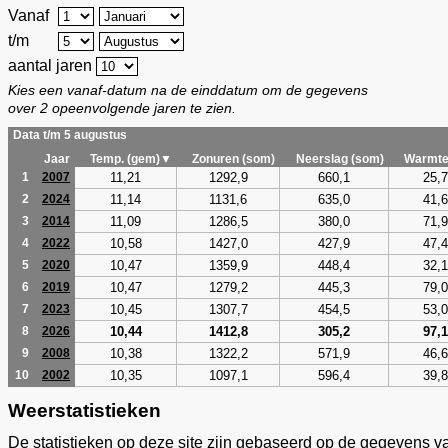
Vanaf
t/m
aantal jaren
Kies een vanaf-datum na de einddatum om de gegevens
over 2 opeenvolgende jaren te zien.
Data t/m 5 augustus
Jaar
Temp. (gem)▼
Zonuren (som)
Neerslag (som)
Warmte
11,21
1292,9
660,1
25,7
1
2007
11,14
1131,6
635,0
41,6
2
2024
11,09
1286,5
380,0
71,9
3
2014
10,58
1427,0
427,9
47,4
4
2022
10,47
1359,9
448,4
32,1
5
2020
10,47
1279,2
445,3
79,0
6
2019
10,45
1307,7
454,5
53,0
7
2023
10,44
1412,8
305,2
97,1
8
2026
10,38
1322,2
571,9
46,6
9
2008
10,35
1097,1
596,4
39,8
10
2002
Weerstatistieken
De statistieken op deze site zijn gebaseerd op de gegevens v