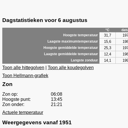
Dagstatistieken voor 6 augustus
°C
dat
31,7
19
Hoogste temperatuur
15,6
19
Laagste maximumtemperatuur
25,3
19
Hoogste gemiddelde temperatuur
12,4
19
Laagste gemiddelde temperatuur
14,1
19
Langste zonduur
Toon alle hittegolven
|
Toon alle koudegolven
Toon Hellmann-grafiek
Zon
Zon op:
06:08
Hoogste punt:
13:45
Zon onder:
21:21
Actuele temperatuur
Weergegevens vanaf 1951