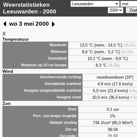
Weerstatistieken
Leeuwarden - 2000
wo 3 mei 2000
X
Temperatuur
13,5 °C (norm.: 14,0 °C)
16-17u
Maximum
8,6
°C (norm.: 5,2 °C)
22-23u
Minimum
10,2 °C (norm.: 9,8 °C)
Gemiddeld
8,3
°C
24-25u
Minimum op 10 cm hoogte
Wind
noordnoordoost (18°)
Overheersende richting
4,9 m/s (17,6 km/u)
Gemiddelde snelheid
6,0 m/s (21,6 km/u)
4-5u
Hoogste uurgemiddelde snelheid
10,0 m/s (36,0 km/u)
4-5
Hoogste stoot
Zon
0,1 uur
Duur
1%
Perc. van langst mogelijk
734 J/cm² (85,0 W/m²)
Globale straling
06:04
Zon op
21:07
Zon onder