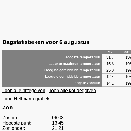
Dagstatistieken voor 6 augustus
°C
dat
31,7
19
Hoogste temperatuur
15,6
19
Laagste maximumtemperatuur
25,3
19
Hoogste gemiddelde temperatuur
12,4
19
Laagste gemiddelde temperatuur
14,1
19
Langste zonduur
Toon alle hittegolven
|
Toon alle koudegolven
Toon Hellmann-grafiek
Zon
Zon op:
06:08
Hoogste punt:
13:45
Zon onder:
21:21