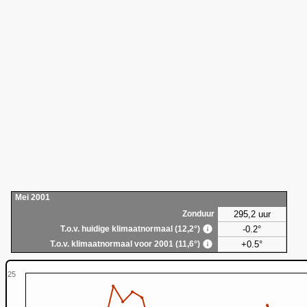
Mei 2001
295,2 uur
Zonduur
-0.2°
T.o.v. huidige klimaatnormaal (12,2°)
+0.5°
T.o.v. klimaatnormaal voor 2001 (11,6°)
25