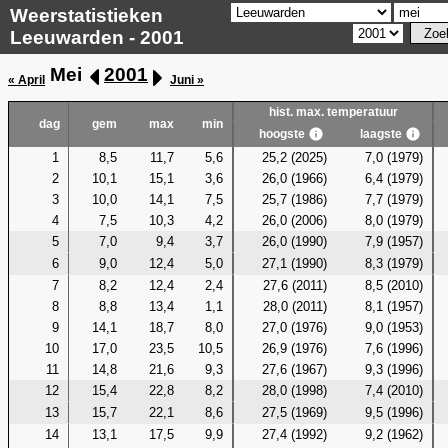
Weerstatistieken
Leeuwarden - 2001
Mei
2001
« April
Juni »
hist. max. temperatuur
dag
gem
max
min
hoogste
laagste
1
8,5
11,7
5,6
25,2 (2025)
7,0 (1979)
2
10,1
15,1
3,6
26,0 (1966)
6,4 (1979)
3
10,0
14,1
7,5
25,7 (1986)
7,7 (1979)
4
7,5
10,3
4,2
26,0 (2006)
8,0 (1979)
5
7,0
9,4
3,7
26,0 (1990)
7,9 (1957)
6
9,0
12,4
5,0
27,1 (1990)
8,3 (1979)
7
8,2
12,4
2,4
27,6 (2011)
8,5 (2010)
8
8,8
13,4
1,1
28,0 (2011)
8,1 (1957)
9
14,1
18,7
8,0
27,0 (1976)
9,0 (1953)
10
17,0
23,5
10,5
26,9 (1976)
7,6 (1996)
11
14,8
21,6
9,3
27,6 (1967)
9,3 (1996)
12
15,4
22,8
8,2
28,0 (1998)
7,4 (2010)
13
15,7
22,1
8,6
27,5 (1969)
9,5 (1996)
14
13,1
17,5
9,9
27,4 (1992)
9,2 (1962)