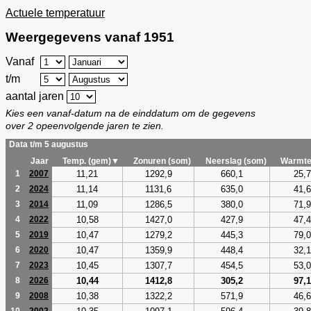
Actuele temperatuur
Weergegevens vanaf 1951
Vanaf
t/m
aantal jaren
Kies een vanaf-datum na de einddatum om de gegevens
over 2 opeenvolgende jaren te zien.
Data t/m 5 augustus
Jaar
Temp. (gem)▼
Zonuren (som)
Neerslag (som)
Warmte
11,21
1292,9
660,1
25,7
1
2007
11,14
1131,6
635,0
41,6
2
2024
11,09
1286,5
380,0
71,9
3
2014
10,58
1427,0
427,9
47,4
4
2022
10,47
1279,2
445,3
79,0
5
2019
10,47
1359,9
448,4
32,1
6
2020
10,45
1307,7
454,5
53,0
7
2023
10,44
1412,8
305,2
97,1
8
2026
10,38
1322,2
571,9
46,6
9
2008