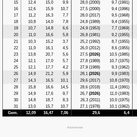
15
12,4
15,0
9,9
28,0 (2000)
9,7 (1991)
16
12,6
15,9
10,7
27,5 (2000)
9,4 (1996)
17
11,2
16,3
7,7
28,0 (2017)
9,5 (1968)
18
10,8
14,0
7,8
24,8 (1989)
9,4 (1955)
19
10,7
14,8
6,6
24,9 (1953)
7,7 (1969)
20
11,0
16,6
5,8
26,8 (1981)
9,2 (1955)
21
10,3
15,2
3,7
25,2 (1992)
8,7 (1955)
22
11,0
16,1
4,5
26,0 (2012)
8,6 (1955)
23
13,8
20,7
5,6
27,5
(2026)
10,5 (1985)
24
12,1
17,0
5,7
27,8 (1989)
10,7 (1975)
25
12,1
17,7
4,2
27,9 (1989)
9,3 (1962)
26
14,9
21,2
5,9
28,1
(2026)
9,9 (1983)
27
14,3
16,5
10,1
29,6 (2017)
10,8 (1970)
28
15,8
16,6
14,5
28,6 (2018)
11,4 (1991)
29
14,9
17,6
9,7
26,7
(2026)
11,0 (1983)
30
14,8
18,7
8,3
26,3 (2011)
10,0 (1975)
31
13,0
15,7
10,7
27,1 (1978)
10,1 (1962)
Gem.
12,09
16,47
7,06
29,6
6,4
Advertentie