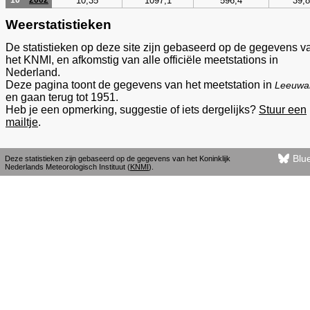
10,35
1097,1
596,4
39,8
10
2002
Weerstatistieken
De statistieken op deze site zijn gebaseerd op de gegevens v
het KNMI, en afkomstig van alle officiële meetstations in
Nederland.
Deze pagina toont de gegevens van het meetstation in
Leeuwa
en gaan terug tot 1951.
Heb je een opmerking, suggestie of iets dergelijks?
Stuur een
mailtje
.
Blu
Deze statistieken zijn gebaseerd op de gegevens van het Koninklijk
Nederlands Meteorologisch Instituut (
KNMI
).