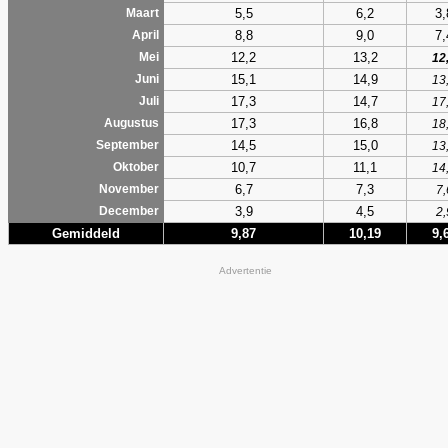
5,5
6,2
3,
Maart
8,8
9,0
7,
April
12,2
13,2
Mei
12
15,1
14,9
Juni
13
17,3
14,7
Juli
17
17,3
16,8
Augustus
18
14,5
15,0
September
13
10,7
11,1
Oktober
14
6,7
7,3
November
7,
3,9
4,5
December
2,
Gemiddeld
9,87
10,19
9,
Advertentie