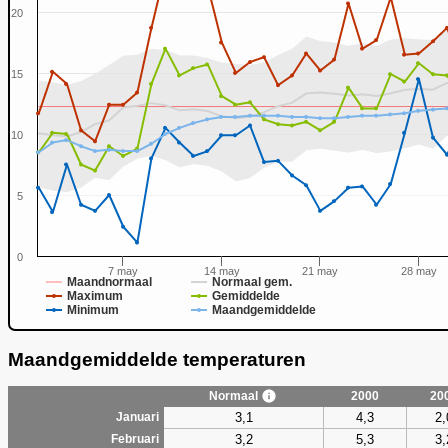
20
15
0
10
5
0
7 may
14 may
21 may
28 may
Maandnormaal
Normaal gem.
Maximum
Gemiddelde
Minimum
Maandgemiddelde
Maandgemiddelde temperaturen
Normaal
2000
20
3,1
4,3
2,
Januari
3,2
5,3
3,
Februari