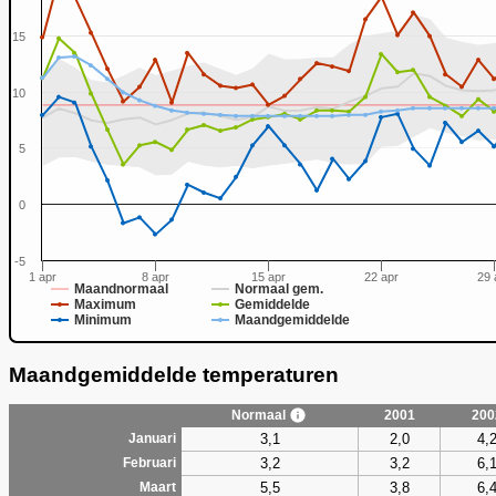
15
10
0
5
0
-5
1 apr
8 apr
15 apr
22 apr
29 
Maandnormaal
Normaal gem.
Maximum
Gemiddelde
Minimum
Maandgemiddelde
Maandgemiddelde temperaturen
Normaal
2001
200
3,1
2,0
4,
Januari
3,2
3,2
6,
Februari
5,5
3,8
6,
Maart