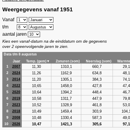
Weergegevens vanaf 1951
Vanaf
t/m
aantal jaren
Kies een vanaf-datum na de einddatum om de gegevens
over 2 opeenvolgende jaren te zien.
Data t/m 8 augustus
Jaar
Temp. (gem)▼
Zonuren (som)
Neerslag (som)
Warmte
11,30
1310,1
660,7
29,1
1
2007
11,26
1162,9
634,8
48,1
2
2024
11,20
1305,1
384,3
74,1
3
2014
10,65
1458,0
427,8
47,4
4
2022
10,64
1394,2
448,4
46,7
5
2020
10,58
1311,7
447,9
79,8
6
2019
10,52
1328,9
461,8
53,0
7
2023
10,49
1459,4
303,9
104,
8
2018
10,48
1330,4
587,3
49,0
9
2008
10,47
1421,3
305,6
97,1
10
2026