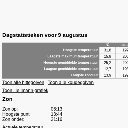
Dagstatistieken voor 9 augustus
°C
dat
31,8
19
Hoogste temperatuur
15,9
20
Laagste maximumtemperatuur
25,2
20
Hoogste gemiddelde temperatuur
12,7
19
Laagste gemiddelde temperatuur
13,9
19
Langste zonduur
Toon alle hittegolven
|
Toon alle koudegolven
Toon Hellmann-grafiek
Zon
Zon op:
06:13
Hoogste punt:
13:44
Zon onder:
21:16
Actuele temperatuur