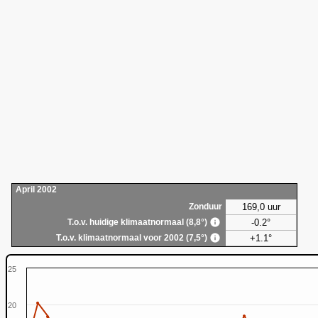
April 2002
169,0 uur
Zonduur
-0.2°
T.o.v. huidige klimaatnormaal (8,8°)
+1.1°
T.o.v. klimaatnormaal voor 2002 (7,5°)
25
20