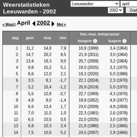
Weerstatistieken
Leeuwarden - 2002
April
2002
« Maart
Mei »
hist. max. temperatuur
dag
gem
max
min
hoogste
laagste
1
11,2
14,8
7,9
18,9 (1999)
3,4 (1964)
2
14,7
20,2
9,5
21,9 (2011)
3,0 (1964)
3
13,4
18,3
9,0
20,7 (2009)
3,2 (1964)
4
9,8
15,2
5,1
19,0 (2025)
3,2 (1975)
5
6,6
12,0
2,1
19,2 (2020)
5,0 (1989)
6
3,5
9,1
-1,7
22,1 (2024)
2,3 (1970)
7
5,2
10,4
-1,2
20,9 (2019)
5,0 (1970)
8
5,5
12,8
-2,7
22,7 (1969)
4,3 (1970)
9
4,8
9,0
-1,4
19,9 (1952)
4,9 (1977)
10
6,6
13,4
1,7
23,0 (2009)
4,8 (1958)
11
7,0
11,5
1,0
22,3 (1981)
2,6 (1978)
12
6,5
10,5
0,5
22,0 (2025)
3,0 (1978)
13
6,8
10,3
2,4
21,8 (1980)
2,5 (1966)
14
7,5
10,6
5,2
24,5 (2007)
2,9 (1966)