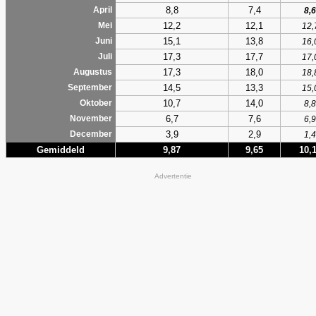
8,8
7,4
April
8,6
12,2
12,1
Mei
12,
15,1
13,8
Juni
16,
17,3
17,7
Juli
17,
17,3
18,0
Augustus
18,
14,5
13,3
September
15,
10,7
14,0
Oktober
8,8
6,7
7,6
November
6,9
3,9
2,9
December
1,4
Gemiddeld
9,87
9,65
10,
Advertentie