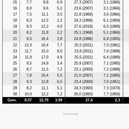
15
7,7
8,8
6,9
27,3 (2007)
3,1 (1966)
16
8,0
9,6
5,2
23,6 (2007)
3,1 (1966)
17
7,5
11,1
3,5
21,8 (1968)
3,6 (1966)
18
8,3
12,5
1,2
24,3 (1968)
6,1 (1969)
19
8,3
12,2
4,0
27,6 (2018)
6,0 (1969)
20
8,2
11,8
2,2
25,1 (1968)
5,1 (1966)
21
9,5
16,4
3,8
24,8 (1996)
6,9 (1955)
22
13,3
18,4
7,7
25,5 (2011)
7,0 (1981)
23
11,7
15,0
8,0
23,9 (2011)
7,0 (1988)
24
11,9
17,0
4,9
25,5 (2011)
6,4 (1989)
25
9,5
14,9
3,4
25,9 (2007)
7,1 (1985)
26
8,7
11,5
7,2
23,1 (2000)
7,2 (1989)
27
7,8
10,4
5,5
21,0 (2007)
7,1 (1985)
28
9,3
12,8
6,5
23,4 (2000)
7,0 (1951)
29
8,2
11,1
5,1
24,3 (1993)
7,3 (1970)
30
10,0
12,2
7,2
26,0 (1993)
7,7 (1956)
Gem.
8,57
12,79
3,99
27,6
2,3
Advertentie