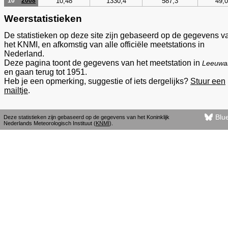
10,48
1330,4
587,3
49,0
10
2008
Weerstatistieken
De statistieken op deze site zijn gebaseerd op de gegevens v
het KNMI, en afkomstig van alle officiële meetstations in
Nederland.
Deze pagina toont de gegevens van het meetstation in
Leeuwa
en gaan terug tot 1951.
Heb je een opmerking, suggestie of iets dergelijks?
Stuur een
mailtje
.
Blu
Deze statistieken zijn gebaseerd op de gegevens van het Koninklijk
Nederlands Meteorologisch Instituut (
KNMI
).