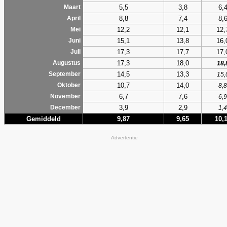
5,5
3,8
6,
Maart
8,8
7,4
8,
April
12,2
12,1
12,
Mei
15,1
13,8
16,
Juni
17,3
17,7
17,
Juli
17,3
18,0
Augustus
18,
14,5
13,3
September
15,
10,7
14,0
Oktober
8,8
6,7
7,6
November
6,9
3,9
2,9
December
1,4
Gemiddeld
9,87
9,65
10,
Advertentie