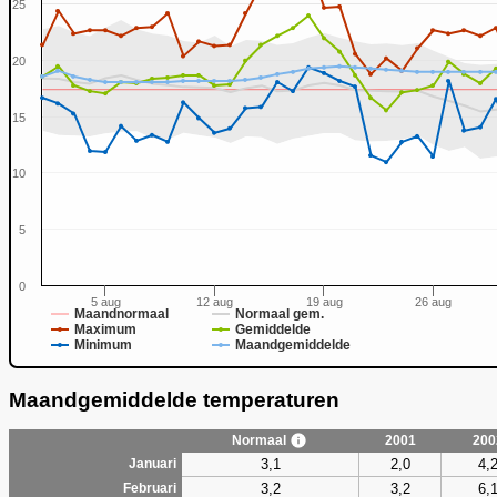
25
20
15
0
10
5
0
5 aug
12 aug
19 aug
26 aug
Maandnormaal
Normaal gem.
Maximum
Gemiddelde
Minimum
Maandgemiddelde
Maandgemiddelde temperaturen
Normaal
2001
200
3,1
2,0
4,
Januari
3,2
3,2
6,
Februari