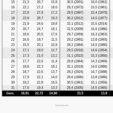
15
21,3
26,7
15,8
30,5 (2001)
16,0 (1961)
16
22,1
27,2
18,0
28,3 (1973)
15,5 (1961)
17
22,8
27,8
17,2
28,5 (1997)
15,4 (1970)
18
23,9
28,7
19,3
30,2 (2012)
14,5 (1977)
19
21,9
24,6
18,8
32,1 (2012)
15,5 (2014)
20
20,7
24,7
18,1
32,5 (2009)
16,0 (1986)
21
18,6
20,5
17,6
29,7 (1959)
16,3 (1963)
22
16,6
18,7
11,5
29,2 (1991)
13,8 (1993)
23
15,5
20,1
10,9
28,2 (1984)
14,5 (1980)
24
17,1
19,0
12,7
29,5 (2016)
14,6 (1954)
25
17,3
21,0
13,2
31,1 (2022)
15,3 (1956)
26
17,7
22,6
11,4
28,8 (1964)
14,3 (1969)
27
19,8
22,3
18,1
32,1 (2019)
14,0 (1986)
28
18,7
22,6
13,7
28,2 (2024)
14,7 (1998)
29
17,9
22,1
14,0
28,6 (1990)
13,8 (1986)
30
19,2
22,8
16,5
30,5 (1961)
15,1 (1956)
31
17,0
19,4
13,3
28,4 (2005)
14,5 (1965)
Gem.
18,81
22,72
14,80
33,5
13,8
Advertentie