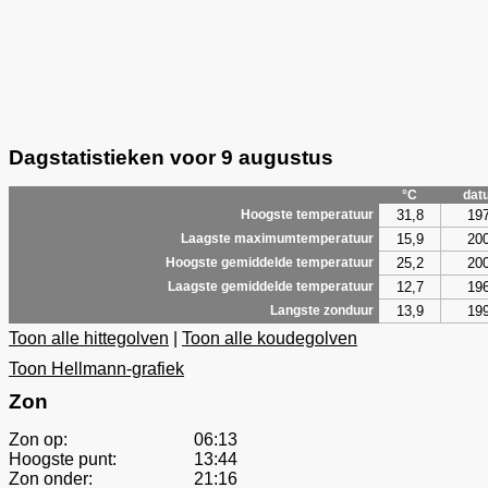
Dagstatistieken voor 9 augustus
°C
dat
31,8
19
Hoogste temperatuur
15,9
20
Laagste maximumtemperatuur
25,2
20
Hoogste gemiddelde temperatuur
12,7
19
Laagste gemiddelde temperatuur
13,9
19
Langste zonduur
Toon alle hittegolven
|
Toon alle koudegolven
Toon Hellmann-grafiek
Zon
Zon op:
06:13
Hoogste punt:
13:44
Zon onder:
21:16