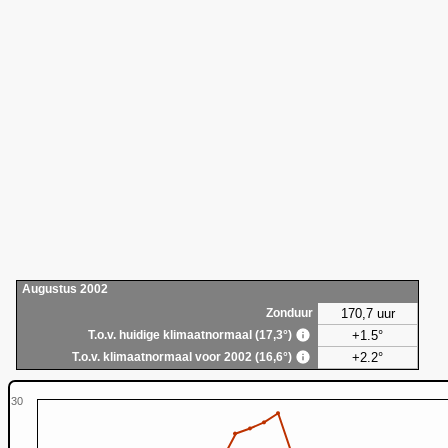
Augustus 2002
170,7 uur
Zonduur
+1.5°
T.o.v. huidige klimaatnormaal (17,3°)
+2.2°
T.o.v. klimaatnormaal voor 2002 (16,6°)
30