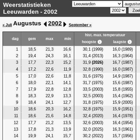
Weerstatistieken
Leeuwarden - 2002
Augustus
2002
« Juli
September »
hist. max. temperatuur
dag
gem
max
min
hoogste
laagste
1
18,5
21,3
16,6
30,1 (1999)
16,0 (1989)
2
19,4
24,3
16,1
31,4 (2013)
16,3 (1964)
3
17,7
22,3
15,2
31,9
(2026)
16,7 (1987)
4
17,2
22,6
11,9
32,8 (1990)
16,0 (1987)
5
17,0
22,6
11,8
31,6 (1975)
14,9 (1987)
6
18,0
22,1
14,1
31,7 (1975)
15,6 (1987)
7
17,9
22,8
12,8
33,5 (2003)
15,8 (1955)
8
18,3
22,9
13,3
32,5 (2003)
15,4 (1962)
9
18,4
24,1
12,7
31,8 (1975)
15,9 (2005)
10
18,6
20,3
16,2
32,8 (1975)
15,9 (1951)
11
18,6
21,6
14,8
32,4 (2020)
16,4 (1978)
12
17,7
21,2
13,5
32,6 (2003)
16,4 (1954)
13
17,8
21,3
13,9
32,0 (2025)
16,3 (1961)
14
19,9
24,1
15,7
30,2 (2022)
15,7 (1956)