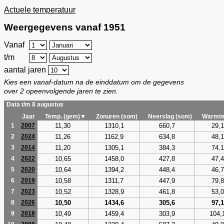
Actuele temperatuur
Weergegevens vanaf 1951
Vanaf
t/m
aantal jaren
Kies een vanaf-datum na de einddatum om de gegevens
over 2 opeenvolgende jaren te zien.
Data t/m 8 augustus
Jaar
Temp. (gem)▼
Zonuren (som)
Neerslag (som)
Warmte
11,30
1310,1
660,7
29,1
1
2007
11,26
1162,9
634,8
48,1
2
2024
11,20
1305,1
384,3
74,1
3
2014
10,65
1458,0
427,8
47,4
4
2022
10,64
1394,2
448,4
46,7
5
2020
10,58
1311,7
447,9
79,8
6
2019
10,52
1328,9
461,8
53,0
7
2023
10,50
1434,6
305,6
97,1
8
2026
10,49
1459,4
303,9
104,
9
2018