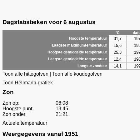
Dagstatistieken voor 6 augustus
°C
dat
31,7
19
Hoogste temperatuur
15,6
19
Laagste maximumtemperatuur
25,3
19
Hoogste gemiddelde temperatuur
12,4
19
Laagste gemiddelde temperatuur
14,1
19
Langste zonduur
Toon alle hittegolven
|
Toon alle koudegolven
Toon Hellmann-grafiek
Zon
Zon op:
06:08
Hoogste punt:
13:45
Zon onder:
21:21
Actuele temperatuur
Weergegevens vanaf 1951