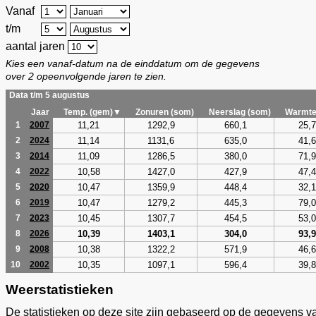
Vanaf
t/m
aantal jaren
Kies een vanaf-datum na de einddatum om de gegevens
over 2 opeenvolgende jaren te zien.
Data t/m 5 augustus
Jaar
Temp. (gem)▼
Zonuren (som)
Neerslag (som)
Warmte
11,21
1292,9
660,1
25,7
1
2007
11,14
1131,6
635,0
41,6
2
2024
11,09
1286,5
380,0
71,9
3
2014
10,58
1427,0
427,9
47,4
4
2022
10,47
1359,9
448,4
32,1
5
2020
10,47
1279,2
445,3
79,0
6
2019
10,45
1307,7
454,5
53,0
7
2023
10,39
1403,1
304,0
93,9
8
2026
10,38
1322,2
571,9
46,6
9
2008
10,35
1097,1
596,4
39,8
10
2002
Weerstatistieken
De statistieken op deze site zijn gebaseerd op de gegevens v