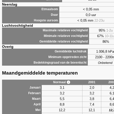
Neerslag
< 0,05 mm
Etmaalsom
0,0 uur
Duur
< 0,05 mm
22-23u
Hoogste uursom
Luchtvochtigheid
95%
1-2u
Maximale relatieve vochtigheid
67%
10-11
Minimale relatieve vochtigheid
86%
Gemiddelde relatieve vochtigheid
Overig
1.006,8 hPa
Gemiddelde luchtdruk
2100 - 2200
Minimum opgetreden zicht
Bedekkingsgraad van de bovenlucht
Onbekend
Maandgemiddelde temperaturen
Normaal
2001
200
3,1
2,0
4,
Januari
3,2
3,2
6,
Februari
5,5
3,8
6,
Maart
8,8
7,4
8,
April
12,2
12,1
Mei
12,