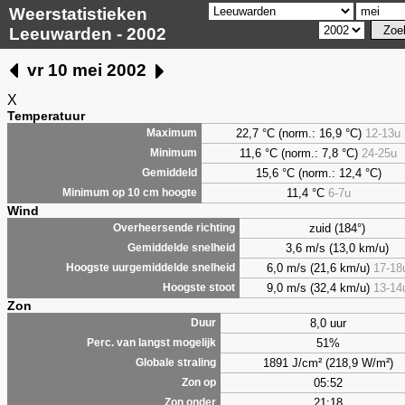
Weerstatistieken
Leeuwarden - 2002
vr 10 mei 2002
X
Temperatuur
22,7 °C (norm.: 16,9 °C)
12-13u
Maximum
11,6 °C (norm.: 7,8 °C)
24-25u
Minimum
15,6 °C (norm.: 12,4 °C)
Gemiddeld
11,4 °C
6-7u
Minimum op 10 cm hoogte
Wind
zuid (184°)
Overheersende richting
3,6 m/s (13,0 km/u)
Gemiddelde snelheid
6,0 m/s (21,6 km/u)
17-18
Hoogste uurgemiddelde snelheid
9,0 m/s (32,4 km/u)
13-14
Hoogste stoot
Zon
8,0 uur
Duur
51%
Perc. van langst mogelijk
1891 J/cm² (218,9 W/m²)
Globale straling
05:52
Zon op
21:18
Zon onder