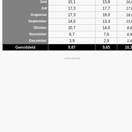
15,1
13,8
Juni
16,
17,3
17,7
Juli
17,
17,3
18,0
Augustus
18,
14,5
13,3
September
15,
10,7
14,0
Oktober
8,8
6,7
7,6
November
6,9
3,9
2,9
December
1,4
Gemiddeld
9,87
9,65
10,
Advertentie