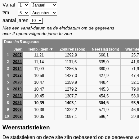
Vanaf
t/m
aantal jaren
Kies een vanaf-datum na de einddatum om de gegevens
over 2 opeenvolgende jaren te zien.
Data t/m 5 augustus
Jaar
Temp. (gem)▼
Zonuren (som)
Neerslag (som)
Warmte
11,21
1292,9
660,1
25,7
1
2007
11,14
1131,6
635,0
41,6
2
2024
11,09
1286,5
380,0
71,9
3
2014
10,58
1427,0
427,9
47,4
4
2022
10,47
1359,9
448,4
32,1
5
2020
10,47
1279,2
445,3
79,0
6
2019
10,45
1307,7
454,5
53,0
7
2023
10,39
1403,1
304,5
93,9
8
2026
10,38
1322,2
571,9
46,6
9
2008
10,35
1097,1
596,4
39,8
10
2002
Weerstatistieken
De statistieken op deze site zijn gebaseerd op de gegevens v