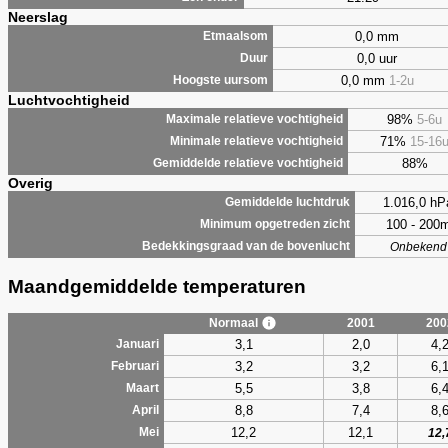
Neerslag
0,0 mm
Etmaalsom
0,0 uur
Duur
0,0 mm
1-2u
Hoogste uursom
Luchtvochtigheid
98%
5-6u
Maximale relatieve vochtigheid
71%
15-16
Minimale relatieve vochtigheid
88%
Gemiddelde relatieve vochtigheid
Overig
1.016,0 hP
Gemiddelde luchtdruk
100 - 200
Minimum opgetreden zicht
Bedekkingsgraad van de bovenlucht
Onbekend
Maandgemiddelde temperaturen
Normaal
2001
200
3,1
2,0
4,
Januari
3,2
3,2
6,
Februari
5,5
3,8
6,
Maart
8,8
7,4
8,
April
12,2
12,1
Mei
12,