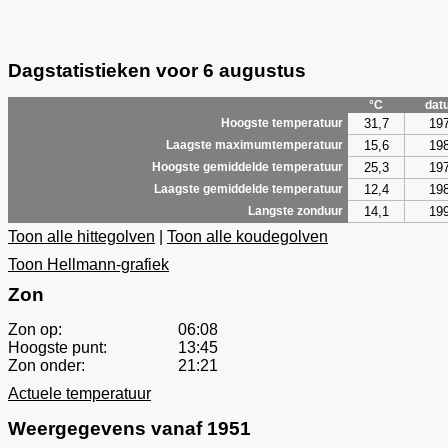
Dagstatistieken voor 6 augustus
°C
dat
31,7
19
Hoogste temperatuur
15,6
19
Laagste maximumtemperatuur
25,3
19
Hoogste gemiddelde temperatuur
12,4
19
Laagste gemiddelde temperatuur
14,1
19
Langste zonduur
Toon alle hittegolven
|
Toon alle koudegolven
Toon Hellmann-grafiek
Zon
Zon op:
06:08
Hoogste punt:
13:45
Zon onder:
21:21
Actuele temperatuur
Weergegevens vanaf 1951