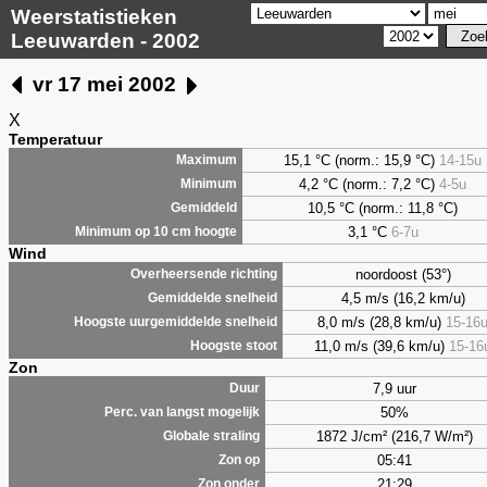
Weerstatistieken
Leeuwarden - 2002
vr 17 mei 2002
X
Temperatuur
15,1 °C (norm.: 15,9 °C)
14-15u
Maximum
4,2
°C (norm.: 7,2 °C)
4-5u
Minimum
10,5 °C (norm.: 11,8 °C)
Gemiddeld
3,1
°C
6-7u
Minimum op 10 cm hoogte
Wind
noordoost (53°)
Overheersende richting
4,5 m/s (16,2 km/u)
Gemiddelde snelheid
8,0 m/s (28,8 km/u)
15-16
Hoogste uurgemiddelde snelheid
11,0 m/s (39,6 km/u)
15-16
Hoogste stoot
Zon
7,9 uur
Duur
50%
Perc. van langst mogelijk
1872 J/cm² (216,7 W/m²)
Globale straling
05:41
Zon op
21:29
Zon onder