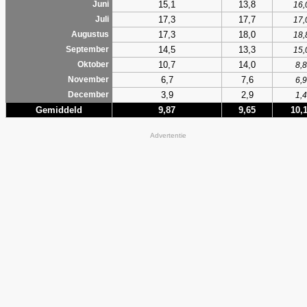
15,1
13,8
Juni
16,
17,3
17,7
Juli
17,
17,3
18,0
Augustus
18,
14,5
13,3
September
15,
10,7
14,0
Oktober
8,8
6,7
7,6
November
6,9
3,9
2,9
December
1,4
Gemiddeld
9,87
9,65
10,
Advertentie