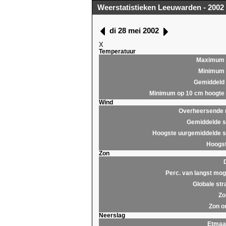
Weerstatistieken Leeuwarden - 2002
di 28 mei 2002
X
Temperatuur
Maximum
Minimum
Gemiddeld
Minimum op 10 cm hoogte
Wind
Overheersende r
Gemiddelde s
Hoogste uurgemiddelde s
Hoogst
Zon
Perc. van langst moge
Globale str
Zo
Zon o
Neerslag
Etmaa