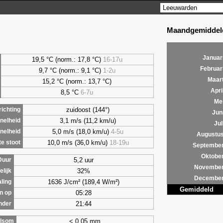
Maandgemiddeld
Januar
19,5 °C (norm.: 17,8 °C)
16-17u
Februar
9,7
°C (norm.: 9,1 °C)
1-2u
Maar
15,2 °C (norm.: 13,7 °C)
Apri
8,5
°C
6-7u
Me
zuidoost (144°)
ichting
Jun
3,1 m/s (11,2 km/u)
nelheid
Jul
5,0 m/s (18,0 km/u)
4-5u
nelheid
Augustu
10,0 m/s (36,0 km/u)
18-19u
e stoot
Septembe
Oktobe
5,2 uur
Duur
Novembe
32%
lijk
Decembe
1636 J/cm² (189,4 W/m²)
aling
Gemiddeld
05:28
n op
21:44
nder
< 0,05 mm
lsom