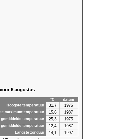
 voor 6 augustus
°C
datum
31,7
1975
Hoogste temperatuur
15,6
1987
te maximumtemperatuur
25,3
1975
 gemiddelde temperatuur
12,4
1987
 gemiddelde temperatuur
14,1
1997
Langste zonduur