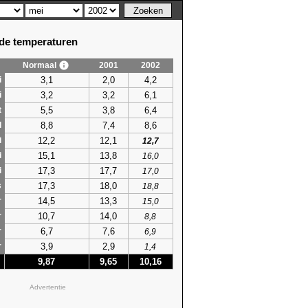
e temperaturen
Normaal
2001
2002
3,1
2,0
4,2
i
3,2
3,2
6,1
i
5,5
3,8
6,4
t
8,8
7,4
8,6
l
12,2
12,1
i
12,7
15,1
13,8
i
16,0
17,3
17,7
i
17,0
17,3
18,0
s
18,8
14,5
13,3
r
15,0
10,7
14,0
r
8,8
6,7
7,6
r
6,9
3,9
2,9
r
1,4
9,87
9,65
10,16
Advertentie