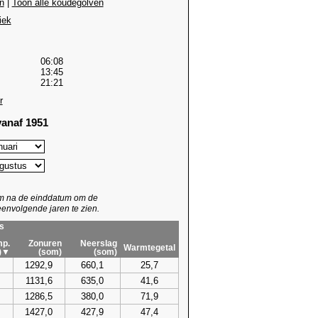
n
|
Toon alle koudegolven
iek
06:08
13:45
21:21
r
anaf 1951
um na de einddatum om de
envolgende jaren te zien.
s
p.
Zonuren
Neerslag
Warmtegetal
)▼
(som)
(som)
1292,9
660,1
25,7
1131,6
635,0
41,6
1286,5
380,0
71,9
1427,0
427,9
47,4