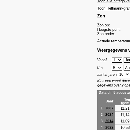
Toon alle hittegolve
Toon Hellmann-graf
Zon
Zon op:
Hoogste punt:
Zon onder:
Actuele temperatuu
Weergegevens v
Vanaf
t/m
aantal jaren
Kies een vanaf-dat
gegevens over 2 ope
Data t/m 5 augustu
Tem
Jaar
(gem
11,21
1
2007
11,14
2
2024
11,09
3
2014
10,58
4
2022