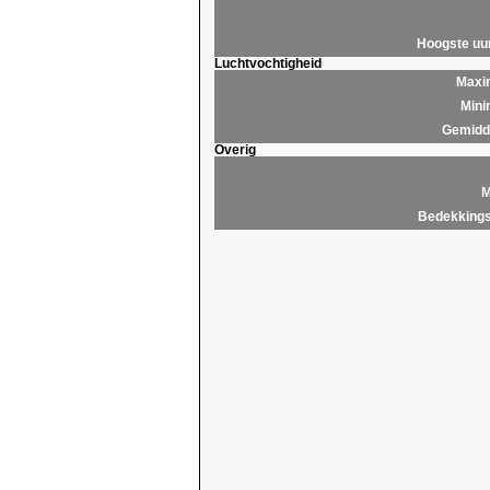
Hoogste u
Luchtvochtigheid
Maxim
Mini
Gemidde
Overig
M
Bedekkings