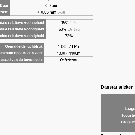
0,0 uur
Duur
< 0,05 mm
5-6u
ursom
95%
1-2u
ale relatieve vochtigheid
53%
16-17u
male relatieve vochtigheid
73%
lde relatieve vochtigheid
1.008,7 hPa
Gemiddelde luchtdruk
4300 - 4400m
inimum opgetreden zicht
graad van de bovenlucht
Onbekend
Dagstatistieken
Laags
Hoogste
Laagste