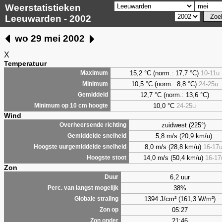
Weerstatistieken
Leeuwarden - 2002
wo 29 mei 2002
X
Temperatuur
15,2 °C (norm.: 17,7 °C)
10-11u
Maximum
10,5 °C (norm.: 8,8 °C)
24-25u
Minimum
12,7 °C (norm.: 13,6 °C)
Gemiddeld
10,0 °C
24-25u
Minimum op 10 cm hoogte
Wind
zuidwest (225°)
Overheersende richting
5,8 m/s (20,9 km/u)
Gemiddelde snelheid
8,0 m/s (28,8 km/u)
16-17
Hoogste uurgemiddelde snelheid
14,0 m/s (50,4 km/u)
16-17
Hoogste stoot
Zon
6,2 uur
Duur
38%
Perc. van langst mogelijk
1394 J/cm² (161,3 W/m²)
Globale straling
05:27
Zon op
21:46
Zon onder