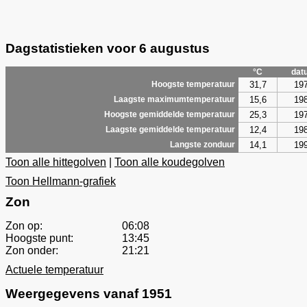
Dagstatistieken voor 6 augustus
°C
dat
31,7
19
Hoogste temperatuur
15,6
19
Laagste maximumtemperatuur
25,3
19
Hoogste gemiddelde temperatuur
12,4
19
Laagste gemiddelde temperatuur
14,1
19
Langste zonduur
Toon alle hittegolven
|
Toon alle koudegolven
Toon Hellmann-grafiek
Zon
Zon op:
06:08
Hoogste punt:
13:45
Zon onder:
21:21
Actuele temperatuur
Weergegevens vanaf 1951