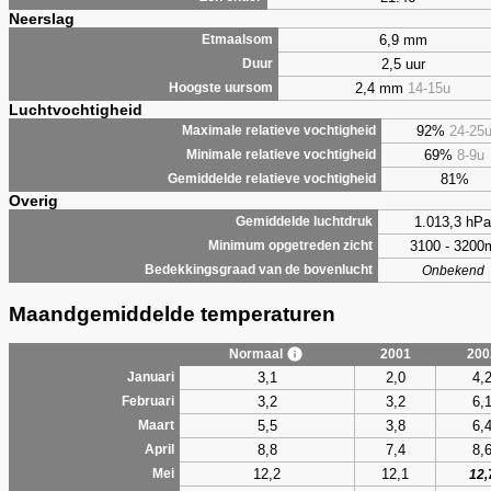
Neerslag
6,9 mm
Etmaalsom
2,5 uur
Duur
2,4 mm
14-15u
Hoogste uursom
Luchtvochtigheid
92%
24-25
Maximale relatieve vochtigheid
69%
8-9u
Minimale relatieve vochtigheid
81%
Gemiddelde relatieve vochtigheid
Overig
1.013,3 hPa
Gemiddelde luchtdruk
3100 - 3200
Minimum opgetreden zicht
Bedekkingsgraad van de bovenlucht
Onbekend
Maandgemiddelde temperaturen
Normaal
2001
200
3,1
2,0
4,
Januari
3,2
3,2
6,
Februari
5,5
3,8
6,
Maart
8,8
7,4
8,
April
12,2
12,1
Mei
12,