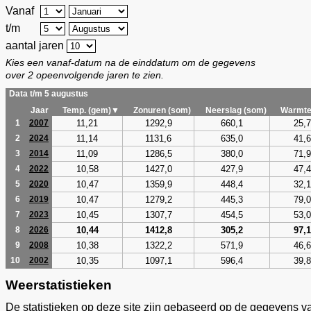
Vanaf
t/m
aantal jaren
Kies een vanaf-datum na de einddatum om de gegevens
over 2 opeenvolgende jaren te zien.
Data t/m 5 augustus
Jaar
Temp. (gem)▼
Zonuren (som)
Neerslag (som)
Warmte
11,21
1292,9
660,1
25,7
1
2007
11,14
1131,6
635,0
41,6
2
2024
11,09
1286,5
380,0
71,9
3
2014
10,58
1427,0
427,9
47,4
4
2022
10,47
1359,9
448,4
32,1
5
2020
10,47
1279,2
445,3
79,0
6
2019
10,45
1307,7
454,5
53,0
7
2023
10,44
1412,8
305,2
97,1
8
2026
10,38
1322,2
571,9
46,6
9
2008
10,35
1097,1
596,4
39,8
10
2002
Weerstatistieken
De statistieken op deze site zijn gebaseerd op de gegevens v