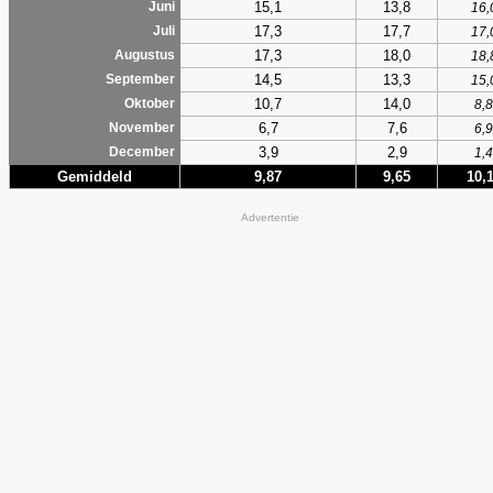
15,1
13,8
Juni
16,
17,3
17,7
Juli
17,
17,3
18,0
Augustus
18,
14,5
13,3
September
15,
10,7
14,0
Oktober
8,8
6,7
7,6
November
6,9
3,9
2,9
December
1,4
Gemiddeld
9,87
9,65
10,
Advertentie