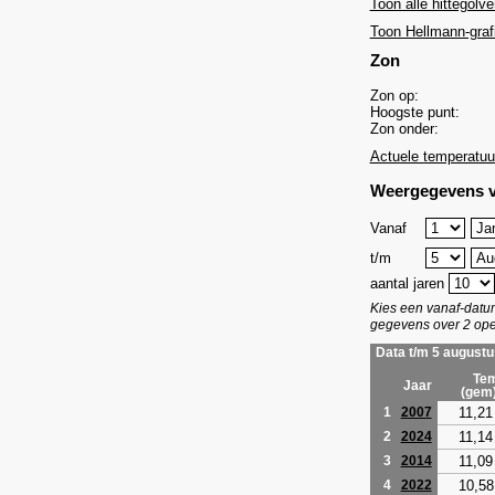
Toon alle hittegolve
Toon Hellmann-graf
Zon
Zon op:
Hoogste punt:
Zon onder:
Actuele temperatuu
Weergegevens v
Vanaf
t/m
aantal jaren
Kies een vanaf-dat
gegevens over 2 ope
Data t/m 5 augustu
Tem
Jaar
(gem
11,21
1
2007
11,14
2
2024
11,09
3
2014
10,58
4
2022