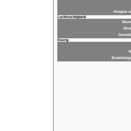
Hoogste 
Luchtvochtigheid
Maxim
Mini
Gemidde
Overig
M
Bedekkings