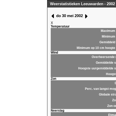
Weerstatistieken Leeuwarden - 2002
do 30 mei 2002
X
Temperatuur
Maximum
Minimum
Gemiddeld
Minimum op 10 cm hoogte
Wind
Overheersende r
Gemiddelde s
Hoogste uurgemiddelde s
Hoogst
Zon
Perc. van langst moge
Globale str
Zo
Zon o
Neerslag
Etma