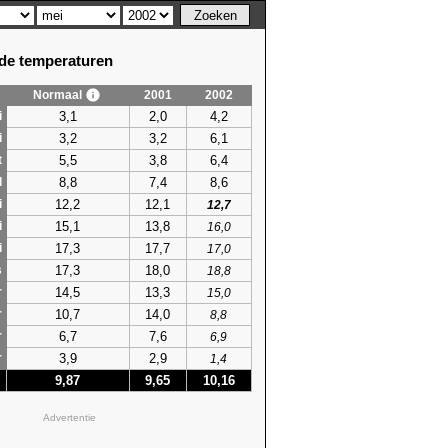
e temperaturen
Normaal
2001
2002
3,1
2,0
4,2
i
3,2
3,2
6,1
i
5,5
3,8
6,4
t
8,8
7,4
8,6
l
12,2
12,1
i
12,7
15,1
13,8
i
16,0
17,3
17,7
i
17,0
17,3
18,0
s
18,8
14,5
13,3
r
15,0
10,7
14,0
r
8,8
6,7
7,6
r
6,9
3,9
2,9
r
1,4
9,87
9,65
10,16
Advertentie