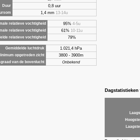
0,8 uur
Duur
1,4 mm
13-14u
uursom
95%
4-5u
ale relatieve vochtigheid
61%
10-11u
male relatieve vochtigheid
79%
lde relatieve vochtigheid
1.021,4 hPa
Gemiddelde luchtdruk
3800 - 3900m
inimum opgetreden zicht
graad van de bovenlucht
Onbekend
Dagstatistieken
Laags
Hoogste
Laagste