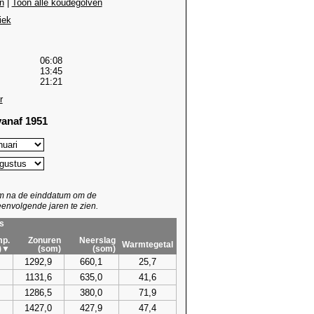
n
|
Toon alle koudegolven
iek
06:08
13:45
21:21
r
anaf 1951
um na de einddatum om de
envolgende jaren te zien.
s
p.
Zonuren
Neerslag
Warmtegetal
)▼
(som)
(som)
1292,9
660,1
25,7
1131,6
635,0
41,6
1286,5
380,0
71,9
1427,0
427,9
47,4