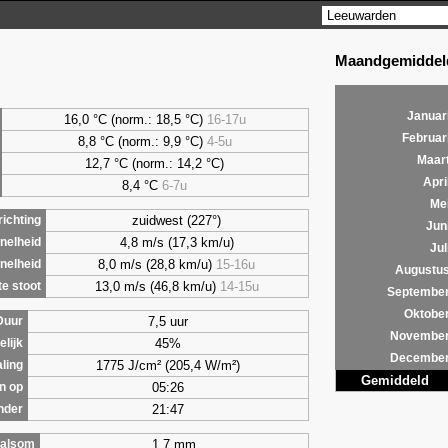
Maandgemiddeld
Januar
16,0 °C (norm.: 18,5 °C)
16-17u
Februar
8,8
°C (norm.: 9,9 °C)
4-5u
Maar
12,7 °C (norm.: 14,2 °C)
Apri
8,4
°C
6-7u
Me
zuidwest (227°)
ichting
Jun
4,8 m/s (17,3 km/u)
nelheid
Jul
8,0 m/s (28,8 km/u)
15-16u
nelheid
Augustu
13,0 m/s (46,8 km/u)
14-15u
e stoot
Septembe
Oktobe
7,5 uur
Duur
Novembe
45%
lijk
Decembe
1775 J/cm² (205,4 W/m²)
aling
Gemiddeld
05:26
n op
21:47
nder
1,7 mm
alsom