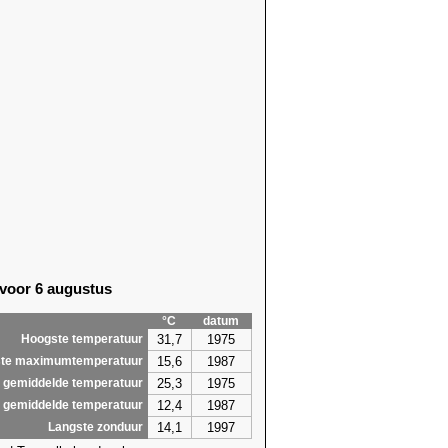
 voor 6 augustus
°C
datum
31,7
1975
Hoogste temperatuur
15,6
1987
te maximumtemperatuur
25,3
1975
 gemiddelde temperatuur
12,4
1987
 gemiddelde temperatuur
14,1
1997
Langste zonduur