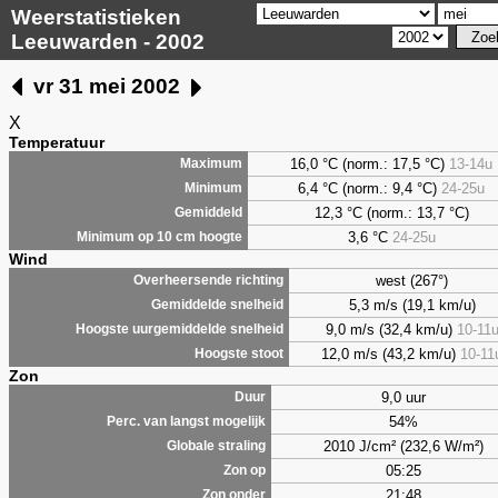
Weerstatistieken
Leeuwarden - 2002
vr 31 mei 2002
X
Temperatuur
16,0 °C (norm.: 17,5 °C)
13-14u
Maximum
6,4
°C (norm.: 9,4 °C)
24-25u
Minimum
12,3 °C (norm.: 13,7 °C)
Gemiddeld
3,6
°C
24-25u
Minimum op 10 cm hoogte
Wind
west (267°)
Overheersende richting
5,3 m/s (19,1 km/u)
Gemiddelde snelheid
9,0 m/s (32,4 km/u)
10-11
Hoogste uurgemiddelde snelheid
12,0 m/s (43,2 km/u)
10-11
Hoogste stoot
Zon
9,0 uur
Duur
54%
Perc. van langst mogelijk
2010 J/cm² (232,6 W/m²)
Globale straling
05:25
Zon op
21:48
Zon onder