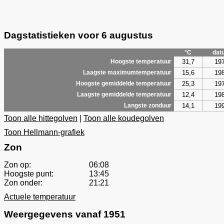
Dagstatistieken voor 6 augustus
°C
dat
31,7
19
Hoogste temperatuur
15,6
19
Laagste maximumtemperatuur
25,3
19
Hoogste gemiddelde temperatuur
12,4
19
Laagste gemiddelde temperatuur
14,1
19
Langste zonduur
Toon alle hittegolven
|
Toon alle koudegolven
Toon Hellmann-grafiek
Zon
Zon op:
06:08
Hoogste punt:
13:45
Zon onder:
21:21
Actuele temperatuur
Weergegevens vanaf 1951