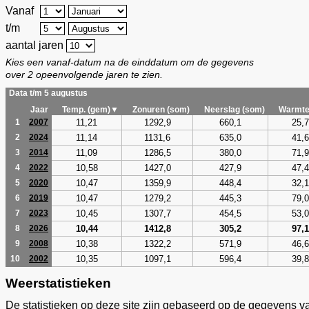
Vanaf
t/m
aantal jaren
Kies een vanaf-datum na de einddatum om de gegevens
over 2 opeenvolgende jaren te zien.
Data t/m 5 augustus
Jaar
Temp. (gem)▼
Zonuren (som)
Neerslag (som)
Warmte
11,21
1292,9
660,1
25,7
1
2007
11,14
1131,6
635,0
41,6
2
2024
11,09
1286,5
380,0
71,9
3
2014
10,58
1427,0
427,9
47,4
4
2022
10,47
1359,9
448,4
32,1
5
2020
10,47
1279,2
445,3
79,0
6
2019
10,45
1307,7
454,5
53,0
7
2023
10,44
1412,8
305,2
97,1
8
2026
10,38
1322,2
571,9
46,6
9
2008
10,35
1097,1
596,4
39,8
10
2002
Weerstatistieken
De statistieken op deze site zijn gebaseerd op de gegevens v