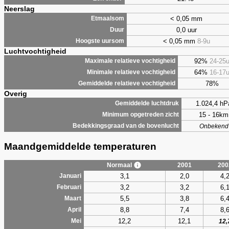
Neerslag
< 0,05 mm
Etmaalsom
0,0 uur
Duur
< 0,05 mm
8-9u
Hoogste uursom
Luchtvochtigheid
92%
24-25
Maximale relatieve vochtigheid
64%
16-17
Minimale relatieve vochtigheid
78%
Gemiddelde relatieve vochtigheid
Overig
1.024,4 hP
Gemiddelde luchtdruk
15 - 16km
Minimum opgetreden zicht
Bedekkingsgraad van de bovenlucht
Onbekend
Maandgemiddelde temperaturen
Normaal
2001
200
3,1
2,0
4,
Januari
3,2
3,2
6,
Februari
5,5
3,8
6,
Maart
8,8
7,4
8,
April
12,2
12,1
Mei
12,