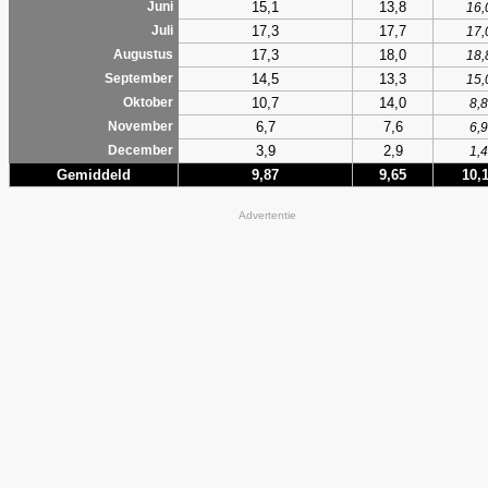
15,1
13,8
Juni
16,
17,3
17,7
Juli
17,
17,3
18,0
Augustus
18,
14,5
13,3
September
15,
10,7
14,0
Oktober
8,8
6,7
7,6
November
6,9
3,9
2,9
December
1,4
Gemiddeld
9,87
9,65
10,
Advertentie