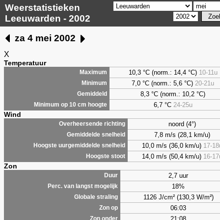
Weerstatistieken
Leeuwarden - 2002
za 4 mei 2002
X
Temperatuur
10,3 °C (norm.: 14,4 °C)
10-11u
Maximum
7,0
°C (norm.: 5,6 °C)
20-21u
Minimum
8,3
°C (norm.: 10,2 °C)
Gemiddeld
6,7
°C
24-25u
Minimum op 10 cm hoogte
Wind
noord (4°)
Overheersende richting
7,8 m/s (28,1 km/u)
Gemiddelde snelheid
10,0 m/s (36,0 km/u)
17-18
Hoogste uurgemiddelde snelheid
14,0 m/s (50,4 km/u)
16-17
Hoogste stoot
Zon
2,7 uur
Duur
18%
Perc. van langst mogelijk
1126 J/cm² (130,3 W/m²)
Globale straling
06:03
Zon op
21:08
Zon onder