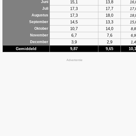
15,1
13,8
Juni
16,
17,3
17,7
Juli
17,
17,3
18,0
Augustus
18,
14,5
13,3
September
15,
10,7
14,0
Oktober
8,8
6,7
7,6
November
6,9
3,9
2,9
December
1,4
Gemiddeld
9,87
9,65
10,
Advertentie