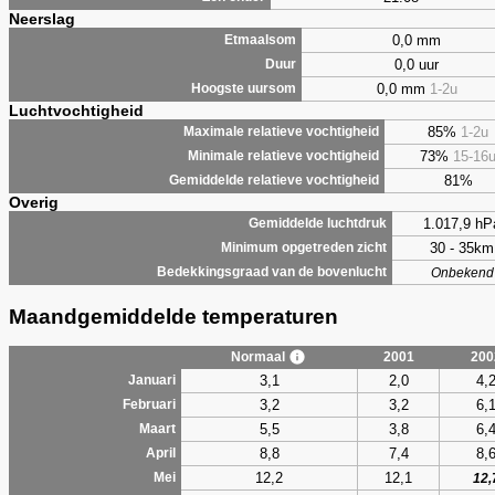
Neerslag
0,0 mm
Etmaalsom
0,0 uur
Duur
0,0 mm
1-2u
Hoogste uursom
Luchtvochtigheid
85%
1-2u
Maximale relatieve vochtigheid
73%
15-16
Minimale relatieve vochtigheid
81%
Gemiddelde relatieve vochtigheid
Overig
1.017,9 hP
Gemiddelde luchtdruk
30 - 35km
Minimum opgetreden zicht
Bedekkingsgraad van de bovenlucht
Onbekend
Maandgemiddelde temperaturen
Normaal
2001
200
3,1
2,0
4,
Januari
3,2
3,2
6,
Februari
5,5
3,8
6,
Maart
8,8
7,4
8,
April
12,2
12,1
Mei
12,