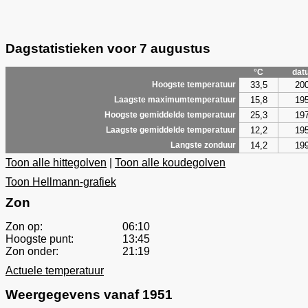
Dagstatistieken voor 7 augustus
°C
dat
33,5
20
Hoogste temperatuur
15,8
19
Laagste maximumtemperatuur
25,3
19
Hoogste gemiddelde temperatuur
12,2
19
Laagste gemiddelde temperatuur
14,2
19
Langste zonduur
Toon alle hittegolven
|
Toon alle koudegolven
Toon Hellmann-grafiek
Zon
Zon op:
06:10
Hoogste punt:
13:45
Zon onder:
21:19
Actuele temperatuur
Weergegevens vanaf 1951