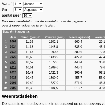
Vanaf
t/m
aantal jaren
Kies een vanaf-datum na de einddatum om de gegevens
over 2 opeenvolgende jaren te zien.
Data t/m 6 augustus
Jaar
Temp. (gem)▼
Zonuren (som)
Neerslag (som)
Warmte
11,25
1302,1
660,4
29,1
1
2007
11,18
1143,8
635,0
45,4
2
2024
11,13
1290,8
380,6
72,8
3
2014
10,60
1438,9
427,8
47,4
4
2022
10,52
1372,6
448,4
35,0
5
2020
10,51
1289,6
445,3
79,6
6
2019
10,47
1421,3
305,6
97,1
7
2026
10,47
1309,9
455,7
53,0
8
2023
10,42
1327,9
571,9
48,3
9
2008
10,39
1104,5
613,7
39,8
10
2002
Weerstatistieken
De statistieken op deze site zijn gebaseerd op de gegevens v