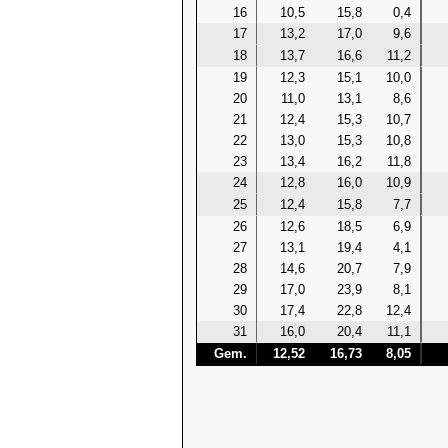
16
10,5
15,8
0,4
17
13,2
17,0
9,6
18
13,7
16,6
11,2
19
12,3
15,1
10,0
20
11,0
13,1
8,6
21
12,4
15,3
10,7
22
13,0
15,3
10,8
23
13,4
16,2
11,8
24
12,8
16,0
10,9
25
12,4
15,8
7,7
26
12,6
18,5
6,9
27
13,1
19,4
4,1
28
14,6
20,7
7,9
29
17,0
23,9
8,1
30
17,4
22,8
12,4
31
16,0
20,4
11,1
Gem.
12,52
16,73
8,05