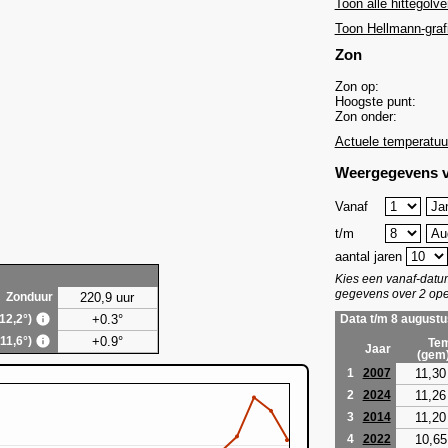
Toon alle hittegolve
Toon Hellmann-graf
Zon
Zon op:
Hoogste punt:
Zon onder:
Actuele temperatuu
Weergegevens v
Vanaf
t/m
aantal jaren
Kies een vanaf-dat
gegevens over 2 ope
220,9 uur
Zonduur
+0.3°
(12,2°)
Data t/m 8 augustu
+0.9°
(11,6°)
Tem
Jaar
(gem
11,30
1
2007
11,26
2
2024
11,20
3
2014
10,65
4
2022