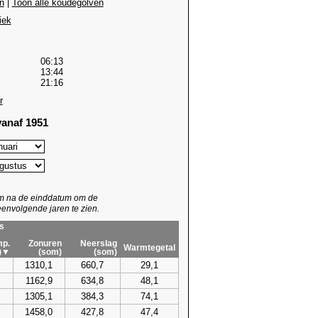
n
|
Toon alle koudegolven
iek
06:13
13:44
21:16
r
anaf 1951
um na de einddatum om de
envolgende jaren te zien.
s
p.
Zonuren
Neerslag
Warmtegetal
)▼
(som)
(som)
1310,1
660,7
29,1
1162,9
634,8
48,1
1305,1
384,3
74,1
1458,0
427,8
47,4