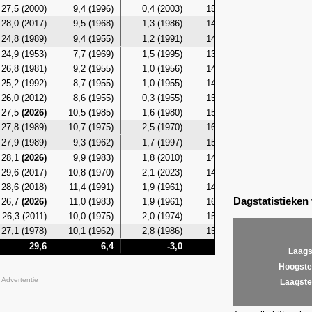
27,5 (2000)
9,4 (1996)
0,4 (2003)
15,2 (2017)
6,2 (19
28,0 (2017)
9,5 (1968)
1,3 (1986)
14,3 (2017)
6,7 (20
24,8 (1989)
9,4 (1955)
1,2 (1991)
14,4 (1997)
6,4 (19
24,9 (1953)
7,7 (1969)
1,5 (1995)
13,4 (1997)
6,1 (19
26,8 (1981)
9,2 (1955)
1,0 (1956)
14,2 (2014)
5,3 (19
25,2 (1992)
8,7 (1955)
1,0 (1955)
14,3 (2002)
5,3 (19
26,0 (2012)
8,6 (1955)
0,3 (1955)
15,2 (2014)
5,4 (19
27,5
(2026)
10,5 (1985)
1,6 (1980)
15,0 (2012)
7,1 (19
27,8 (1989)
10,7 (1975)
2,5 (1970)
16,2 (1992)
7,5 (20
27,9 (1989)
9,3 (1962)
1,7 (1997)
15,3 (2018)
8,1 (19
28,1
(2026)
9,9 (1983)
1,8 (2010)
14,8 (1988)
8,7 (20
29,6 (2017)
10,8 (1970)
2,1 (2023)
14,6 (2018)
7,5 (19
28,6 (2018)
11,4 (1991)
1,9 (1961)
14,9 (1992)
7,2 (19
Dagstatistieken
26,7
(2026)
11,0 (1983)
1,9 (1961)
16,1 (2018)
7,9 (19
26,3 (2011)
10,0 (1975)
2,0 (1974)
15,8 (2018)
6,9 (19
27,1 (1978)
10,1 (1962)
2,8 (1986)
15,0 (2016)
7,6 (19
29,6
6,4
-3,0
16,7
3
Laags
Hoogste
Advertentie
Laagste