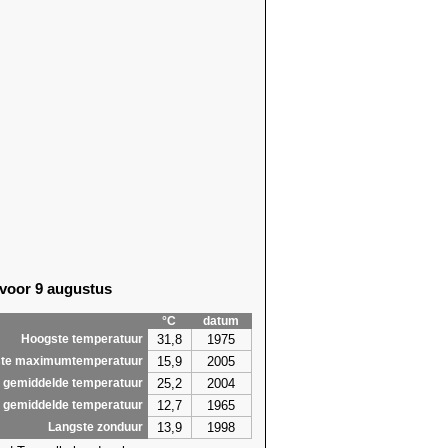
55)
20,6 (2000)
05)
21,7 (2017)
55)
17,5 (1997)
69)
17,3 (1992)
55)
20,0 (1981)
55)
19,8 (2002)
55)
19,6 (2012)
75)
20,2 (1992)
13)
21,2 (1992)
55)
20,4 (1989)
13)
20,7 (1985)
61)
22,1 (2017)
61)
20,7 (2018)
 voor 9 augustus
61)
20,3 (2018)
75)
20,4 (2018)
°C
datum
75)
19,7 (1978)
31,8
1975
Hoogste temperatuur
,8
22,1
15,9
2005
te maximumtemperatuur
25,2
2004
 gemiddelde temperatuur
12,7
1965
 gemiddelde temperatuur
13,9
1998
Langste zonduur