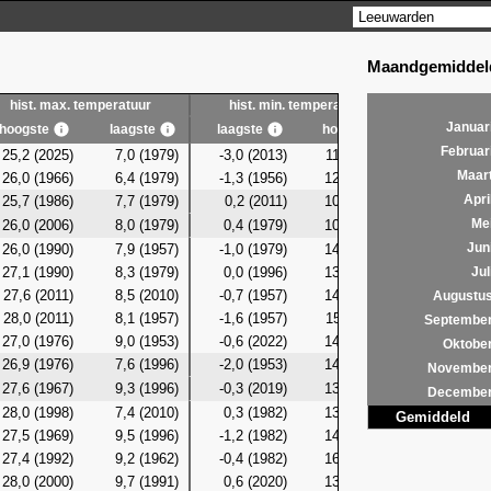
Maandgemiddeld
hist. max. temperatuur
hist. min. temperatuur
hist. g
Januar
hoogste
laagste
laagste
hoogste
laagste
Februar
25,2 (2025)
7,0 (1979)
-3,0 (2013)
11,0 (2024)
4,1 (19
Maar
26,0 (1966)
6,4 (1979)
-1,3 (1956)
12,4 (2024)
3,8 (19
25,7 (1986)
7,7 (1979)
0,2 (2011)
10,5
(2026)
4,5 (19
Apri
26,0 (2006)
8,0 (1979)
0,4 (1979)
10,4 (2015)
4,2 (19
Me
26,0 (1990)
7,9 (1957)
-1,0 (1979)
14,4 (2006)
4,1 (19
Jun
27,1 (1990)
8,3 (1979)
0,0 (1996)
13,0 (2006)
4,4 (19
Jul
27,6 (2011)
8,5 (2010)
-0,7 (1957)
14,0 (2016)
4,1 (19
Augustu
28,0 (2011)
8,1 (1957)
-1,6 (1957)
15,4 (2011)
4,0 (19
Septembe
27,0 (1976)
9,0 (1953)
-0,6 (2022)
14,9 (2016)
6,3 (19
Oktobe
26,9 (1976)
7,6 (1996)
-2,0 (1953)
14,4 (2008)
5,4 (19
Novembe
27,6 (1967)
9,3 (1996)
-0,3 (2019)
13,5 (2016)
6,5 (19
Decembe
28,0 (1998)
7,4 (2010)
0,3 (1982)
13,7 (1967)
6,3 (20
Gemiddeld
27,5 (1969)
9,5 (1996)
-1,2 (1982)
14,2 (2024)
6,1 (19
27,4 (1992)
9,2 (1962)
-0,4 (1982)
16,7 (2024)
6,0 (20
28,0 (2000)
9,7 (1991)
0,6 (2020)
13,1 (2024)
6,4 (19