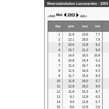
Weerstatistieken Leeuwarden - 2003
Mei
2003
« April
Juni »
dag
gem
max
min
1
11,0
13,6
7,7
2
12,1
20,0
7,6
3
10,6
12,9
9,2
4
15,7
21,2
9,0
5
14,0
16,5
10,9
6
10,8
14,4
5,2
7
11,4
16,7
4,8
8
11,5
16,9
6,3
9
11,7
15,6
8,3
10
11,8
16,0
5,7
11
12,9
19,2
9,0
12
11,8
15,3
8,7
13
9,1
12,8
6,5
14
9,6
12,8
5,7
15
8,6
12,8
2,6