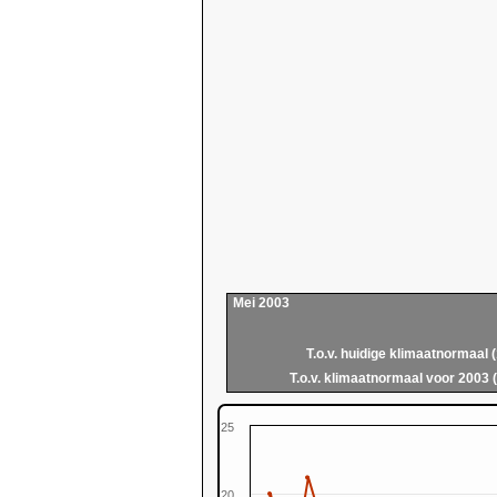
Mei 2003
T.o.v. huidige klimaatnormaal 
T.o.v. klimaatnormaal voor 2003 
25
20