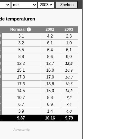
e temperaturen
Normaal
2002
2003
em. temperatuur
3,1
4,2
2,3
i
hoogste
3,2
6,1
1,0
i
79)
17,7 (2005)
5,5
6,4
6,1
t
79)
18,8 (1966)
8,8
8,6
9,0
79)
l
17,5 (1986)
12,2
12,7
79)
i
18,8 (2006)
12,5
15,1
16,0
79)
i
18,9 (2006)
16,9
79)
19,6 (1990)
17,3
17,0
i
18,3
57)
21,0 (2011)
17,3
18,8
s
18,5
57)
20,7 (2011)
14,5
15,0
r
14,3
84)
19,9 (2016)
10,7
8,8
r
7,2
53)
20,4 (2008)
6,7
6,9
r
7,4
55)
19,3 (1981)
3,9
1,4
r
4,0
10)
19,5 (1998)
9,87
10,16
9,79
78)
19,5 (1969)
20)
22,1 (2024)
Advertentie
96)
19,9 (2000)