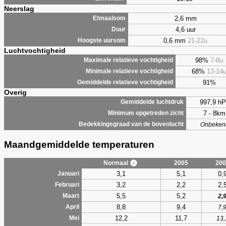
Neerslag
2,6 mm
Etmaalsom
4,6 uur
Duur
0,6 mm
21-22u
Hoogste uursom
Luchtvochtigheid
98%
7-8u
Maximale relatieve vochtigheid
68%
13-14
Minimale relatieve vochtigheid
91%
Gemiddelde relatieve vochtigheid
Overig
997,9 hP
Gemiddelde luchtdruk
7 - 8km
Minimum opgetreden zicht
Bedekkingsgraad van de bovenlucht
Onbeken
Maandgemiddelde temperaturen
Normaal
2005
200
3,1
5,1
0,
Januari
3,2
2,2
2,
Februari
5,5
5,2
Maart
2,
8,8
9,4
April
7,
12,2
11,7
Mei
13,