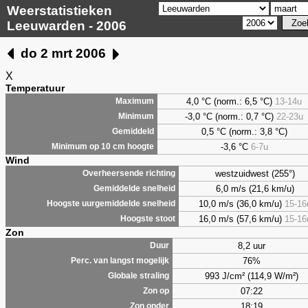
Weerstatistieken
Leeuwarden - 2006
do 2 mrt 2006
X
Temperatuur
4,0
°C (norm.: 6,5 °C)
13-14u
Maximum
-3,0 °C (norm.: 0,7 °C)
22-23u
Minimum
0,5
°C (norm.: 3,8 °C)
Gemiddeld
-3,6 °C
6-7u
Minimum op 10 cm hoogte
Wind
westzuidwest (255°)
Overheersende richting
6,0 m/s (21,6 km/u)
Gemiddelde snelheid
10,0 m/s (36,0 km/u)
15-16
Hoogste uurgemiddelde snelheid
16,0 m/s (57,6 km/u)
15-16
Hoogste stoot
Zon
8,2 uur
Duur
76%
Perc. van langst mogelijk
993 J/cm² (114,9 W/m²)
Globale straling
07:22
Zon op
18:19
Zon onder