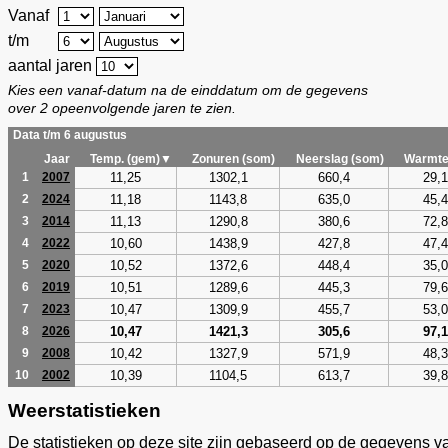
Vanaf
t/m
aantal jaren
Kies een vanaf-datum na de einddatum om de gegevens
over 2 opeenvolgende jaren te zien.
Data t/m 6 augustus
Jaar
Temp. (gem)▼
Zonuren (som)
Neerslag (som)
Warmte
11,25
1302,1
660,4
29,1
1
2007
11,18
1143,8
635,0
45,4
2
2024
11,13
1290,8
380,6
72,8
3
2014
10,60
1438,9
427,8
47,4
4
2022
10,52
1372,6
448,4
35,0
5
2020
10,51
1289,6
445,3
79,6
6
2019
10,47
1309,9
455,7
53,0
7
2023
10,47
1421,3
305,6
97,1
8
2026
10,42
1327,9
571,9
48,3
9
2008
10,39
1104,5
613,7
39,8
10
2002
Weerstatistieken
De statistieken op deze site zijn gebaseerd op de gegevens v