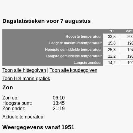
Dagstatistieken voor 7 augustus
°C
dat
33,5
20
Hoogste temperatuur
15,8
19
Laagste maximumtemperatuur
25,3
19
Hoogste gemiddelde temperatuur
12,2
19
Laagste gemiddelde temperatuur
14,2
19
Langste zonduur
Toon alle hittegolven
|
Toon alle koudegolven
Toon Hellmann-grafiek
Zon
Zon op:
06:10
Hoogste punt:
13:45
Zon onder:
21:19
Actuele temperatuur
Weergegevens vanaf 1951