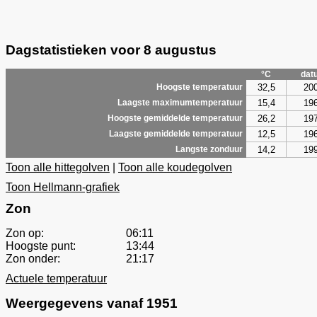
Dagstatistieken voor 8 augustus
°C
dat
32,5
20
Hoogste temperatuur
15,4
19
Laagste maximumtemperatuur
26,2
19
Hoogste gemiddelde temperatuur
12,5
19
Laagste gemiddelde temperatuur
14,2
19
Langste zonduur
Toon alle hittegolven
|
Toon alle koudegolven
Toon Hellmann-grafiek
Zon
Zon op:
06:11
Hoogste punt:
13:44
Zon onder:
21:17
Actuele temperatuur
Weergegevens vanaf 1951