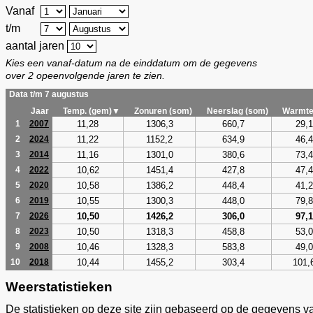
Vanaf
t/m
aantal jaren
Kies een vanaf-datum na de einddatum om de gegevens
over 2 opeenvolgende jaren te zien.
Data t/m 7 augustus
Jaar
Temp. (gem)▼
Zonuren (som)
Neerslag (som)
Warmte
11,28
1306,3
660,7
29,1
1
2007
11,22
1152,2
634,9
46,4
2
2024
11,16
1301,0
380,6
73,4
3
2014
10,62
1451,4
427,8
47,4
4
2022
10,58
1386,2
448,4
41,2
5
2020
10,55
1300,3
448,0
79,8
6
2019
10,50
1426,2
306,0
97,1
7
2026
10,50
1318,3
458,8
53,0
8
2023
10,46
1328,3
583,8
49,0
9
2008
10,44
1455,2
303,4
101,
10
2018
Weerstatistieken
De statistieken op deze site zijn gebaseerd op de gegevens v