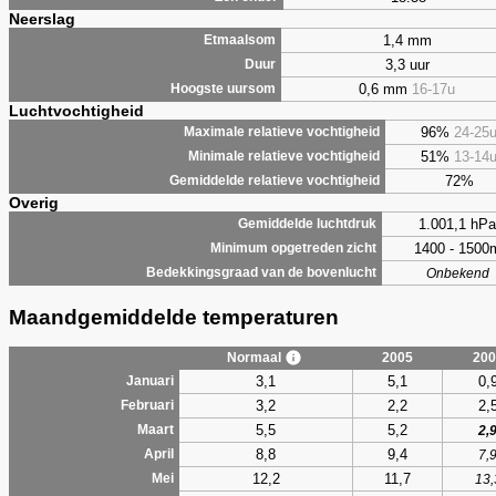
Neerslag
1,4 mm
Etmaalsom
3,3 uur
Duur
0,6 mm
16-17u
Hoogste uursom
Luchtvochtigheid
96%
24-25
Maximale relatieve vochtigheid
51%
13-14
Minimale relatieve vochtigheid
72%
Gemiddelde relatieve vochtigheid
Overig
1.001,1 hPa
Gemiddelde luchtdruk
1400 - 1500
Minimum opgetreden zicht
Bedekkingsgraad van de bovenlucht
Onbekend
Maandgemiddelde temperaturen
Normaal
2005
200
3,1
5,1
0,
Januari
3,2
2,2
2,
Februari
5,5
5,2
Maart
2,
8,8
9,4
April
7,
12,2
11,7
Mei
13,