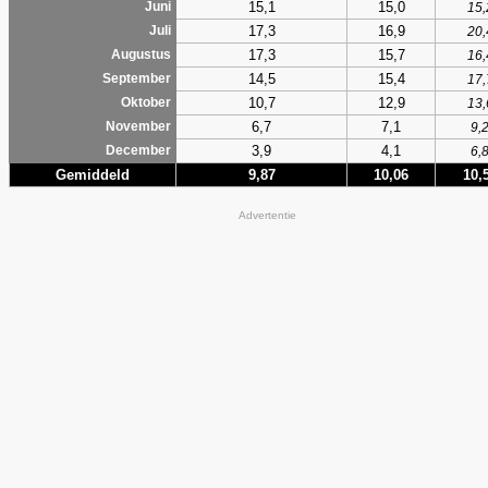
15,1
15,0
Juni
15,
17,3
16,9
Juli
20,
17,3
15,7
Augustus
16,
14,5
15,4
September
17,
10,7
12,9
Oktober
13,
6,7
7,1
November
9,
3,9
4,1
December
6,
Gemiddeld
9,87
10,06
10,
Advertentie