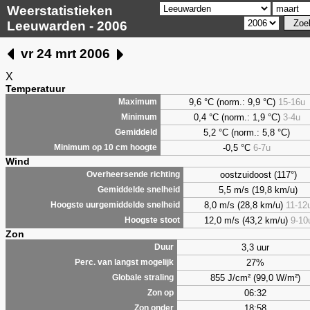
Weerstatistieken
Leeuwarden - 2006
vr 24 mrt 2006
X
Temperatuur
9,6
°C (norm.: 9,9 °C)
15-16u
Maximum
0,4
°C (norm.: 1,9 °C)
3-4u
Minimum
5,2
°C (norm.: 5,8 °C)
Gemiddeld
-0,5 °C
6-7u
Minimum op 10 cm hoogte
Wind
oostzuidoost (117°)
Overheersende richting
5,5 m/s (19,8 km/u)
Gemiddelde snelheid
8,0 m/s (28,8 km/u)
11-12
Hoogste uurgemiddelde snelheid
12,0 m/s (43,2 km/u)
9-10
Hoogste stoot
Zon
3,3 uur
Duur
27%
Perc. van langst mogelijk
855 J/cm² (99,0 W/m²)
Globale straling
06:32
Zon op
18:58
Zon onder