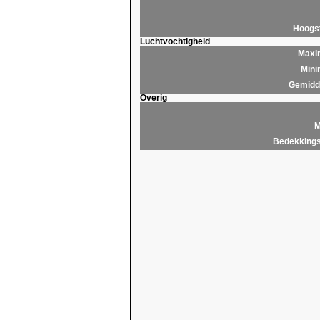
Hoogs
Luchtvochtigheid
Maxim
Mini
Gemidde
Overig
M
Bedekkings