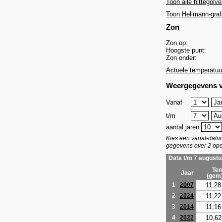
Toon alle hittegolve
Toon Hellmann-graf
Zon
Zon op:
Hoogste punt:
Zon onder:
Actuele temperatuu
Weergegevens v
Vanaf
t/m
aantal jaren
Kies een vanaf-dat
gegevens over 2 ope
Data t/m 7 augustu
Tem
Jaar
(gem
11,28
1
2007
11,22
2
2024
11,16
3
2014
10,62
4
2022