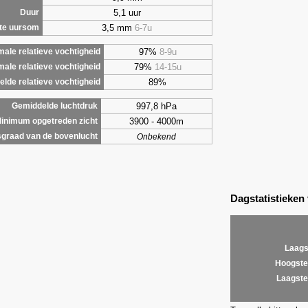
5,1 uur
Duur
3,5 mm
6-7u
te uursom
97%
8-9u
ale relatieve vochtigheid
79%
14-15u
male relatieve vochtigheid
89%
lde relatieve vochtigheid
997,8 hPa
Gemiddelde luchtdruk
3900 - 4000m
inimum opgetreden zicht
graad van de bovenlucht
Onbekend
Dagstatistieken
Laags
Hoogste
Laagste