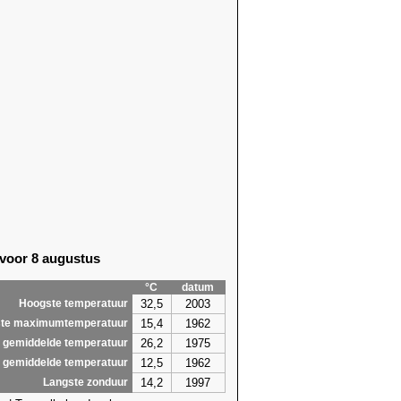
 voor 8 augustus
°C
datum
32,5
2003
Hoogste temperatuur
15,4
1962
te maximumtemperatuur
26,2
1975
 gemiddelde temperatuur
12,5
1962
 gemiddelde temperatuur
14,2
1997
Langste zonduur