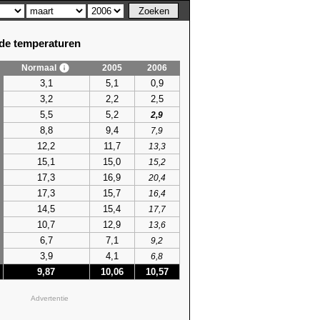
e temperaturen
Normaal
2005
2006
3,1
5,1
0,9
3,2
2,2
2,5
5,5
5,2
2,9
8,8
9,4
7,9
12,2
11,7
13,3
15,1
15,0
15,2
17,3
16,9
20,4
17,3
15,7
16,4
14,5
15,4
17,7
10,7
12,9
13,6
6,7
7,1
9,2
3,9
4,1
6,8
9,87
10,06
10,57
Advertentie