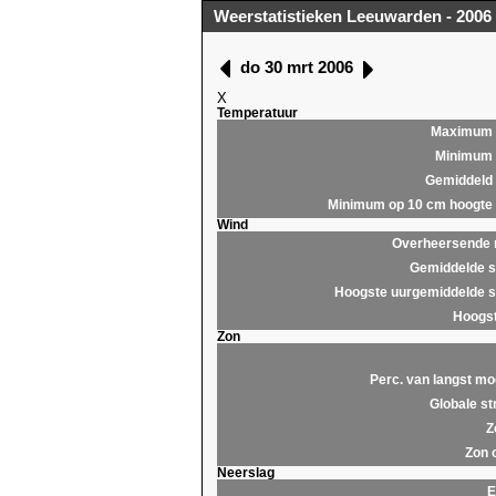
Weerstatistieken Leeuwarden - 2006
do 30 mrt 2006
X
Temperatuur
Maximum
Minimum
Gemiddeld
Minimum op 10 cm hoogte
Wind
Overheersende r
Gemiddelde s
Hoogste uurgemiddelde s
Hoogst
Zon
Perc. van langst mo
Globale st
Z
Zon 
Neerslag
E