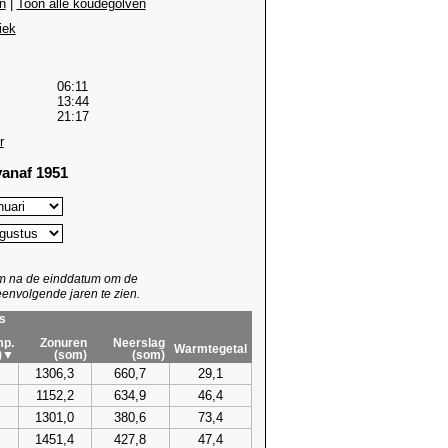
n
|
Toon alle koudegolven
iek
06:11
13:44
21:17
r
anaf 1951
um na de einddatum om de
envolgende jaren te zien.
s
p.
Zonuren
Neerslag
Warmtegetal
)▼
(som)
(som)
1306,3
660,7
29,1
1152,2
634,9
46,4
1301,0
380,6
73,4
1451,4
427,8
47,4