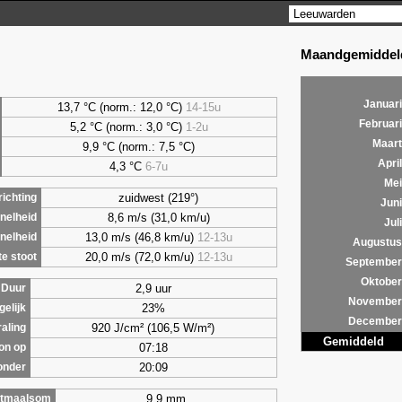
Maandgemiddeld
Januari
13,7 °C (norm.: 12,0 °C)
14-15u
Februari
5,2
°C (norm.: 3,0 °C)
1-2u
Maart
9,9
°C (norm.: 7,5 °C)
April
4,3
°C
6-7u
Mei
zuidwest (219°)
ichting
Juni
8,6 m/s (31,0 km/u)
nelheid
Juli
13,0 m/s (46,8 km/u)
12-13u
nelheid
Augustus
20,0 m/s (72,0 km/u)
12-13u
e stoot
September
Oktober
2,9 uur
Duur
November
23%
gelijk
December
920 J/cm² (106,5 W/m²)
raling
Gemiddeld
07:18
on op
20:09
onder
9,9 mm
tmaalsom