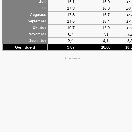
15,1
15,0
Juni
15,
17,3
16,9
Juli
20,
17,3
15,7
Augustus
16,
14,5
15,4
September
17,
10,7
12,9
Oktober
13,
6,7
7,1
November
9,
3,9
4,1
December
6,
Gemiddeld
9,87
10,06
10,
Advertentie