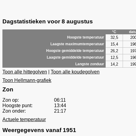
Dagstatistieken voor 8 augustus
°C
dat
32,5
20
Hoogste temperatuur
15,4
19
Laagste maximumtemperatuur
26,2
19
Hoogste gemiddelde temperatuur
12,5
19
Laagste gemiddelde temperatuur
14,2
19
Langste zonduur
Toon alle hittegolven
|
Toon alle koudegolven
Toon Hellmann-grafiek
Zon
Zon op:
06:11
Hoogste punt:
13:44
Zon onder:
21:17
Actuele temperatuur
Weergegevens vanaf 1951