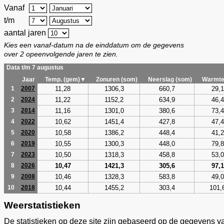
Vanaf
t/m
aantal jaren
Kies een vanaf-datum na de einddatum om de gegevens
over 2 opeenvolgende jaren te zien.
Data t/m 7 augustus
Jaar
Temp. (gem)▼
Zonuren (som)
Neerslag (som)
Warmte
11,28
1306,3
660,7
29,1
1
2007
11,22
1152,2
634,9
46,4
2
2024
11,16
1301,0
380,6
73,4
3
2014
10,62
1451,4
427,8
47,4
4
2022
10,58
1386,2
448,4
41,2
5
2020
10,55
1300,3
448,0
79,8
6
2019
10,50
1318,3
458,8
53,0
7
2023
10,47
1421,3
305,6
97,1
8
2026
10,46
1328,3
583,8
49,0
9
2008
10,44
1455,2
303,4
101,
10
2018
Weerstatistieken
De statistieken op deze site zijn gebaseerd op de gegevens v