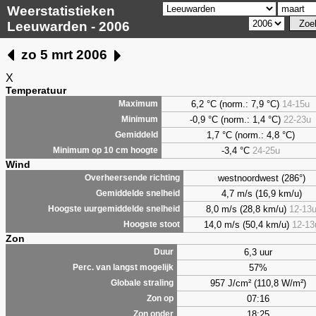
Weerstatistieken
Leeuwarden - 2006
zo 5 mrt 2006
X
Temperatuur
6,2
°C (norm.: 7,9 °C)
14-15u
Maximum
-0,9 °C (norm.: 1,4 °C)
22-23u
Minimum
1,7
°C (norm.: 4,8 °C)
Gemiddeld
-3,4 °C
24-25u
Minimum op 10 cm hoogte
Wind
westnoordwest (286°)
Overheersende richting
4,7 m/s (16,9 km/u)
Gemiddelde snelheid
8,0 m/s (28,8 km/u)
12-13
Hoogste uurgemiddelde snelheid
14,0 m/s (50,4 km/u)
12-13
Hoogste stoot
Zon
6,3 uur
Duur
57%
Perc. van langst mogelijk
957 J/cm² (110,8 W/m²)
Globale straling
07:16
Zon op
18:25
Zon onder