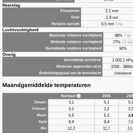
Neerslag
2,1 mm
Etmaalsom
2,9 uur
Duur
0,5 mm
5-6u
Hoogste uursom
Luchtvochtigheid
98%
7-8u
Maximale relatieve vochtigheid
77%
13-14
Minimale relatieve vochtigheid
90%
Gemiddelde relatieve vochtigheid
Overig
1.002,1 hPa
Gemiddelde luchtdruk
3700 - 3800
Minimum opgetreden zicht
Bedekkingsgraad van de bovenlucht
Onbekend
Maandgemiddelde temperaturen
Normaal
2005
200
3,1
5,1
0,
Januari
3,2
2,2
2,
Februari
5,5
5,2
Maart
2,
8,8
9,4
April
7,
12,2
11,7
Mei
13,