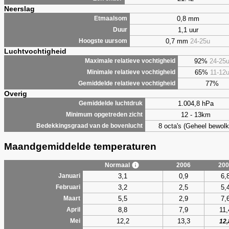
Neerslag
0,8 mm
Etmaalsom
1,1 uur
Duur
0,7 mm
24-25u
Hoogste uursom
Luchtvochtigheid
92%
24-25
Maximale relatieve vochtigheid
65%
11-12
Minimale relatieve vochtigheid
77%
Gemiddelde relatieve vochtigheid
Overig
1.004,8 hPa
Gemiddelde luchtdruk
12 - 13km
Minimum opgetreden zicht
8 octa's (Geheel bewolk
Bedekkingsgraad van de bovenlucht
Maandgemiddelde temperaturen
Normaal
2006
200
3,1
0,9
6,
Januari
3,2
2,5
5,
Februari
5,5
2,9
7,
Maart
8,8
7,9
11,
April
12,2
13,3
Mei
12,