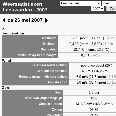
Weerstatistieken
Leeuwarden - 2007
za 26 mei 2007
X
Temperatuur
15,2 °C (norm.: 17,7 °C)
11-12u
Maximum
9,4
°C (norm.: 8,6 °C)
21-22u
Minimum
12,7 °C (norm.: 13,3 °C)
Gemiddeld
8,7
°C
24-25u
Minimum op 10 cm hoogte
Wind
noordnoordoost (26°)
Overheersende richting
4,5 m/s (16,2 km/u)
Gemiddelde snelheid
6,0 m/s (21,6 km/u)
17-18
Hoogste uurgemiddelde snelheid
9,0 m/s (32,4 km/u)
10-11
Hoogste stoot
Zon
1,8 uur
Duur
11%
Perc. van langst mogelijk
1413 J/cm² (163,5 W/m²)
Globale straling
05:30
Zon op
21:42
Zon onder