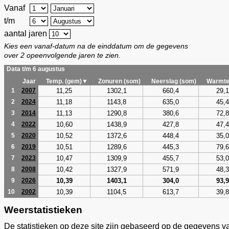
Vanaf
t/m
aantal jaren
Kies een vanaf-datum na de einddatum om de gegevens
over 2 opeenvolgende jaren te zien.
Data t/m 6 augustus
Jaar
Temp. (gem)▼
Zonuren (som)
Neerslag (som)
Warmte
11,25
1302,1
660,4
29,1
1
2007
11,18
1143,8
635,0
45,4
2
2024
11,13
1290,8
380,6
72,8
3
2014
10,60
1438,9
427,8
47,4
4
2022
10,52
1372,6
448,4
35,0
5
2020
10,51
1289,6
445,3
79,6
6
2019
10,47
1309,9
455,7
53,0
7
2023
10,42
1327,9
571,9
48,3
8
2008
10,39
1403,1
304,0
93,9
9
2026
10,39
1104,5
613,7
39,8
10
2002
Weerstatistieken
De statistieken op deze site zijn gebaseerd op de gegevens v