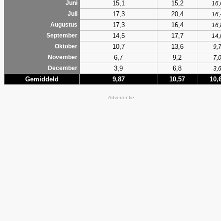
15,1
15,2
Juni
16,
17,3
20,4
Juli
16,
17,3
16,4
Augustus
16,
14,5
17,7
September
14,
10,7
13,6
Oktober
9,
6,7
9,2
November
7,
3,9
6,8
December
3,
Gemiddeld
9,87
10,57
10,
Advertentie