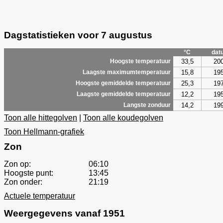
Dagstatistieken voor 7 augustus
°C
dat
33,5
20
Hoogste temperatuur
15,8
19
Laagste maximumtemperatuur
25,3
19
Hoogste gemiddelde temperatuur
12,2
19
Laagste gemiddelde temperatuur
14,2
19
Langste zonduur
Toon alle hittegolven
|
Toon alle koudegolven
Toon Hellmann-grafiek
Zon
Zon op:
06:10
Hoogste punt:
13:45
Zon onder:
21:19
Actuele temperatuur
Weergegevens vanaf 1951