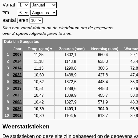
Vanaf
t/m
aantal jaren
Kies een vanaf-datum na de einddatum om de gegevens
over 2 opeenvolgende jaren te zien.
Data t/m 6 augustus
Jaar
Temp. (gem)▼
Zonuren (som)
Neerslag (som)
Warmte
11,25
1302,1
660,4
29,1
1
2007
11,18
1143,8
635,0
45,4
2
2024
11,13
1290,8
380,6
72,8
3
2014
10,60
1438,9
427,8
47,4
4
2022
10,52
1372,6
448,4
35,0
5
2020
10,51
1289,6
445,3
79,6
6
2019
10,47
1309,9
455,7
53,0
7
2023
10,42
1327,9
571,9
48,3
8
2008
10,39
1403,1
304,0
93,9
9
2026
10,39
1104,5
613,7
39,8
10
2002
Weerstatistieken
De statistieken op deze site zijn gebaseerd op de gegevens v