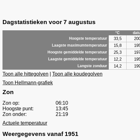
Dagstatistieken voor 7 augustus
°C
dat
33,5
20
Hoogste temperatuur
15,8
19
Laagste maximumtemperatuur
25,3
19
Hoogste gemiddelde temperatuur
12,2
19
Laagste gemiddelde temperatuur
14,2
19
Langste zonduur
Toon alle hittegolven
|
Toon alle koudegolven
Toon Hellmann-grafiek
Zon
Zon op:
06:10
Hoogste punt:
13:45
Zon onder:
21:19
Actuele temperatuur
Weergegevens vanaf 1951