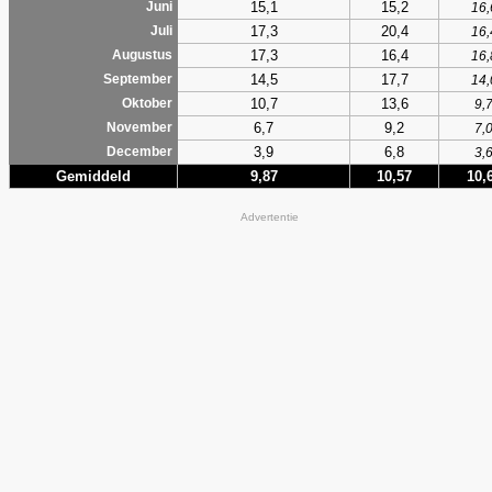
15,1
15,2
Juni
16,
17,3
20,4
Juli
16,
17,3
16,4
Augustus
16,
14,5
17,7
September
14,
10,7
13,6
Oktober
9,
6,7
9,2
November
7,
3,9
6,8
December
3,
Gemiddeld
9,87
10,57
10,
Advertentie