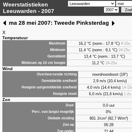
Weerstatistieken
Leeuwarden - 2007
ma 28 mei 2007: Tweede Pinksterdag
X
Temperatuur
16,2 °C (norm.: 17,8 °C)
9-10u
Maximum
11,4 °C (norm.: 9,1 °C)
24-25u
Minimum
13,4 °C (norm.: 13,7 °C)
Gemiddeld
11,2 °C
24-25u
Minimum op 10 cm hoogte
Wind
noordnoordoost (19°)
Overheersende richting
2,9 m/s (10,4 km/u)
Gemiddelde snelheid
4,0 m/s (14,4 km/u)
14-15
Hoogste uurgemiddelde snelheid
6,0 m/s (21,6 km/u)
1-2u
Hoogste stoot
Zon
0,0 uur
Duur
0%
Perc. van langst mogelijk
801 J/cm² (92,7 W/m²)
Globale straling
05:28
Zon op
21:44
Zon onder