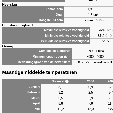
Neerslag
1,3 mm
Etmaalsom
1,8 uur
Duur
0,7 mm
14-15u
Hoogste uursom
Luchtvochtigheid
97%
1-2u
Maximale relatieve vochtigheid
81%
9-10
Minimale relatieve vochtigheid
91%
Gemiddelde relatieve vochtigheid
Overig
999,1 hPa
Gemiddelde luchtdruk
3900 - 4000m
Minimum opgetreden zicht
8 octa's (Geheel bewolk
Bedekkingsgraad van de bovenlucht
Maandgemiddelde temperaturen
Normaal
2006
200
3,1
0,9
6,
Januari
3,2
2,5
5,
Februari
5,5
2,9
7,
Maart
8,8
7,9
11,
April
12,2
13,3
Mei
12,