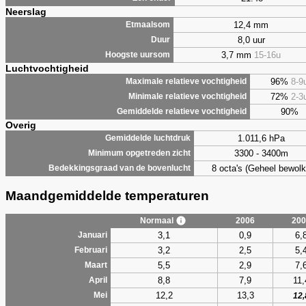
Neerslag
12,4 mm
Etmaalsom
8,0 uur
Duur
3,7 mm
15-16u
Hoogste uursom
Luchtvochtigheid
96%
8-9
Maximale relatieve vochtigheid
72%
2-3
Minimale relatieve vochtigheid
90%
Gemiddelde relatieve vochtigheid
Overig
1.011,6 hPa
Gemiddelde luchtdruk
3300 - 3400m
Minimum opgetreden zicht
8 octa's (Geheel bewolk
Bedekkingsgraad van de bovenlucht
Maandgemiddelde temperaturen
Normaal
2006
200
3,1
0,9
6,
Januari
3,2
2,5
5,
Februari
5,5
2,9
7,
Maart
8,8
7,9
11,
April
12,2
13,3
Mei
12,