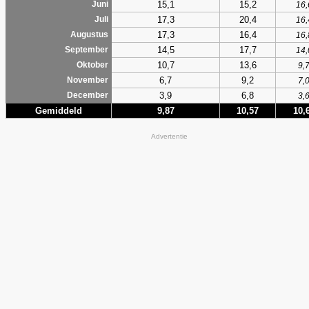
15,1
15,2
Juni
16,
17,3
20,4
Juli
16,
17,3
16,4
Augustus
16,
14,5
17,7
September
14,
10,7
13,6
Oktober
9,
6,7
9,2
November
7,
3,9
6,8
December
3,
Gemiddeld
9,87
10,57
10,
Advertentie