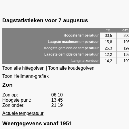
Dagstatistieken voor 7 augustus
°C
dat
33,5
20
Hoogste temperatuur
15,8
19
Laagste maximumtemperatuur
25,3
19
Hoogste gemiddelde temperatuur
12,2
19
Laagste gemiddelde temperatuur
14,2
19
Langste zonduur
Toon alle hittegolven
|
Toon alle koudegolven
Toon Hellmann-grafiek
Zon
Zon op:
06:10
Hoogste punt:
13:45
Zon onder:
21:19
Actuele temperatuur
Weergegevens vanaf 1951