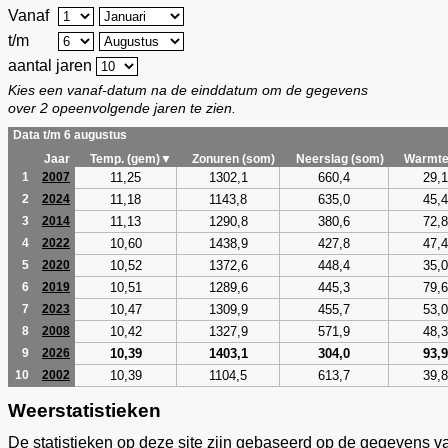
Vanaf
t/m
aantal jaren
Kies een vanaf-datum na de einddatum om de gegevens
over 2 opeenvolgende jaren te zien.
Data t/m 6 augustus
Jaar
Temp. (gem)▼
Zonuren (som)
Neerslag (som)
Warmte
11,25
1302,1
660,4
29,1
1
2007
11,18
1143,8
635,0
45,4
2
2024
11,13
1290,8
380,6
72,8
3
2014
10,60
1438,9
427,8
47,4
4
2022
10,52
1372,6
448,4
35,0
5
2020
10,51
1289,6
445,3
79,6
6
2019
10,47
1309,9
455,7
53,0
7
2023
10,42
1327,9
571,9
48,3
8
2008
10,39
1403,1
304,0
93,9
9
2026
10,39
1104,5
613,7
39,8
10
2002
Weerstatistieken
De statistieken op deze site zijn gebaseerd op de gegevens v