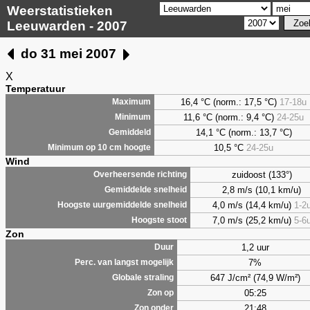
Weerstatistieken
Leeuwarden - 2007
do 31 mei 2007
X
Temperatuur
16,4 °C (norm.: 17,5 °C)
17-18u
Maximum
11,6 °C (norm.: 9,4 °C)
24-25u
Minimum
14,1 °C (norm.: 13,7 °C)
Gemiddeld
10,5 °C
24-25u
Minimum op 10 cm hoogte
Wind
zuidoost (133°)
Overheersende richting
2,8 m/s (10,1 km/u)
Gemiddelde snelheid
4,0 m/s (14,4 km/u)
1-2
Hoogste uurgemiddelde snelheid
7,0 m/s (25,2 km/u)
5-6
Hoogste stoot
Zon
1,2 uur
Duur
7%
Perc. van langst mogelijk
647 J/cm² (74,9 W/m²)
Globale straling
05:25
Zon op
21:48
Zon onder