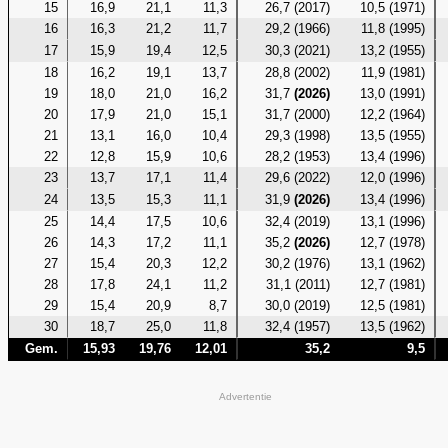
15
16,9
21,1
11,3
26,7 (2017)
10,5 (1971)
16
16,3
21,2
11,7
29,2 (1966)
11,8 (1995)
17
15,9
19,4
12,5
30,3 (2021)
13,2 (1955)
18
16,2
19,1
13,7
28,8 (2002)
11,9 (1981)
19
18,0
21,0
16,2
31,7
(2026)
13,0 (1991)
20
17,9
21,0
15,1
31,7 (2000)
12,2 (1964)
21
13,1
16,0
10,4
29,3 (1998)
13,5 (1955)
22
12,8
15,9
10,6
28,2 (1953)
13,4 (1996)
23
13,7
17,1
11,4
29,6 (2022)
12,0 (1996)
24
13,5
15,3
11,1
31,9
(2026)
13,4 (1996)
25
14,4
17,5
10,6
32,4 (2019)
13,1 (1996)
26
14,3
17,2
11,1
35,2
(2026)
12,7 (1978)
27
15,4
20,3
12,2
30,2 (1976)
13,1 (1962)
28
17,8
24,1
11,2
31,1 (2011)
12,7 (1981)
29
15,4
20,9
8,7
30,0 (2019)
12,5 (1981)
30
18,7
25,0
11,8
32,4 (1957)
13,5 (1962)
Gem.
15,93
19,76
12,01
35,2
9,5
Advertentie