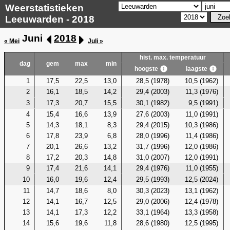
Weerstatistieken
Leeuwarden - 2018
Juni
2018
« Mei
Juli »
hist. max. temperatuur
dag
gem
max
min
hoogste
laagste
1
17,5
22,5
13,0
28,5 (1978)
10,5 (1962)
2
16,1
18,5
14,2
29,4 (2003)
11,3 (1976)
3
17,3
20,7
15,5
30,1 (1982)
9,5 (1991)
4
15,4
16,6
13,9
27,6 (2003)
11,0 (1991)
5
14,3
18,1
8,3
29,4 (2015)
10,3 (1986)
6
17,8
23,9
6,8
28,0 (1996)
11,4 (1986)
7
20,1
26,6
13,2
31,7 (1996)
12,0 (1986)
8
17,2
20,3
14,8
31,0 (2007)
12,0 (1991)
9
17,4
21,6
14,1
29,4 (1976)
11,0 (1955)
10
16,0
19,6
12,4
29,5 (1993)
12,5 (2024)
11
14,7
18,6
8,0
30,3 (2023)
13,1 (1962)
12
14,1
16,7
12,5
29,0 (2006)
12,4 (1978)
13
14,1
17,3
12,2
33,1 (1964)
13,3 (1958)
14
15,6
19,6
11,8
28,6 (1980)
12,5 (1995)