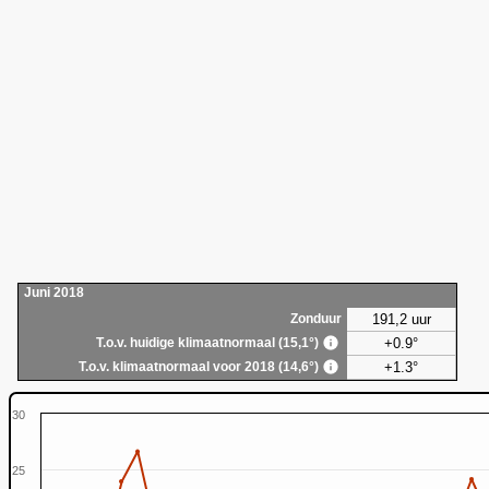
Juni 2018
191,2 uur
Zonduur
+0.9°
T.o.v. huidige klimaatnormaal (15,1°)
+1.3°
T.o.v. klimaatnormaal voor 2018 (14,6°)
30
25