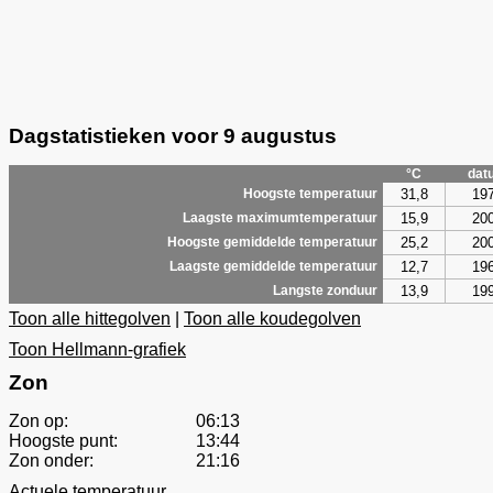
Dagstatistieken voor 9 augustus
°C
dat
31,8
19
Hoogste temperatuur
15,9
20
Laagste maximumtemperatuur
25,2
20
Hoogste gemiddelde temperatuur
12,7
19
Laagste gemiddelde temperatuur
13,9
19
Langste zonduur
Toon alle hittegolven
|
Toon alle koudegolven
Toon Hellmann-grafiek
Zon
Zon op:
06:13
Hoogste punt:
13:44
Zon onder:
21:16
Actuele temperatuur