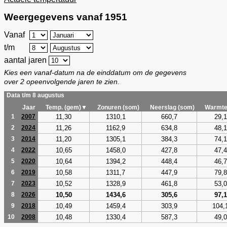
Weergegevens vanaf 1951
Vanaf
t/m
aantal jaren
Kies een vanaf-datum na de einddatum om de gegevens
over 2 opeenvolgende jaren te zien.
Data t/m 8 augustus
Jaar
Temp. (gem)▼
Zonuren (som)
Neerslag (som)
Warmte
11,30
1310,1
660,7
29,1
1
2007
11,26
1162,9
634,8
48,1
2
2024
11,20
1305,1
384,3
74,1
3
2014
10,65
1458,0
427,8
47,4
4
2022
10,64
1394,2
448,4
46,7
5
2020
10,58
1311,7
447,9
79,8
6
2019
10,52
1328,9
461,8
53,0
7
2023
10,50
1434,6
305,6
97,1
8
2026
10,49
1459,4
303,9
104,
9
2018
10,48
1330,4
587,3
49,0
10
2008