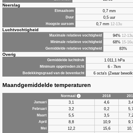
Neerslag
0,7 mm
Etmaalsom
0,5 uur
Duur
0,7 mm
12-13u
Hoogste uursom
Luchtvochtigheid
94%
12-13
Maximale relatieve vochtigheid
68%
15-16
Minimale relatieve vochtigheid
83%
Gemiddelde relatieve vochtigheid
Overig
1.011,1 hPa
Gemiddelde luchtdruk
6 - 7km
Minimum opgetreden zicht
6 octa's (Zwaar bewolk
Bedekkingsgraad van de bovenlucht
Maandgemiddelde temperaturen
Normaal
2018
201
3,1
4,6
3,
Januari
3,2
0,2
5,
Februari
5,5
3,5
7,
Maart
8,8
10,9
9,
April
12,2
15,6
10,
Mei