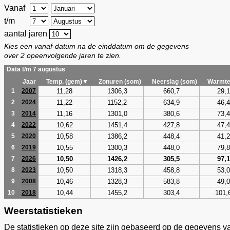
Vanaf
t/m
aantal jaren
Kies een vanaf-datum na de einddatum om de gegevens
over 2 opeenvolgende jaren te zien.
Data t/m 7 augustus
Jaar
Temp. (gem)▼
Zonuren (som)
Neerslag (som)
Warmte
11,28
1306,3
660,7
29,1
1
2007
11,22
1152,2
634,9
46,4
2
2024
11,16
1301,0
380,6
73,4
3
2014
10,62
1451,4
427,8
47,4
4
2022
10,58
1386,2
448,4
41,2
5
2020
10,55
1300,3
448,0
79,8
6
2019
10,50
1426,2
305,5
97,1
7
2026
10,50
1318,3
458,8
53,0
8
2023
10,46
1328,3
583,8
49,0
9
2008
10,44
1455,2
303,4
101,
10
2018
Weerstatistieken
De statistieken op deze site zijn gebaseerd op de gegevens v