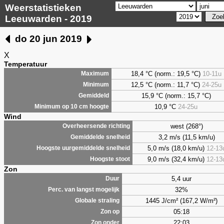
Weerstatistieken
Leeuwarden - 2019
do 20 jun 2019
X
Temperatuur
18,4 °C (norm.: 19,5 °C)
10-11u
Maximum
12,5 °C (norm.: 11,7 °C)
24-25u
Minimum
15,9 °C (norm.: 15,7 °C)
Gemiddeld
10,9 °C
24-25u
Minimum op 10 cm hoogte
Wind
west (268°)
Overheersende richting
3,2 m/s (11,5 km/u)
Gemiddelde snelheid
5,0 m/s (18,0 km/u)
12-13
Hoogste uurgemiddelde snelheid
9,0 m/s (32,4 km/u)
12-13
Hoogste stoot
Zon
5,4 uur
Duur
32%
Perc. van langst mogelijk
1445 J/cm² (167,2 W/m²)
Globale straling
05:18
Zon op
22:03
Zon onder