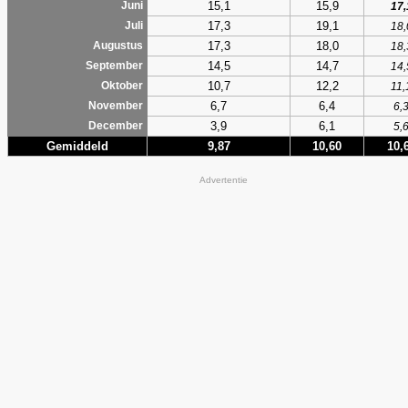
15,1
15,9
Juni
17,
17,3
19,1
Juli
18,
17,3
18,0
Augustus
18,
14,5
14,7
September
14,
10,7
12,2
Oktober
11,
6,7
6,4
November
6,
3,9
6,1
December
5,
Gemiddeld
9,87
10,60
10,
Advertentie