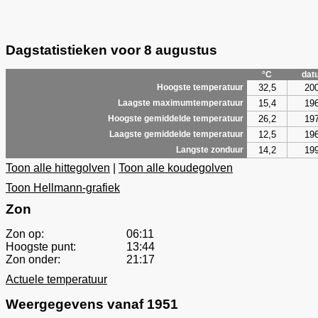
Dagstatistieken voor 8 augustus
°C
dat
32,5
20
Hoogste temperatuur
15,4
19
Laagste maximumtemperatuur
26,2
19
Hoogste gemiddelde temperatuur
12,5
19
Laagste gemiddelde temperatuur
14,2
19
Langste zonduur
Toon alle hittegolven
|
Toon alle koudegolven
Toon Hellmann-grafiek
Zon
Zon op:
06:11
Hoogste punt:
13:44
Zon onder:
21:17
Actuele temperatuur
Weergegevens vanaf 1951