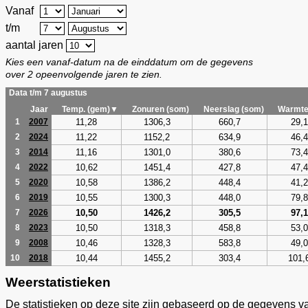
Vanaf
t/m
aantal jaren
Kies een vanaf-datum na de einddatum om de gegevens
over 2 opeenvolgende jaren te zien.
Data t/m 7 augustus
Jaar
Temp. (gem)▼
Zonuren (som)
Neerslag (som)
Warmte
11,28
1306,3
660,7
29,1
1
2007
11,22
1152,2
634,9
46,4
2
2024
11,16
1301,0
380,6
73,4
3
2014
10,62
1451,4
427,8
47,4
4
2022
10,58
1386,2
448,4
41,2
5
2020
10,55
1300,3
448,0
79,8
6
2019
10,50
1426,2
305,5
97,1
7
2026
10,50
1318,3
458,8
53,0
8
2023
10,46
1328,3
583,8
49,0
9
2008
10,44
1455,2
303,4
101,
10
2018
Weerstatistieken
De statistieken op deze site zijn gebaseerd op de gegevens v