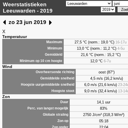
Weerstatistieken
Leeuwarden - 2019
zo 23 jun 2019
X
Temperatuur
27,5 °C (norm.: 19,0 °C)
16-17u
Maximum
13,0 °C (norm.: 11,2 °C)
4-5u
Minimum
21,6 °C (norm.: 15,2 °C)
Gemiddeld
12,0 °C
6-7u
Minimum op 10 cm hoogte
Wind
oost (87°)
Overheersende richting
4,5 m/s (16,2 km/u)
Gemiddelde snelheid
6,0 m/s (21,6 km/u)
23-24
Hoogste uurgemiddelde snelheid
9,0 m/s (32,4 km/u)
13-14
Hoogste stoot
Zon
14,1 uur
Duur
83%
Perc. van langst mogelijk
2750 J/cm² (318,3 W/m²)
Globale straling
05:18
Zon op
22:04
Zon onder