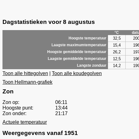
Dagstatistieken voor 8 augustus
°C
dat
32,5
20
Hoogste temperatuur
15,4
19
Laagste maximumtemperatuur
26,2
19
Hoogste gemiddelde temperatuur
12,5
19
Laagste gemiddelde temperatuur
14,2
19
Langste zonduur
Toon alle hittegolven
|
Toon alle koudegolven
Toon Hellmann-grafiek
Zon
Zon op:
06:11
Hoogste punt:
13:44
Zon onder:
21:17
Actuele temperatuur
Weergegevens vanaf 1951