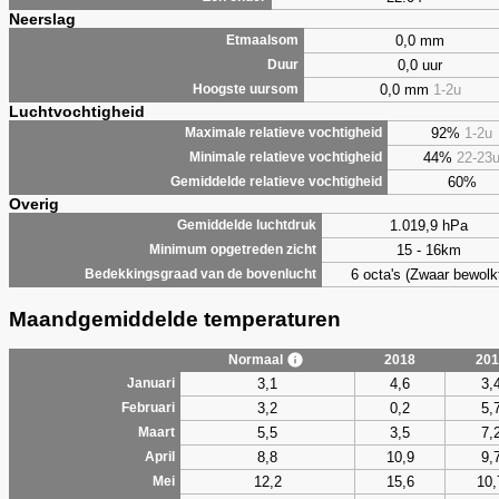
Neerslag
0,0 mm
Etmaalsom
0,0 uur
Duur
0,0 mm
1-2u
Hoogste uursom
Luchtvochtigheid
92%
1-2u
Maximale relatieve vochtigheid
44%
22-23
Minimale relatieve vochtigheid
60%
Gemiddelde relatieve vochtigheid
Overig
1.019,9 hPa
Gemiddelde luchtdruk
15 - 16km
Minimum opgetreden zicht
6 octa's (Zwaar bewolk
Bedekkingsgraad van de bovenlucht
Maandgemiddelde temperaturen
Normaal
2018
201
3,1
4,6
3,
Januari
3,2
0,2
5,
Februari
5,5
3,5
7,
Maart
8,8
10,9
9,
April
12,2
15,6
10,
Mei