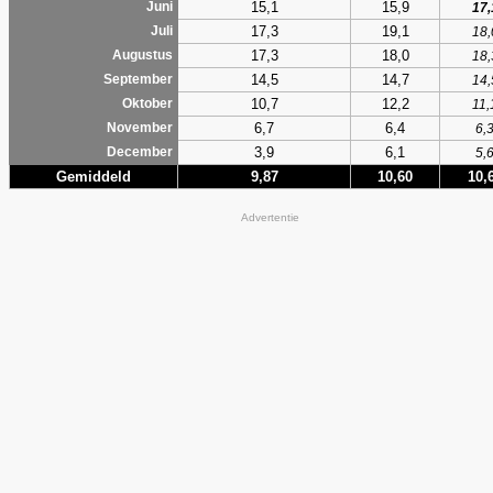
15,1
15,9
Juni
17,
17,3
19,1
Juli
18,
17,3
18,0
Augustus
18,
14,5
14,7
September
14,
10,7
12,2
Oktober
11,
6,7
6,4
November
6,
3,9
6,1
December
5,
Gemiddeld
9,87
10,60
10,
Advertentie