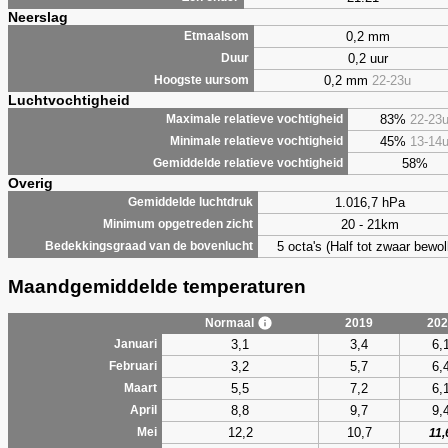
Neerslag
0,2 mm
Etmaalsom
0,2 uur
Duur
0,2 mm
22-23u
Hoogste uursom
Luchtvochtigheid
83%
22-23
Maximale relatieve vochtigheid
45%
13-14
Minimale relatieve vochtigheid
58%
Gemiddelde relatieve vochtigheid
Overig
1.016,7 hPa
Gemiddelde luchtdruk
20 - 21km
Minimum opgetreden zicht
5 octa's (Half tot zwaar bewol
Bedekkingsgraad van de bovenlucht
Maandgemiddelde temperaturen
Normaal
2019
202
3,1
3,4
6,
Januari
3,2
5,7
6,
Februari
5,5
7,2
6,
Maart
8,8
9,7
9,
April
12,2
10,7
Mei
11,