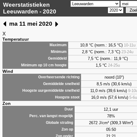
Weerstatistieken
Leeuwarden - 2020
ma 11 mei 2020
X
Temperatuur
10,8 °C (norm.: 16,5 °C)
10-11u
Maximum
2,8
°C (norm.: 7,3 °C)
23-24u
Minimum
7,5
°C (norm.: 11,9 °C)
Gemiddeld
1,5
°C
24-25u
Minimum op 10 cm hoogte
Wind
noord (10°)
Overheersende richting
8,5 m/s (30,6 km/u)
Gemiddelde snelheid
11,0 m/s (39,6 km/u)
9-10
Hoogste uurgemiddelde snelheid
16,0 m/s (57,6 km/u)
5-6u
Hoogste stoot
Zon
12,1 uur
Duur
78%
Perc. van langst mogelijk
2672 J/cm² (309,3 W/m²)
Globale straling
05:50
Zon op
21:21
Zon onder