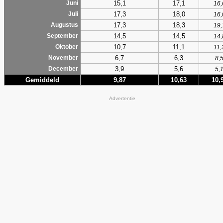
15,1
17,1
Juni
16,
17,3
18,0
Juli
16,
17,3
18,3
Augustus
19,
14,5
14,5
September
14,
10,7
11,1
Oktober
11,
6,7
6,3
November
8,
3,9
5,6
December
5,
Gemiddeld
9,87
10,63
10,
Advertentie