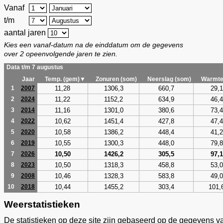
Vanaf
t/m
aantal jaren
Kies een vanaf-datum na de einddatum om de gegevens
over 2 opeenvolgende jaren te zien.
Data t/m 7 augustus
Jaar
Temp. (gem)▼
Zonuren (som)
Neerslag (som)
Warmte
11,28
1306,3
660,7
29,1
1
2007
11,22
1152,2
634,9
46,4
2
2024
11,16
1301,0
380,6
73,4
3
2014
10,62
1451,4
427,8
47,4
4
2022
10,58
1386,2
448,4
41,2
5
2020
10,55
1300,3
448,0
79,8
6
2019
10,50
1426,2
305,5
97,1
7
2026
10,50
1318,3
458,8
53,0
8
2023
10,46
1328,3
583,8
49,0
9
2008
10,44
1455,2
303,4
101,
10
2018
Weerstatistieken
De statistieken op deze site zijn gebaseerd op de gegevens v