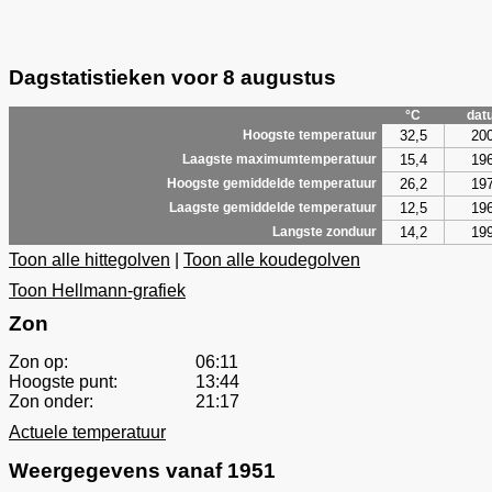
Dagstatistieken voor 8 augustus
°C
dat
32,5
20
Hoogste temperatuur
15,4
19
Laagste maximumtemperatuur
26,2
19
Hoogste gemiddelde temperatuur
12,5
19
Laagste gemiddelde temperatuur
14,2
19
Langste zonduur
Toon alle hittegolven
|
Toon alle koudegolven
Toon Hellmann-grafiek
Zon
Zon op:
06:11
Hoogste punt:
13:44
Zon onder:
21:17
Actuele temperatuur
Weergegevens vanaf 1951