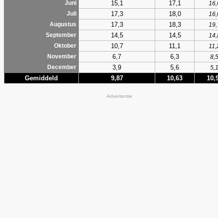
15,1
17,1
Juni
16,
17,3
18,0
Juli
16,
17,3
18,3
Augustus
19,
14,5
14,5
September
14,
10,7
11,1
Oktober
11,
6,7
6,3
November
8,
3,9
5,6
December
5,
Gemiddeld
9,87
10,63
10,
Advertentie