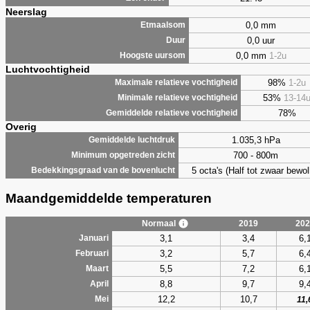
Neerslag
0,0 mm
Etmaalsom
0,0 uur
Duur
0,0 mm
1-2u
Hoogste uursom
Luchtvochtigheid
98%
1-2u
Maximale relatieve vochtigheid
53%
13-14
Minimale relatieve vochtigheid
78%
Gemiddelde relatieve vochtigheid
Overig
1.035,3 hPa
Gemiddelde luchtdruk
700 - 800m
Minimum opgetreden zicht
5 octa's (Half tot zwaar bewol
Bedekkingsgraad van de bovenlucht
Maandgemiddelde temperaturen
Normaal
2019
202
3,1
3,4
6,
Januari
3,2
5,7
6,
Februari
5,5
7,2
6,
Maart
8,8
9,7
9,
April
12,2
10,7
Mei
11,