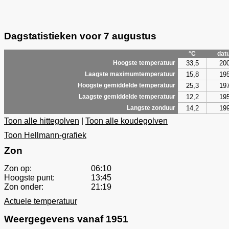
Dagstatistieken voor 7 augustus
°C
dat
33,5
20
Hoogste temperatuur
15,8
19
Laagste maximumtemperatuur
25,3
19
Hoogste gemiddelde temperatuur
12,2
19
Laagste gemiddelde temperatuur
14,2
19
Langste zonduur
Toon alle hittegolven
|
Toon alle koudegolven
Toon Hellmann-grafiek
Zon
Zon op:
06:10
Hoogste punt:
13:45
Zon onder:
21:19
Actuele temperatuur
Weergegevens vanaf 1951