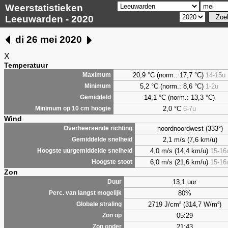
Weerstatistieken
Leeuwarden - 2020
di 26 mei 2020
X
Temperatuur
20,9 °C (norm.: 17,7 °C)
14-15u
Maximum
5,2
°C (norm.: 8,6 °C)
1-2u
Minimum
14,1 °C (norm.: 13,3 °C)
Gemiddeld
2,0
°C
6-7u
Minimum op 10 cm hoogte
Wind
noordnoordwest (333°)
Overheersende richting
2,1 m/s (7,6 km/u)
Gemiddelde snelheid
4,0 m/s (14,4 km/u)
15-16
Hoogste uurgemiddelde snelheid
6,0 m/s (21,6 km/u)
15-16
Hoogste stoot
Zon
13,1 uur
Duur
80%
Perc. van langst mogelijk
2719 J/cm² (314,7 W/m²)
Globale straling
05:29
Zon op
21:43
Zon onder