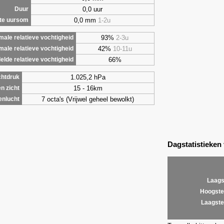
0,0 uur
Duur
0,0 mm
1-2u
te uursom
93%
2-3u
ale relatieve vochtigheid
42%
10-11u
male relatieve vochtigheid
66%
lde relatieve vochtigheid
1.025,2 hPa
chtdruk
15 - 16km
n zicht
7 octa's (Vrijwel geheel bewolkt)
enlucht
Dagstatistieken
Laags
Hoogste
Laagste