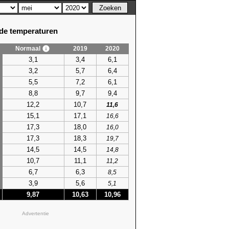
e temperaturen
Normaal
2019
2020
3,1
3,4
6,1
3,2
5,7
6,4
5,5
7,2
6,1
8,8
9,7
9,4
12,2
10,7
11,6
15,1
17,1
16,6
17,3
18,0
16,0
17,3
18,3
19,7
14,5
14,5
14,8
10,7
11,1
11,2
6,7
6,3
8,5
3,9
5,6
5,1
9,87
10,63
10,96
Advertentie