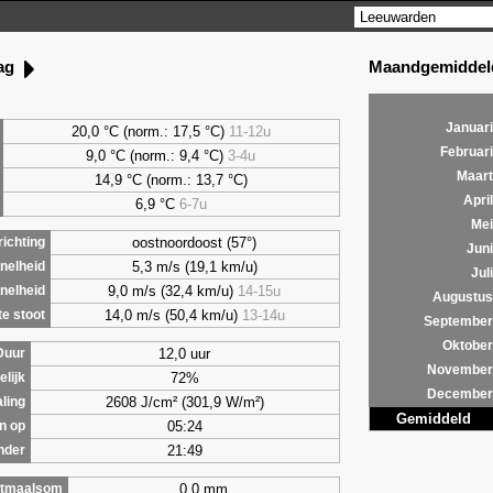
Maandgemiddeld
dag
Januari
20,0 °C (norm.: 17,5 °C)
11-12u
Februari
9,0
°C (norm.: 9,4 °C)
3-4u
Maart
14,9 °C (norm.: 13,7 °C)
April
6,9
°C
6-7u
Mei
oostnoordoost (57°)
ichting
Juni
5,3 m/s (19,1 km/u)
nelheid
Juli
9,0 m/s (32,4 km/u)
14-15u
nelheid
Augustus
14,0 m/s (50,4 km/u)
13-14u
e stoot
September
Oktober
12,0 uur
Duur
November
72%
lijk
December
2608 J/cm² (301,9 W/m²)
aling
Gemiddeld
05:24
n op
21:49
nder
0,0 mm
tmaalsom