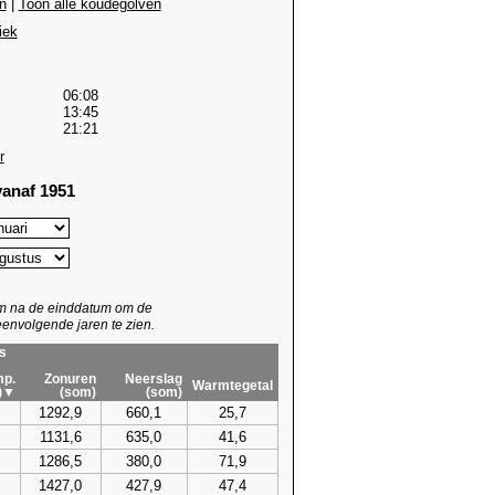
n
|
Toon alle koudegolven
iek
06:08
13:45
21:21
r
anaf 1951
um na de einddatum om de
envolgende jaren te zien.
s
p.
Zonuren
Neerslag
Warmtegetal
)▼
(som)
(som)
1292,9
660,1
25,7
1131,6
635,0
41,6
1286,5
380,0
71,9
1427,0
427,9
47,4