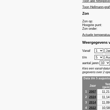
Toon alle hittegolve
Toon Hellmann-graf
Zon
Zon op:
Hoogste punt:
Zon onder:
Actuele temperatuu
Weergegevens v
Vanaf
t/m
aantal jaren
Kies een vanaf-dat
gegevens over 2 ope
Data t/m 5 augustu
Tem
Jaar
(gem
11,21
1
2007
11,14
2
2024
11,09
3
2014
10,58
4
2022