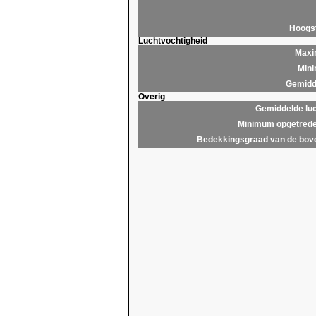
Hoogs
Luchtvochtigheid
Maxim
Mini
Gemidde
Overig
Gemiddelde lu
Minimum opgetrede
Bedekkingsgraad van de bov