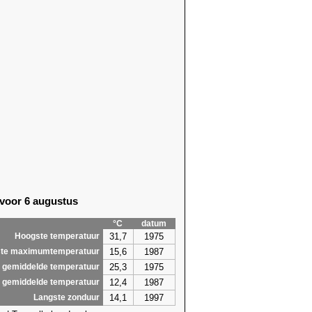
 voor 6 augustus
°C
datum
31,7
1975
Hoogste temperatuur
15,6
1987
te maximumtemperatuur
25,3
1975
 gemiddelde temperatuur
12,4
1987
 gemiddelde temperatuur
14,1
1997
Langste zonduur