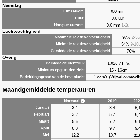
Neerslag
0,0 mm
Etmaalsom
0,0 uur
Duur
0,0 mm
1-2u
Hoogste uursom
Luchtvochtigheid
97%
2-3u
Maximale relatieve vochtigheid
54%
9-10
Minimale relatieve vochtigheid
76%
Gemiddelde relatieve vochtigheid
Overig
1.026,7 hPa
Gemiddelde luchtdruk
15 - 16km
Minimum opgetreden zicht
1 octa's (Vrijwel onbewolk
Bedekkingsgraad van de bovenlucht
Maandgemiddelde temperaturen
Normaal
2019
202
3,1
3,4
6,
Januari
3,2
5,7
6,
Februari
5,5
7,2
6,
Maart
8,8
9,7
9,
April
12,2
10,7
Mei
11,