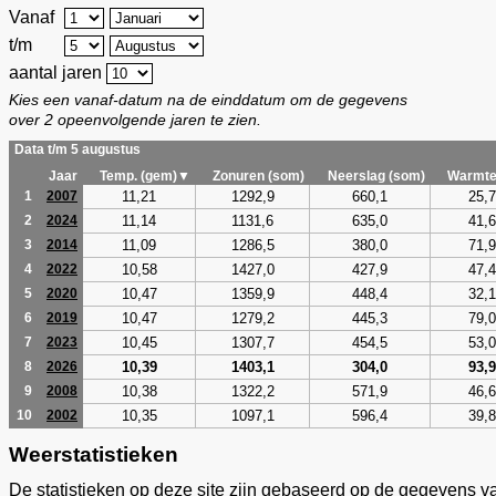
Vanaf
t/m
aantal jaren
Kies een vanaf-datum na de einddatum om de gegevens
over 2 opeenvolgende jaren te zien.
Data t/m 5 augustus
Jaar
Temp. (gem)▼
Zonuren (som)
Neerslag (som)
Warmte
11,21
1292,9
660,1
25,7
1
2007
11,14
1131,6
635,0
41,6
2
2024
11,09
1286,5
380,0
71,9
3
2014
10,58
1427,0
427,9
47,4
4
2022
10,47
1359,9
448,4
32,1
5
2020
10,47
1279,2
445,3
79,0
6
2019
10,45
1307,7
454,5
53,0
7
2023
10,39
1403,1
304,0
93,9
8
2026
10,38
1322,2
571,9
46,6
9
2008
10,35
1097,1
596,4
39,8
10
2002
Weerstatistieken
De statistieken op deze site zijn gebaseerd op de gegevens v