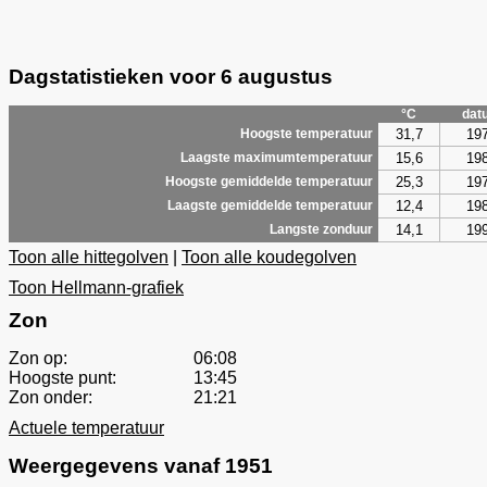
Dagstatistieken voor 6 augustus
°C
dat
31,7
19
Hoogste temperatuur
15,6
19
Laagste maximumtemperatuur
25,3
19
Hoogste gemiddelde temperatuur
12,4
19
Laagste gemiddelde temperatuur
14,1
19
Langste zonduur
Toon alle hittegolven
|
Toon alle koudegolven
Toon Hellmann-grafiek
Zon
Zon op:
06:08
Hoogste punt:
13:45
Zon onder:
21:21
Actuele temperatuur
Weergegevens vanaf 1951