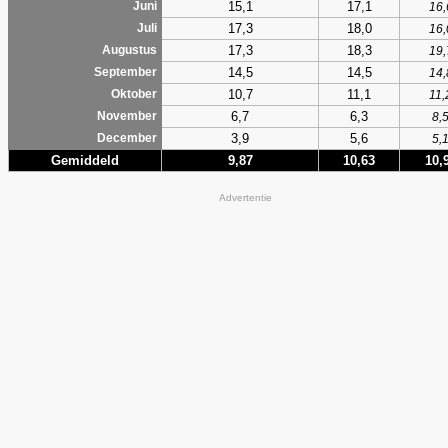
15,1
17,1
Juni
16,
17,3
18,0
Juli
16,
17,3
18,3
Augustus
19,
14,5
14,5
September
14,
10,7
11,1
Oktober
11,
6,7
6,3
November
8,
3,9
5,6
December
5,
Gemiddeld
9,87
10,63
10,
Advertentie