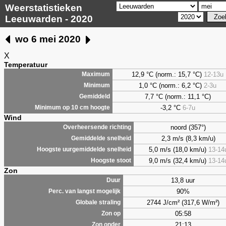
Weerstatistieken
Leeuwarden - 2020
wo 6 mei 2020
X
Temperatuur
12,9 °C (norm.: 15,7 °C)
12-13u
Maximum
1,0
°C (norm.: 6,2 °C)
2-3u
Minimum
7,7
°C (norm.: 11,1 °C)
Gemiddeld
-3,2 °C
6-7u
Minimum op 10 cm hoogte
Wind
noord (357°)
Overheersende richting
2,3 m/s (8,3 km/u)
Gemiddelde snelheid
5,0 m/s (18,0 km/u)
13-14
Hoogste uurgemiddelde snelheid
9,0 m/s (32,4 km/u)
13-14
Hoogste stoot
Zon
13,8 uur
Duur
90%
Perc. van langst mogelijk
2744 J/cm² (317,6 W/m²)
Globale straling
05:58
Zon op
21:13
Zon onder