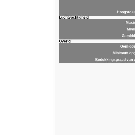
Hoogste 
Luchtvochtigheid
Maxim
Mini
Gemidde
Overig
Gemidde
Minimum opg
Bedekkingsgraad van 