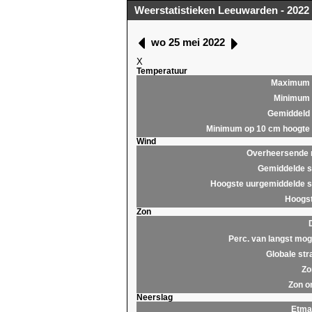
Weerstatistieken Leeuwarden - 2022
wo 25 mei 2022
X
Temperatuur
Maximum
Minimum
Gemiddeld
Minimum op 10 cm hoogte
Wind
Overheersende r
Gemiddelde s
Hoogste uurgemiddelde s
Hoogst
Zon
Perc. van langst moge
Globale str
Zo
Zon o
Neerslag
Etma