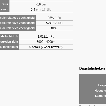
0,6 uur
Duur
0,4 mm
17-18u
uursom
95%
1-2u
ale relatieve vochtigheid
57%
12-13u
male relatieve vochtigheid
81%
lde relatieve vochtigheid
1.012,1 hPa
lde luchtdruk
3900 - 4000m
etreden zicht
6 octa's (Zwaar bewolkt)
de bovenlucht
Dagstatistieken
Laags
Hoogste
Laagste