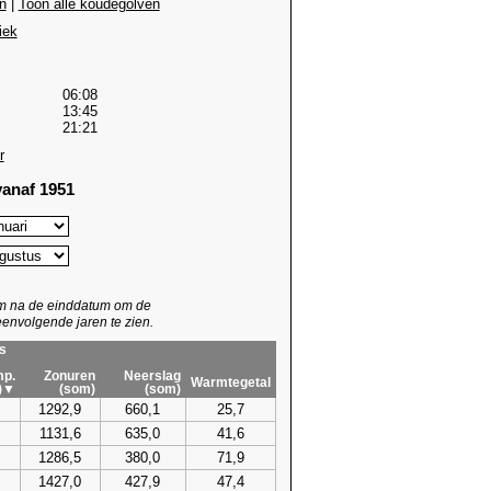
n
|
Toon alle koudegolven
iek
06:08
13:45
21:21
r
anaf 1951
um na de einddatum om de
envolgende jaren te zien.
s
p.
Zonuren
Neerslag
Warmtegetal
)▼
(som)
(som)
1292,9
660,1
25,7
1131,6
635,0
41,6
1286,5
380,0
71,9
1427,0
427,9
47,4