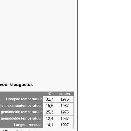
 voor 6 augustus
°C
datum
31,7
1975
Hoogste temperatuur
15,6
1987
te maximumtemperatuur
25,3
1975
 gemiddelde temperatuur
12,4
1987
 gemiddelde temperatuur
14,1
1997
Langste zonduur