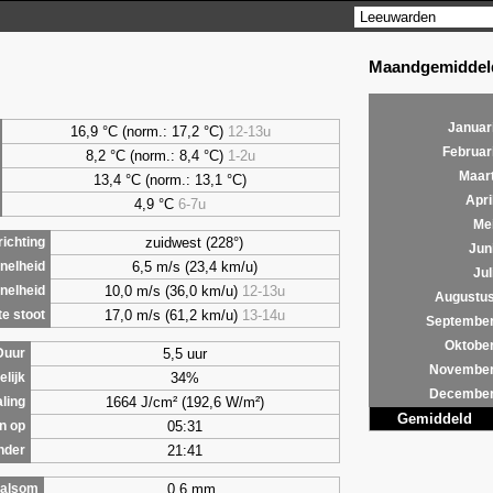
Maandgemiddeld
Januar
16,9 °C (norm.: 17,2 °C)
12-13u
Februar
8,2
°C (norm.: 8,4 °C)
1-2u
Maar
13,4 °C (norm.: 13,1 °C)
Apri
4,9
°C
6-7u
Me
zuidwest (228°)
ichting
Jun
6,5 m/s (23,4 km/u)
nelheid
Jul
10,0 m/s (36,0 km/u)
12-13u
nelheid
Augustu
17,0 m/s (61,2 km/u)
13-14u
e stoot
Septembe
Oktobe
5,5 uur
Duur
Novembe
34%
lijk
Decembe
1664 J/cm² (192,6 W/m²)
aling
Gemiddeld
05:31
n op
21:41
nder
0,6 mm
alsom