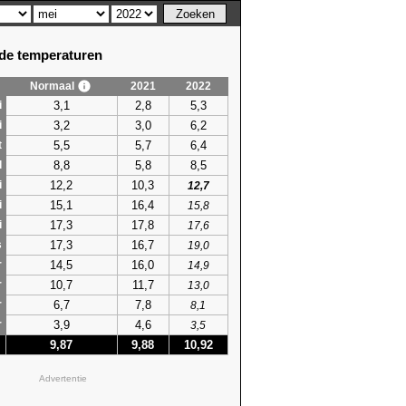
e temperaturen
Normaal
2021
2022
3,1
2,8
5,3
i
3,2
3,0
6,2
i
5,5
5,7
6,4
t
8,8
5,8
8,5
l
12,2
10,3
i
12,7
15,1
16,4
i
15,8
17,3
17,8
i
17,6
17,3
16,7
s
19,0
14,5
16,0
r
14,9
10,7
11,7
r
13,0
6,7
7,8
r
8,1
3,9
4,6
r
3,5
9,87
9,88
10,92
Advertentie