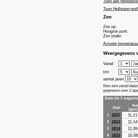
Toon alle hittegolve
Toon Hellmann-graf
Zon
Zon op:
Hoogste punt:
Zon onder:
Actuele temperatuu
Weergegevens v
Vanaf
t/m
aantal jaren
Kies een vanaf-dat
gegevens over 2 ope
Data t/m 5 augustu
Tem
Jaar
(gem
11,21
1
2007
11,14
2
2024
11,09
3
2014
10,58
4
2022