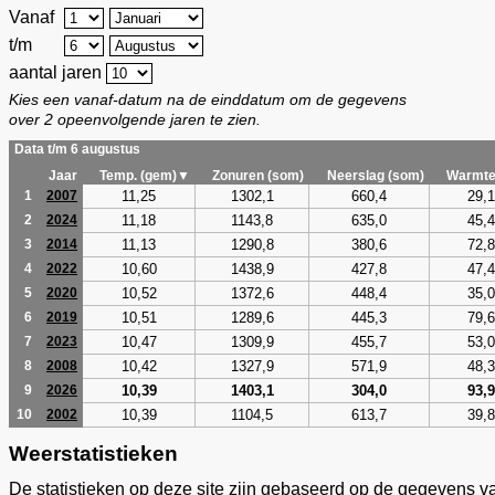
Vanaf
t/m
aantal jaren
Kies een vanaf-datum na de einddatum om de gegevens
over 2 opeenvolgende jaren te zien.
Data t/m 6 augustus
Jaar
Temp. (gem)▼
Zonuren (som)
Neerslag (som)
Warmte
11,25
1302,1
660,4
29,1
1
2007
11,18
1143,8
635,0
45,4
2
2024
11,13
1290,8
380,6
72,8
3
2014
10,60
1438,9
427,8
47,4
4
2022
10,52
1372,6
448,4
35,0
5
2020
10,51
1289,6
445,3
79,6
6
2019
10,47
1309,9
455,7
53,0
7
2023
10,42
1327,9
571,9
48,3
8
2008
10,39
1403,1
304,0
93,9
9
2026
10,39
1104,5
613,7
39,8
10
2002
Weerstatistieken
De statistieken op deze site zijn gebaseerd op de gegevens v