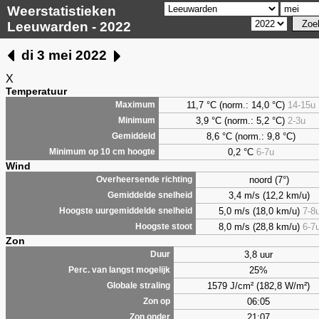
Weerstatistieken
Leeuwarden - 2022
di 3 mei 2022
X
Temperatuur
11,7 °C (norm.: 14,0 °C)
14-15u
Maximum
3,9
°C (norm.: 5,2 °C)
2-3u
Minimum
8,6
°C (norm.: 9,8 °C)
Gemiddeld
0,2
°C
6-7u
Minimum op 10 cm hoogte
Wind
noord (7°)
Overheersende richting
3,4 m/s (12,2 km/u)
Gemiddelde snelheid
5,0 m/s (18,0 km/u)
7-8
Hoogste uurgemiddelde snelheid
8,0 m/s (28,8 km/u)
6-7
Hoogste stoot
Zon
3,8 uur
Duur
25%
Perc. van langst mogelijk
1579 J/cm² (182,8 W/m²)
Globale straling
06:05
Zon op
21:07
Zon onder