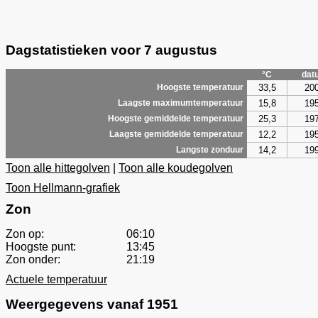
Dagstatistieken voor 7 augustus
°C
dat
33,5
20
Hoogste temperatuur
15,8
19
Laagste maximumtemperatuur
25,3
19
Hoogste gemiddelde temperatuur
12,2
19
Laagste gemiddelde temperatuur
14,2
19
Langste zonduur
Toon alle hittegolven
|
Toon alle koudegolven
Toon Hellmann-grafiek
Zon
Zon op:
06:10
Hoogste punt:
13:45
Zon onder:
21:19
Actuele temperatuur
Weergegevens vanaf 1951