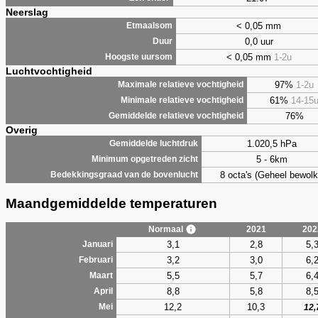
Neerslag
< 0,05 mm
Etmaalsom
0,0 uur
Duur
< 0,05 mm
1-2u
Hoogste uursom
Luchtvochtigheid
97%
1-2u
Maximale relatieve vochtigheid
61%
14-15
Minimale relatieve vochtigheid
76%
Gemiddelde relatieve vochtigheid
Overig
1.020,5 hPa
Gemiddelde luchtdruk
5 - 6km
Minimum opgetreden zicht
8 octa's (Geheel bewolk
Bedekkingsgraad van de bovenlucht
Maandgemiddelde temperaturen
Normaal
2021
202
3,1
2,8
5,
Januari
3,2
3,0
6,
Februari
5,5
5,7
6,
Maart
8,8
5,8
8,
April
12,2
10,3
Mei
12,