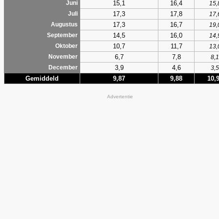
15,1
16,4
Juni
15,
17,3
17,8
Juli
17,
17,3
16,7
Augustus
19,
14,5
16,0
September
14,
10,7
11,7
Oktober
13,
6,7
7,8
November
8,1
3,9
4,6
December
3,5
Gemiddeld
9,87
9,88
10,
Advertentie