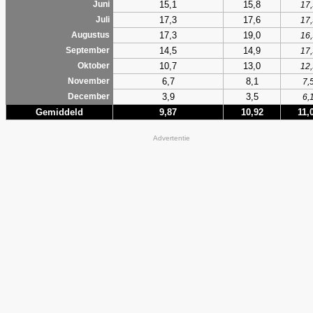
15,1
15,8
Juni
17,
17,3
17,6
Juli
17,
17,3
19,0
Augustus
16,
14,5
14,9
September
17,
10,7
13,0
Oktober
12,
6,7
8,1
November
7,
3,9
3,5
December
6,
Gemiddeld
9,87
10,92
11,
Advertentie