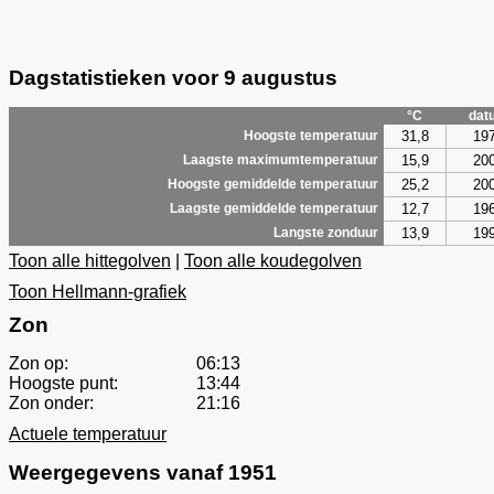
Dagstatistieken voor 9 augustus
°C
dat
31,8
19
Hoogste temperatuur
15,9
20
Laagste maximumtemperatuur
25,2
20
Hoogste gemiddelde temperatuur
12,7
19
Laagste gemiddelde temperatuur
13,9
19
Langste zonduur
Toon alle hittegolven
|
Toon alle koudegolven
Toon Hellmann-grafiek
Zon
Zon op:
06:13
Hoogste punt:
13:44
Zon onder:
21:16
Actuele temperatuur
Weergegevens vanaf 1951