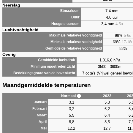
Neerslag
7,4 mm
Etmaalsom
4,0 uur
Duur
3,4 mm
4-5u
Hoogste uursom
Luchtvochtigheid
98%
5-6u
Maximale relatieve vochtigheid
69%
17-18
Minimale relatieve vochtigheid
83%
Gemiddelde relatieve vochtigheid
Overig
1.016,6 hPa
Gemiddelde luchtdruk
3500 - 3600m
Minimum opgetreden zicht
7 octa's (Vrijwel geheel bewol
Bedekkingsgraad van de bovenlucht
Maandgemiddelde temperaturen
Normaal
2022
20
3,1
5,3
5,
Januari
3,2
6,2
5,
Februari
5,5
6,4
6,
Maart
8,8
8,5
7,
April
12,2
12,7
Mei
11,