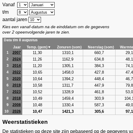
Vanaf
t/m
aantal jaren
Kies een vanaf-datum na de einddatum om de gegevens
over 2 opeenvolgende jaren te zien.
Data t/m 8 augustus
Jaar
Temp. (gem)▼
Zonuren (som)
Neerslag (som)
Warmte
11,30
1310,1
660,7
29,1
1
2007
11,26
1162,9
634,8
48,1
2
2024
11,20
1305,1
384,3
74,1
3
2014
10,65
1458,0
427,8
47,4
4
2022
10,64
1394,2
448,4
46,7
5
2020
10,58
1311,7
447,9
79,8
6
2019
10,52
1328,9
461,8
53,0
7
2023
10,49
1459,4
303,9
104,
8
2018
10,48
1330,4
587,3
49,0
9
2008
10,47
1421,3
305,6
97,1
10
2026
Weerstatistieken
De statistieken op deze site zijn gebaseerd op de gegevens v