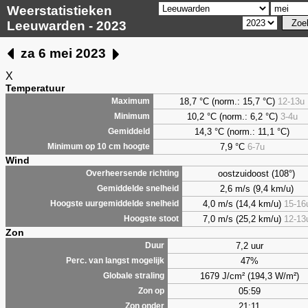
Weerstatistieken
Leeuwarden - 2023
za 6 mei 2023
X
Temperatuur
18,7 °C (norm.: 15,7 °C)
12-13u
Maximum
10,2 °C (norm.: 6,2 °C)
3-4u
Minimum
14,3 °C (norm.: 11,1 °C)
Gemiddeld
7,9
°C
6-7u
Minimum op 10 cm hoogte
Wind
oostzuidoost (108°)
Overheersende richting
2,6 m/s (9,4 km/u)
Gemiddelde snelheid
4,0 m/s (14,4 km/u)
15-16
Hoogste uurgemiddelde snelheid
7,0 m/s (25,2 km/u)
12-13
Hoogste stoot
Zon
7,2 uur
Duur
47%
Perc. van langst mogelijk
1679 J/cm² (194,3 W/m²)
Globale straling
05:59
Zon op
21:11
Zon onder