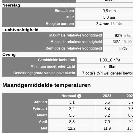
Neerslag
9,9 mm
Etmaalsom
5,0 uur
Duur
3,4 mm
13-14u
Hoogste uursom
Luchtvochtigheid
92%
5-6u
Maximale relatieve vochtigheid
66%
18-19
Minimale relatieve vochtigheid
82%
Gemiddelde relatieve vochtigheid
Overig
1.001,6 hPa
Gemiddelde luchtdruk
7 - 8km
Minimum opgetreden zicht
7 octa's (Vrijwel geheel bewol
Bedekkingsgraad van de bovenlucht
Maandgemiddelde temperaturen
Normaal
2023
202
3,1
5,5
3,
Januari
3,2
5,4
7,
Februari
5,5
6,2
8,
Maart
8,8
7,9
April
9,
12,2
11,9
Mei
15,