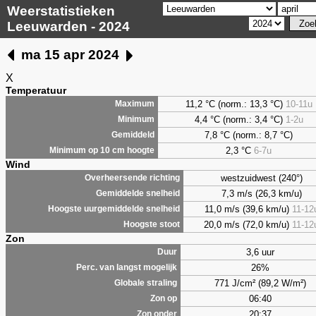
Weerstatistieken
Leeuwarden - 2024
ma 15 apr 2024
X
Temperatuur
11,2 °C (norm.: 13,3 °C)
10-11u
Maximum
4,4
°C (norm.: 3,4 °C)
1-2u
Minimum
7,8
°C (norm.: 8,7 °C)
Gemiddeld
2,3
°C
6-7u
Minimum op 10 cm hoogte
Wind
westzuidwest (240°)
Overheersende richting
7,3 m/s (26,3 km/u)
Gemiddelde snelheid
11,0 m/s (39,6 km/u)
11-12
Hoogste uurgemiddelde snelheid
20,0 m/s (72,0 km/u)
11-12
Hoogste stoot
Zon
3,6 uur
Duur
26%
Perc. van langst mogelijk
771 J/cm² (89,2 W/m²)
Globale straling
06:40
Zon op
20:37
Zon onder