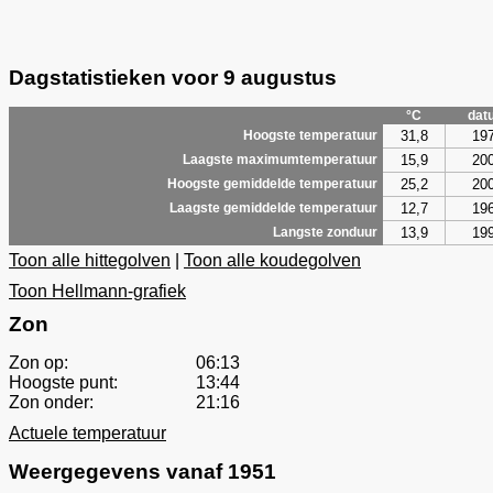
Dagstatistieken voor 9 augustus
°C
dat
31,8
19
Hoogste temperatuur
15,9
20
Laagste maximumtemperatuur
25,2
20
Hoogste gemiddelde temperatuur
12,7
19
Laagste gemiddelde temperatuur
13,9
19
Langste zonduur
Toon alle hittegolven
|
Toon alle koudegolven
Toon Hellmann-grafiek
Zon
Zon op:
06:13
Hoogste punt:
13:44
Zon onder:
21:16
Actuele temperatuur
Weergegevens vanaf 1951