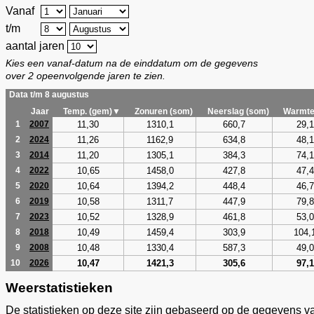
Vanaf
t/m
aantal jaren
Kies een vanaf-datum na de einddatum om de gegevens
over 2 opeenvolgende jaren te zien.
Data t/m 8 augustus
Jaar
Temp. (gem)▼
Zonuren (som)
Neerslag (som)
Warmte
11,30
1310,1
660,7
29,1
1
2007
11,26
1162,9
634,8
48,1
2
2024
11,20
1305,1
384,3
74,1
3
2014
10,65
1458,0
427,8
47,4
4
2022
10,64
1394,2
448,4
46,7
5
2020
10,58
1311,7
447,9
79,8
6
2019
10,52
1328,9
461,8
53,0
7
2023
10,49
1459,4
303,9
104,
8
2018
10,48
1330,4
587,3
49,0
9
2008
10,47
1421,3
305,6
97,1
10
2026
Weerstatistieken
De statistieken op deze site zijn gebaseerd op de gegevens v