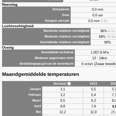
Neerslag
0,0 mm
Etmaalsom
0,0 uur
Duur
0,0 mm
1-2u
Hoogste uursom
Luchtvochtigheid
96%
6-7u
Maximale relatieve vochtigheid
69%
10-11
Minimale relatieve vochtigheid
80%
Gemiddelde relatieve vochtigheid
Overig
1.007,9 hPa
Gemiddelde luchtdruk
13 - 14km
Minimum opgetreden zicht
6 octa's (Zwaar bewolk
Bedekkingsgraad van de bovenlucht
Maandgemiddelde temperaturen
Normaal
2023
202
3,1
5,5
3,
Januari
3,2
5,4
7,
Februari
5,5
6,2
8,
Maart
8,8
7,9
April
9,
12,2
11,9
Mei
15,