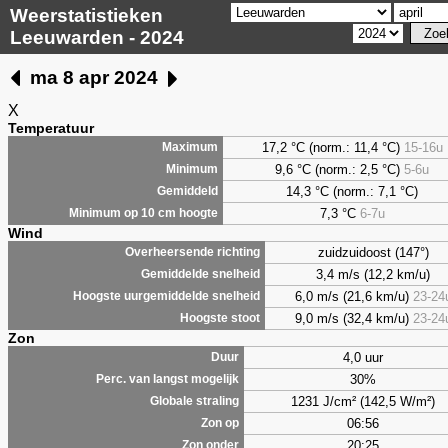
Weerstatistieken
Leeuwarden - 2024
ma 8 apr 2024
X
Temperatuur
17,2 °C (norm.: 11,4 °C)
15-16u
Maximum
9,6
°C (norm.: 2,5 °C)
5-6u
Minimum
14,3 °C (norm.: 7,1 °C)
Gemiddeld
7,3
°C
6-7u
Minimum op 10 cm hoogte
Wind
zuidzuidoost (147°)
Overheersende richting
3,4 m/s (12,2 km/u)
Gemiddelde snelheid
6,0 m/s (21,6 km/u)
23-24
Hoogste uurgemiddelde snelheid
9,0 m/s (32,4 km/u)
23-24
Hoogste stoot
Zon
4,0 uur
Duur
30%
Perc. van langst mogelijk
1231 J/cm² (142,5 W/m²)
Globale straling
06:56
Zon op
20:25
Zon onder