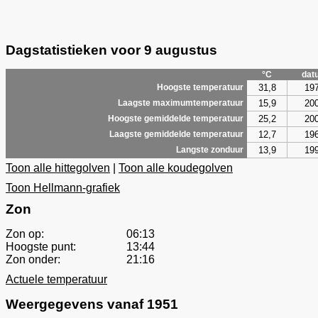
Dagstatistieken voor 9 augustus
°C
dat
31,8
19
Hoogste temperatuur
15,9
20
Laagste maximumtemperatuur
25,2
20
Hoogste gemiddelde temperatuur
12,7
19
Laagste gemiddelde temperatuur
13,9
19
Langste zonduur
Toon alle hittegolven
|
Toon alle koudegolven
Toon Hellmann-grafiek
Zon
Zon op:
06:13
Hoogste punt:
13:44
Zon onder:
21:16
Actuele temperatuur
Weergegevens vanaf 1951