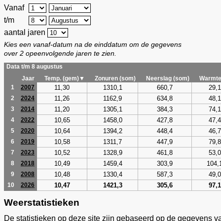
Vanaf
t/m
aantal jaren
Kies een vanaf-datum na de einddatum om de gegevens
over 2 opeenvolgende jaren te zien.
Data t/m 8 augustus
Jaar
Temp. (gem)▼
Zonuren (som)
Neerslag (som)
Warmte
11,30
1310,1
660,7
29,1
1
2007
11,26
1162,9
634,8
48,1
2
2024
11,20
1305,1
384,3
74,1
3
2014
10,65
1458,0
427,8
47,4
4
2022
10,64
1394,2
448,4
46,7
5
2020
10,58
1311,7
447,9
79,8
6
2019
10,52
1328,9
461,8
53,0
7
2023
10,49
1459,4
303,9
104,
8
2018
10,48
1330,4
587,3
49,0
9
2008
10,47
1421,3
305,6
97,1
10
2026
Weerstatistieken
De statistieken op deze site zijn gebaseerd op de gegevens v