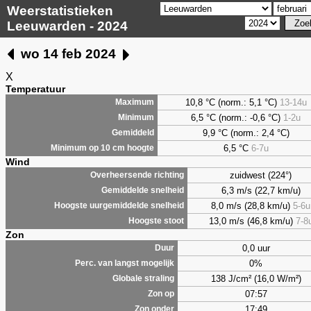
Weerstatistieken
Leeuwarden - 2024
wo 14 feb 2024
X
Temperatuur
10,8 °C (norm.: 5,1 °C)
13-14u
Maximum
6,5
°C (norm.: -0,6 °C)
1-2u
Minimum
9,9
°C (norm.: 2,4 °C)
Gemiddeld
6,5
°C
6-7u
Minimum op 10 cm hoogte
Wind
zuidwest (224°)
Overheersende richting
6,3 m/s (22,7 km/u)
Gemiddelde snelheid
8,0 m/s (28,8 km/u)
5-6u
Hoogste uurgemiddelde snelheid
13,0 m/s (46,8 km/u)
7-8
Hoogste stoot
Zon
0,0 uur
Duur
0%
Perc. van langst mogelijk
138 J/cm² (16,0 W/m²)
Globale straling
07:57
Zon op
17:49
Zon onder