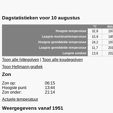
Dagstatistieken voor 10 augustus
°C
dat
32,8
19
Hoogste temperatuur
15,9
19
Laagste maximumtemperatuur
24,2
19
Hoogste gemiddelde temperatuur
11,7
20
Laagste gemiddelde temperatuur
13,6
20
Langste zonduur
Toon alle hittegolven
|
Toon alle koudegolven
Toon Hellmann-grafiek
Zon
Zon op:
06:15
Hoogste punt:
13:44
Zon onder:
21:14
Actuele temperatuur
Weergegevens vanaf 1951