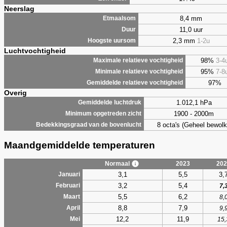
Neerslag
8,4 mm
Etmaalsom
11,0 uur
Duur
2,3 mm
1-2u
Hoogste uursom
Luchtvochtigheid
98%
3-4
Maximale relatieve vochtigheid
95%
7-8
Minimale relatieve vochtigheid
97%
Gemiddelde relatieve vochtigheid
Overig
1.012,1 hPa
Gemiddelde luchtdruk
1900 - 2000m
Minimum opgetreden zicht
8 octa's (Geheel bewolk
Bedekkingsgraad van de bovenlucht
Maandgemiddelde temperaturen
Normaal
2023
202
3,1
5,5
3,
Januari
3,2
5,4
Februari
7,
5,5
6,2
Maart
8,
8,8
7,9
April
9,
12,2
11,9
Mei
15,