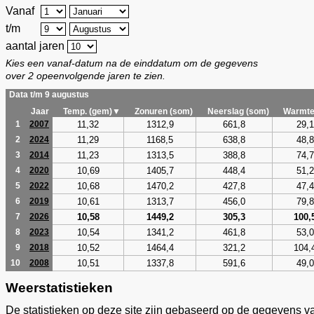
Vanaf
t/m
aantal jaren
Kies een vanaf-datum na de einddatum om de gegevens
over 2 opeenvolgende jaren te zien.
Data t/m 9 augustus
Jaar
Temp. (gem)▼
Zonuren (som)
Neerslag (som)
Warmte
11,32
1312,9
661,8
29,1
1
2007
11,29
1168,5
638,8
48,8
2
2024
11,23
1313,5
388,8
74,7
3
2014
10,69
1405,7
448,4
51,2
4
2020
10,68
1470,2
427,8
47,4
5
2022
10,61
1313,7
456,0
79,8
6
2019
10,58
1449,2
305,3
100,
7
2026
10,54
1341,2
461,8
53,0
8
2023
10,52
1464,4
321,2
104,
9
2018
10,51
1337,8
591,6
49,0
10
2008
Weerstatistieken
De statistieken op deze site zijn gebaseerd op de gegevens v