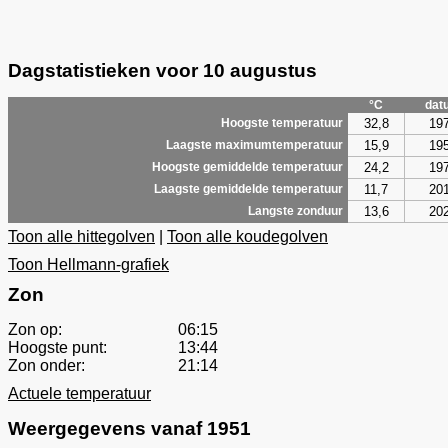
Dagstatistieken voor 10 augustus
°C
dat
32,8
19
Hoogste temperatuur
15,9
19
Laagste maximumtemperatuur
24,2
19
Hoogste gemiddelde temperatuur
11,7
20
Laagste gemiddelde temperatuur
13,6
20
Langste zonduur
Toon alle hittegolven
|
Toon alle koudegolven
Toon Hellmann-grafiek
Zon
Zon op:
06:15
Hoogste punt:
13:44
Zon onder:
21:14
Actuele temperatuur
Weergegevens vanaf 1951