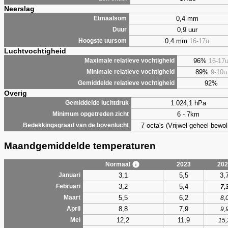
Neerslag
0,4 mm
Etmaalsom
0,9 uur
Duur
0,4 mm
16-17u
Hoogste uursom
Luchtvochtigheid
96%
16-17
Maximale relatieve vochtigheid
89%
9-10u
Minimale relatieve vochtigheid
92%
Gemiddelde relatieve vochtigheid
Overig
1.024,1 hPa
Gemiddelde luchtdruk
6 - 7km
Minimum opgetreden zicht
7 octa's (Vrijwel geheel bewol
Bedekkingsgraad van de bovenlucht
Maandgemiddelde temperaturen
Normaal
2023
202
3,1
5,5
3,
Januari
3,2
5,4
Februari
7,
5,5
6,2
Maart
8,
8,8
7,9
April
9,
12,2
11,9
Mei
15,