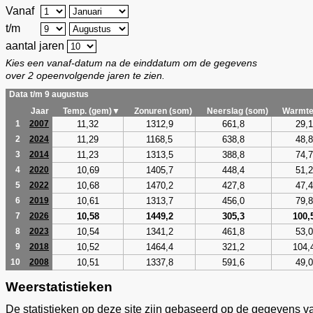
Vanaf
t/m
aantal jaren
Kies een vanaf-datum na de einddatum om de gegevens
over 2 opeenvolgende jaren te zien.
Data t/m 9 augustus
Jaar
Temp. (gem)▼
Zonuren (som)
Neerslag (som)
Warmte
11,32
1312,9
661,8
29,1
1
2007
11,29
1168,5
638,8
48,8
2
2024
11,23
1313,5
388,8
74,7
3
2014
10,69
1405,7
448,4
51,2
4
2020
10,68
1470,2
427,8
47,4
5
2022
10,61
1313,7
456,0
79,8
6
2019
10,58
1449,2
305,3
100,
7
2026
10,54
1341,2
461,8
53,0
8
2023
10,52
1464,4
321,2
104,
9
2018
10,51
1337,8
591,6
49,0
10
2008
Weerstatistieken
De statistieken op deze site zijn gebaseerd op de gegevens v