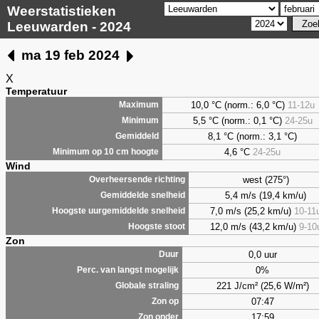
Weerstatistieken
Leeuwarden - 2024
ma 19 feb 2024
X
Temperatuur
10,0 °C (norm.: 6,0 °C)
11-12u
Maximum
5,5
°C (norm.: 0,1 °C)
24-25u
Minimum
8,1
°C (norm.: 3,1 °C)
Gemiddeld
4,6
°C
24-25u
Minimum op 10 cm hoogte
Wind
west (275°)
Overheersende richting
5,4 m/s (19,4 km/u)
Gemiddelde snelheid
7,0 m/s (25,2 km/u)
10-11
Hoogste uurgemiddelde snelheid
12,0 m/s (43,2 km/u)
9-10
Hoogste stoot
Zon
0,0 uur
Duur
0%
Perc. van langst mogelijk
221 J/cm² (25,6 W/m²)
Globale straling
07:47
Zon op
17:59
Zon onder