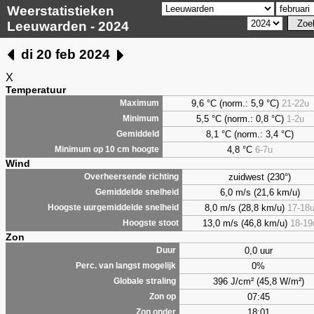
Weerstatistieken
Leeuwarden - 2024
di 20 feb 2024
X
Temperatuur
9,6 °C (norm.: 5,9 °C)
21-22u
Maximum
5,5 °C (norm.: 0,8 °C)
1-2u
Minimum
8,1 °C (norm.: 3,4 °C)
Gemiddeld
4,8 °C
6-7u
Minimum op 10 cm hoogte
Wind
zuidwest (230°)
Overheersende richting
6,0 m/s (21,6 km/u)
Gemiddelde snelheid
8,0 m/s (28,8 km/u)
17-18
Hoogste uurgemiddelde snelheid
13,0 m/s (46,8 km/u)
18-19
Hoogste stoot
Zon
0,0 uur
Duur
0%
Perc. van langst mogelijk
396 J/cm² (45,8 W/m²)
Globale straling
07:45
Zon op
18:01
Zon onder