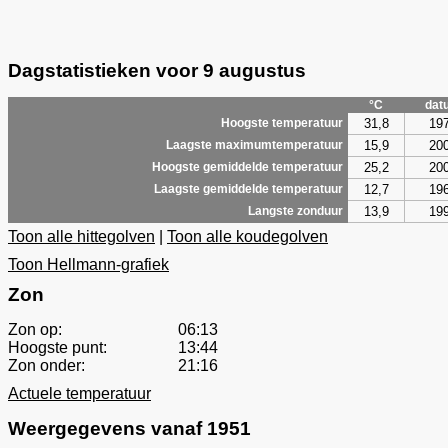
Dagstatistieken voor 9 augustus
°C
dat
31,8
19
Hoogste temperatuur
15,9
20
Laagste maximumtemperatuur
25,2
20
Hoogste gemiddelde temperatuur
12,7
19
Laagste gemiddelde temperatuur
13,9
19
Langste zonduur
Toon alle hittegolven
|
Toon alle koudegolven
Toon Hellmann-grafiek
Zon
Zon op:
06:13
Hoogste punt:
13:44
Zon onder:
21:16
Actuele temperatuur
Weergegevens vanaf 1951