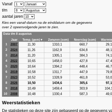
Vanaf
t/m
aantal jaren
Kies een vanaf-datum na de einddatum om de gegevens
over 2 opeenvolgende jaren te zien.
Data t/m 8 augustus
Jaar
Temp. (gem)▼
Zonuren (som)
Neerslag (som)
Warmte
11,30
1310,1
660,7
29,1
1
2007
11,26
1162,9
634,8
48,1
2
2024
11,20
1305,1
384,3
74,1
3
2014
10,65
1458,0
427,8
47,4
4
2022
10,64
1394,2
448,4
46,7
5
2020
10,58
1311,7
447,9
79,8
6
2019
10,52
1328,9
461,8
53,0
7
2023
10,50
1434,6
305,6
97,1
8
2026
10,49
1459,4
303,9
104,
9
2018
10,48
1330,4
587,3
49,0
10
2008
Weerstatistieken
De statistieken op deze site zijn gebaseerd op de gegevens v