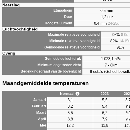
Neerslag
0,5 mm
Etmaalsom
1,2 uur
Duur
0,4 mm
24-25u
Hoogste uursom
Luchtvochtigheid
96%
8-9u
Maximale relatieve vochtigheid
82%
14-15
Minimale relatieve vochtigheid
91%
Gemiddelde relatieve vochtigheid
Overig
1.023,1 hPa
Gemiddelde luchtdruk
7 - 8km
Minimum opgetreden zicht
8 octa's (Geheel bewolk
Bedekkingsgraad van de bovenlucht
Maandgemiddelde temperaturen
Normaal
2023
202
3,1
5,5
3,
Januari
3,2
5,4
Februari
7,
5,5
6,2
Maart
8,
8,8
7,9
April
9,
12,2
11,9
Mei
15,