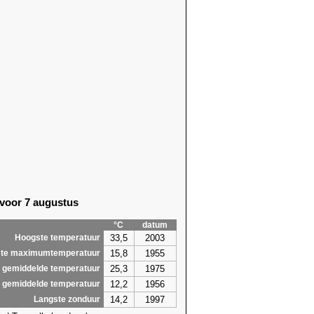
 voor 7 augustus
°C
datum
33,5
2003
Hoogste temperatuur
15,8
1955
te maximumtemperatuur
25,3
1975
 gemiddelde temperatuur
12,2
1956
 gemiddelde temperatuur
14,2
1997
Langste zonduur