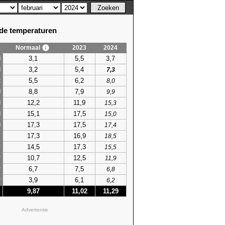
e temperaturen
Normaal
2023
2024
3,1
5,5
3,7
i
3,2
5,4
i
7,3
5,5
6,2
t
8,0
8,8
7,9
l
9,9
12,2
11,9
i
15,3
15,1
17,5
i
15,0
17,3
17,5
i
17,4
17,3
16,9
s
18,5
14,5
17,3
r
15,5
10,7
12,5
r
11,9
6,7
7,5
r
6,8
3,9
6,1
r
6,2
9,87
11,02
11,29
Advertentie