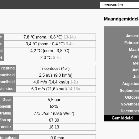
Maandgemiddeld
Januar
7,8
°C (norm.: 6,8 °C)
13-14u
m
Februar
0,4
°C (norm.: 0,4 °C)
3-4u
um
Maar
4,2
°C (norm.: 3,8 °C)
ld
Apri
-2,0 °C
6-7u
te
Me
noordoost (45°)
richting
Jun
2,5 m/s (9,0 km/u)
snelheid
Jul
4,0 m/s (14,4 km/u)
1-2u
snelheid
Augustu
6,0 m/s (21,6 km/u)
14-15u
te stoot
Septembe
Oktobe
5,5 uur
Duur
Novembe
52%
ogelijk
Decembe
773 J/cm² (89,5 W/m²)
traling
Gemiddeld
07:30
Zon op
18:13
 onder
0,0 mm
tmaalsom