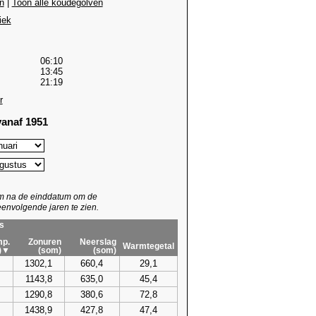
n
|
Toon alle koudegolven
iek
06:10
13:45
21:19
r
anaf 1951
um na de einddatum om de
envolgende jaren te zien.
s
p.
Zonuren
Neerslag
Warmtegetal
)▼
(som)
(som)
1302,1
660,4
29,1
1143,8
635,0
45,4
1290,8
380,6
72,8
1438,9
427,8
47,4