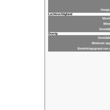
Hoogs
Luchtvochtigheid
Maxim
Mini
Gemidde
Overig
Gemidde
Minimum opg
Bedekkingsgraad van 