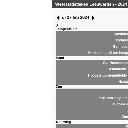
Weerstatistieken Leeuwarden - 2024
di 27 feb 2024
X
Temperatuur
Maximu
Minim
Gemidde
Minimum op 10 cm hoog
Wind
Overheersende 
Gemiddelde 
Hoogste uurgemiddelde 
Hoogs
Zon
Perc. van langst m
Globale s
Zon
Neerslag
E