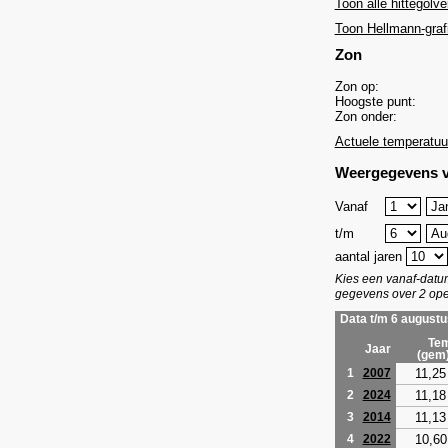
Toon alle hittegolve
Toon Hellmann-graf
Zon
Zon op:
Hoogste punt:
Zon onder:
Actuele temperatuu
Weergegevens v
Vanaf
t/m
aantal jaren
Kies een vanaf-dat
gegevens over 2 ope
Data t/m 6 augustu
Tem
Jaar
(gem
11,25
1
2007
11,18
2
2024
11,13
3
2014
10,60
4
2022