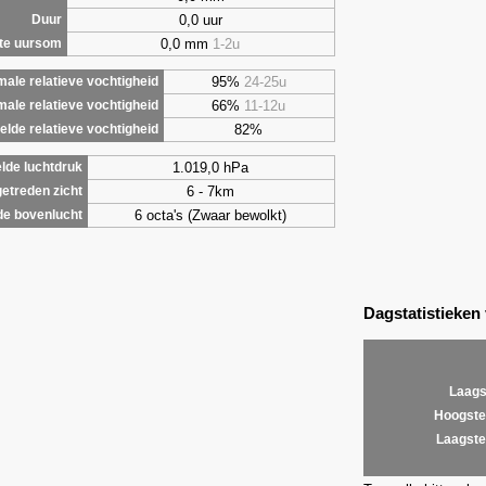
0,0 uur
Duur
0,0 mm
1-2u
te uursom
95%
24-25u
ale relatieve vochtigheid
66%
11-12u
male relatieve vochtigheid
82%
lde relatieve vochtigheid
1.019,0 hPa
lde luchtdruk
6 - 7km
etreden zicht
6 octa's (Zwaar bewolkt)
de bovenlucht
Dagstatistieken
Laags
Hoogste
Laagste