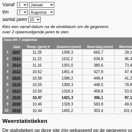
Vanaf
t/m
aantal jaren
Kies een vanaf-datum na de einddatum om de gegevens
over 2 opeenvolgende jaren te zien.
Data t/m 7 augustus
Jaar
Temp. (gem)▼
Zonuren (som)
Neerslag (som)
Warmte
11,28
1306,3
660,7
29,1
1
2007
11,22
1152,2
634,9
46,4
2
2024
11,16
1301,0
380,6
73,4
3
2014
10,62
1451,4
427,8
47,4
4
2022
10,58
1386,2
448,4
41,2
5
2020
10,55
1300,3
448,0
79,8
6
2019
10,50
1318,3
458,8
53,0
7
2023
10,47
1421,3
306,1
97,1
8
2026
10,46
1328,3
583,8
49,0
9
2008
10,44
1455,2
303,4
101,
10
2018
Weerstatistieken
De statistieken op deze site zijn gebaseerd op de gegevens v