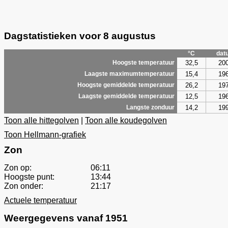
Dagstatistieken voor 8 augustus
°C
dat
32,5
20
Hoogste temperatuur
15,4
19
Laagste maximumtemperatuur
26,2
19
Hoogste gemiddelde temperatuur
12,5
19
Laagste gemiddelde temperatuur
14,2
19
Langste zonduur
Toon alle hittegolven
|
Toon alle koudegolven
Toon Hellmann-grafiek
Zon
Zon op:
06:11
Hoogste punt:
13:44
Zon onder:
21:17
Actuele temperatuur
Weergegevens vanaf 1951