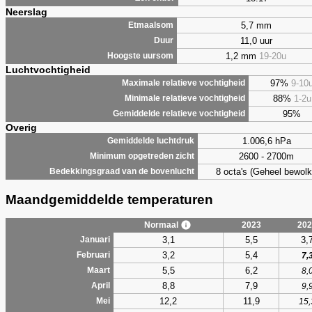
Neerslag
5,7 mm
Etmaalsom
11,0 uur
Duur
1,2 mm
19-20u
Hoogste uursom
Luchtvochtigheid
97%
9-10
Maximale relatieve vochtigheid
88%
1-2u
Minimale relatieve vochtigheid
95%
Gemiddelde relatieve vochtigheid
Overig
1.006,6 hPa
Gemiddelde luchtdruk
2600 - 2700m
Minimum opgetreden zicht
8 octa's (Geheel bewolk
Bedekkingsgraad van de bovenlucht
Maandgemiddelde temperaturen
Normaal
2023
202
3,1
5,5
3,
Januari
3,2
5,4
Februari
7,
5,5
6,2
Maart
8,
8,8
7,9
April
9,
12,2
11,9
Mei
15,