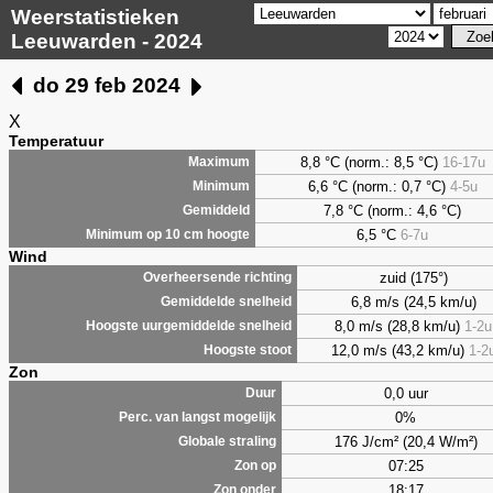
Weerstatistieken
Leeuwarden - 2024
do 29 feb 2024
X
Temperatuur
8,8 °C (norm.: 8,5 °C)
16-17u
Maximum
6,6 °C (norm.: 0,7 °C)
4-5u
Minimum
7,8 °C (norm.: 4,6 °C)
Gemiddeld
6,5 °C
6-7u
Minimum op 10 cm hoogte
Wind
zuid (175°)
Overheersende richting
6,8 m/s (24,5 km/u)
Gemiddelde snelheid
8,0 m/s (28,8 km/u)
1-2u
Hoogste uurgemiddelde snelheid
12,0 m/s (43,2 km/u)
1-2
Hoogste stoot
Zon
0,0 uur
Duur
0%
Perc. van langst mogelijk
176 J/cm² (20,4 W/m²)
Globale straling
07:25
Zon op
18:17
Zon onder