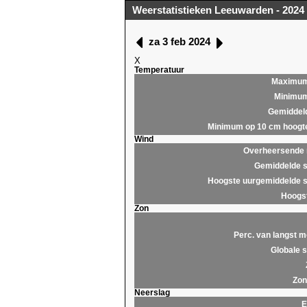
Weerstatistieken Leeuwarden - 2024
za 3 feb 2024
X
Temperatuur
Maximu
Minimu
Gemiddel
Minimum op 10 cm hoogt
Wind
Overheersende r
Gemiddelde s
Hoogste uurgemiddelde s
Hoogst
Zon
Perc. van langst m
Globale s
Zon
Neerslag
E