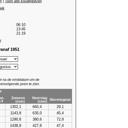
n
|
Toon alle koudegolven
iek
06:10
13:45
21:19
r
anaf 1951
um na de einddatum om de
envolgende jaren te zien.
s
p.
Zonuren
Neerslag
Warmtegetal
)▼
(som)
(som)
1302,1
660,4
29,1
1143,8
635,0
45,4
1290,8
380,6
72,8
1438,9
427,8
47,4