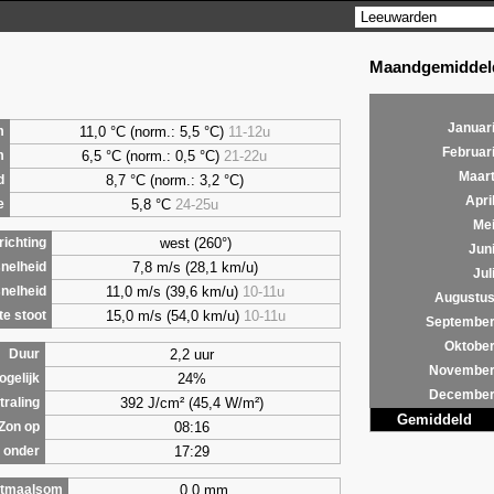
Maandgemiddeld
Januar
11,0 °C (norm.: 5,5 °C)
11-12u
m
Februar
6,5
°C (norm.: 0,5 °C)
21-22u
m
Maar
8,7
°C (norm.: 3,2 °C)
d
Apri
5,8
°C
24-25u
e
Me
west (260°)
ichting
Jun
7,8 m/s (28,1 km/u)
nelheid
Jul
11,0 m/s (39,6 km/u)
10-11u
nelheid
Augustu
15,0 m/s (54,0 km/u)
10-11u
e stoot
Septembe
Oktobe
2,2 uur
Duur
Novembe
24%
ogelijk
Decembe
392 J/cm² (45,4 W/m²)
traling
Gemiddeld
08:16
Zon op
17:29
 onder
0,0 mm
tmaalsom