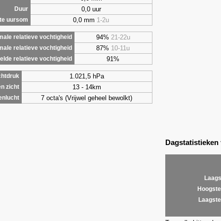
0,0 uur
Duur
0,0 mm
1-2u
te uursom
94%
21-22u
ale relatieve vochtigheid
87%
10-11u
male relatieve vochtigheid
91%
lde relatieve vochtigheid
1.021,5 hPa
chtdruk
13 - 14km
n zicht
7 octa's (Vrijwel geheel bewolkt)
enlucht
Dagstatistieken
Laags
Hoogste
Laagste