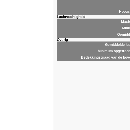
Hoogs
Luchtvochtigheid
Maxim
Mini
Gemidde
Overig
Gemiddelde lu
Minimum opgetrede
Bedekkingsgraad van de bov