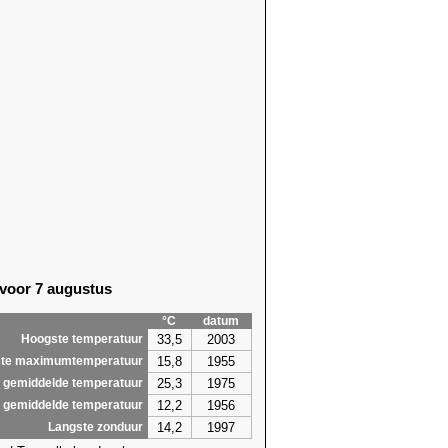
 voor 7 augustus
°C
datum
33,5
2003
Hoogste temperatuur
15,8
1955
te maximumtemperatuur
25,3
1975
 gemiddelde temperatuur
12,2
1956
 gemiddelde temperatuur
14,2
1997
Langste zonduur