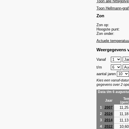
Toon alle hittegolve
Toon Hellmann-graf
Zon
Zon op:
Hoogste punt:
Zon onder:
Actuele temperatuu
Weergegevens v
Vanaf
t/m
aantal jaren
Kies een vanaf-dat
gegevens over 2 ope
Data t/m 6 augustu
Tem
Jaar
(gem
11,25
1
2007
11,18
2
2024
11,13
3
2014
10,60
4
2022