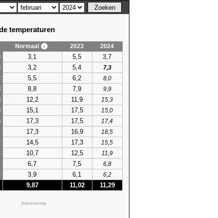
e temperaturen
Normaal
2023
2024
3,1
5,5
3,7
i
3,2
5,4
i
7,3
5,5
6,2
t
8,0
8,8
7,9
l
9,9
12,2
11,9
i
15,3
15,1
17,5
i
15,0
17,3
17,5
i
17,4
17,3
16,9
s
18,5
14,5
17,3
r
15,5
10,7
12,5
r
11,9
6,7
7,5
r
6,8
3,9
6,1
r
6,2
9,87
11,02
11,29
Advertentie