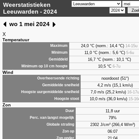
Weerstatistieken
Leeuwarden - 2024
wo 1 mei 2024
X
Temperatuur
24,0 °C (norm.: 14,4 °C)
14-15u
Maximum
11,0 °C (norm.: 5,6 °C)
5-6u
Minimum
16,7 °C (norm.: 10,1 °C)
Gemiddeld
10,5 °C
6-7u
Minimum op 10 cm hoogte
Wind
noordoost (51°)
Overheersende richting
4,2 m/s (15,1 km/u)
Gemiddelde snelheid
7,0 m/s (25,2 km/u)
16-17
Hoogste uurgemiddelde snelheid
10,0 m/s (36,0 km/u)
15-16
Hoogste stoot
Zon
11,8 uur
Duur
79%
Perc. van langst mogelijk
2302 J/cm² (266,4 W/m²)
Globale straling
06:07
Zon op
21:04
Zon onder