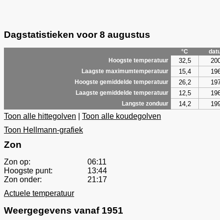
Dagstatistieken voor 8 augustus
°C
dat
32,5
20
Hoogste temperatuur
15,4
19
Laagste maximumtemperatuur
26,2
19
Hoogste gemiddelde temperatuur
12,5
19
Laagste gemiddelde temperatuur
14,2
19
Langste zonduur
Toon alle hittegolven
|
Toon alle koudegolven
Toon Hellmann-grafiek
Zon
Zon op:
06:11
Hoogste punt:
13:44
Zon onder:
21:17
Actuele temperatuur
Weergegevens vanaf 1951