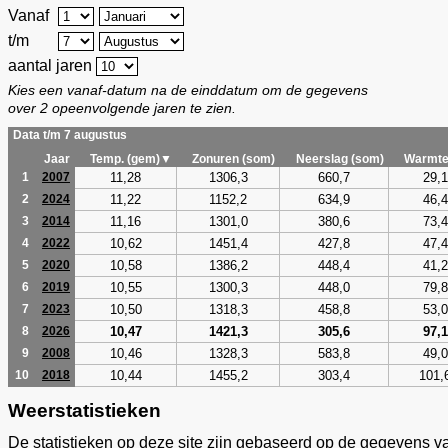
Vanaf
t/m
aantal jaren
Kies een vanaf-datum na de einddatum om de gegevens
over 2 opeenvolgende jaren te zien.
Data t/m 7 augustus
Jaar
Temp. (gem)▼
Zonuren (som)
Neerslag (som)
Warmte
11,28
1306,3
660,7
29,1
1
2007
11,22
1152,2
634,9
46,4
2
2024
11,16
1301,0
380,6
73,4
3
2014
10,62
1451,4
427,8
47,4
4
2022
10,58
1386,2
448,4
41,2
5
2020
10,55
1300,3
448,0
79,8
6
2019
10,50
1318,3
458,8
53,0
7
2023
10,47
1421,3
305,6
97,1
8
2026
10,46
1328,3
583,8
49,0
9
2008
10,44
1455,2
303,4
101,
10
2018
Weerstatistieken
De statistieken op deze site zijn gebaseerd op de gegevens v