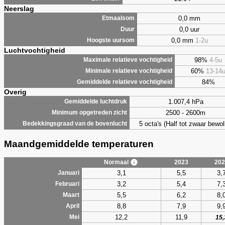
Neerslag
0,0 mm
Etmaalsom
0,0 uur
Duur
0,0 mm
1-2u
Hoogste uursom
Luchtvochtigheid
98%
4-5u
Maximale relatieve vochtigheid
60%
13-14
Minimale relatieve vochtigheid
84%
Gemiddelde relatieve vochtigheid
Overig
1.007,4 hPa
Gemiddelde luchtdruk
2500 - 2600m
Minimum opgetreden zicht
5 octa's (Half tot zwaar bewol
Bedekkingsgraad van de bovenlucht
Maandgemiddelde temperaturen
Normaal
2023
202
3,1
5,5
3,
Januari
3,2
5,4
7,
Februari
5,5
6,2
8,
Maart
8,8
7,9
9,
April
12,2
11,9
Mei
15,